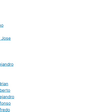
no
 Jose
ejandro
drian
lberto
lejandro
lfonso
fredo