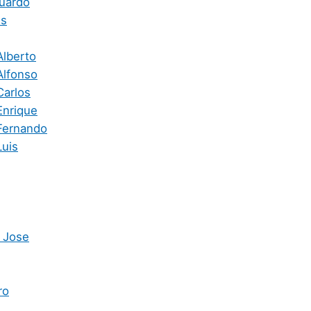
uardo
is
Alberto
Alfonso
Carlos
Enrique
Fernando
Luis
 Jose
ro