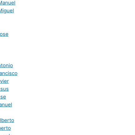
Manuel
Miguel
Jose
ntonio
rancisco
vier
esus
ose
anuel
lberto
berto