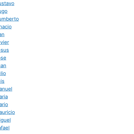
ustavo
ugo
umberto
nacio
an
vier
esus
ose
uan
lio
is
anuel
aria
ario
auricio
iguel
fael