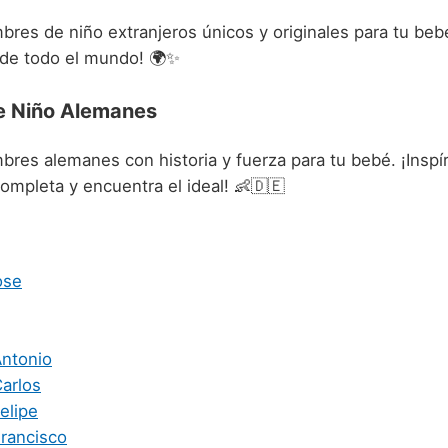
res de niño extranjeros únicos y originales para tu bebé
de todo el mundo! 🌍✨
e Niño Alemanes
res alemanes con historia y fuerza para tu bebé. ¡Inspí
ompleta y encuentra el ideal! 👶🇩🇪
ose
Antonio
Carlos
elipe
Francisco