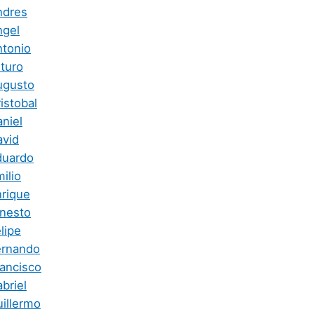
ndres
ngel
ntonio
rturo
ugusto
istobal
niel
avid
duardo
ilio
nrique
rnesto
lipe
ernando
rancisco
briel
uillermo