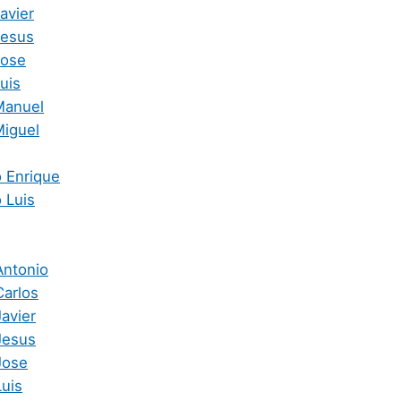
avier
Jesus
Jose
uis
Manuel
Miguel
o Enrique
 Luis
Antonio
Carlos
avier
Jesus
Jose
Luis