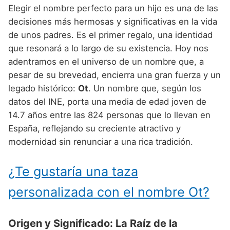
Nombres de niño que empiezan por P
Nombres de Niño Valencianos
Elegir el nombre perfecto para un hijo es una de las
Nombres de Niño Rumanos
decisiones más hermosas y significativas en la vida
Nombres de niño que empiezan por Q
Nombres de Niño Vascos
Nombres de Niño Rusos
de unos padres. Es el primer regalo, una identidad
Nombres de niño que empiezan por R
que resonará a lo largo de su existencia. Hoy nos
Nombres de Niño Suecos
adentramos en el universo de un nombre que, a
Nombres de niño que empiezan por S
pesar de su brevedad, encierra una gran fuerza y un
Nombres de niño que empiezan por T
legado histórico:
Ot
. Un nombre que, según los
datos del INE, porta una media de edad joven de
Nombres de niño que empiezan por U
14.7 años entre las 824 personas que lo llevan en
Nombres de niño que empiezan por V
España, reflejando su creciente atractivo y
modernidad sin renunciar a una rica tradición.
Nombres de niño que empiezan por W
Nombres de niño que empiezan por X
¿Te gustaría una taza
Nombres de niño que empiezan por Y
personalizada con el nombre Ot?
Nombres de niño que empiezan por Z
Origen y Significado: La Raíz de la