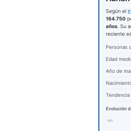
Según el
I
164.750
p
años
. Su 
reciente e
Personas 
Edad medi
Año de ma
Nacimient
Tendencia 
Evolución d
18‰