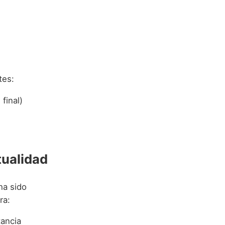
tes:
 final)
tualidad
ha sido
ra:
tancia