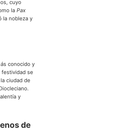
nos, cuyo
como la
Pax
ó la nobleza y
más conocido y
 festividad se
 la ciudad de
Diocleciano.
alentía y
lenos de