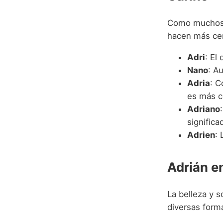
Como muchos n
hacen más cer
Adri
: El
Nano
: A
Adria
: C
es más c
Adriano
significa
Adrien
: 
Adrián e
La belleza y 
diversas form