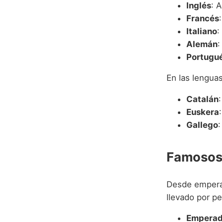
Inglés
: 
Francés
Italiano
:
Alemán
:
Portugu
En las lengua
Catalán
Euskera
Gallego
:
Famosos 
Desde emperad
llevado por pe
Emperad