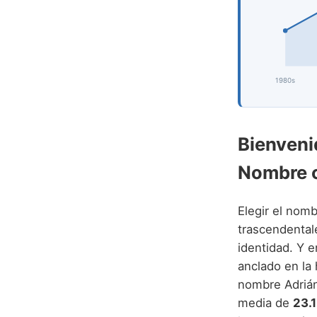
1980s
Bienveni
Nombre 
Elegir el nomb
trascendentale
identidad. Y e
anclado en la 
nombre Adriá
media de
23.1