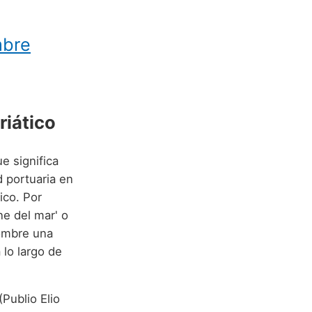
mbre
riático
ue significa
d portuaria en
ico. Por
ne del mar' o
nombre una
 lo largo de
(Publio Elio