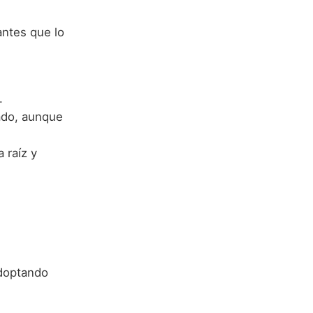
antes que lo
.
zado, aunque
 raíz y
adoptando