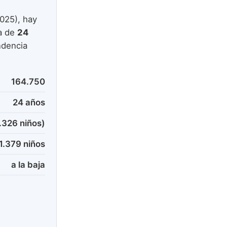
025), hay
a de
24
ndencia
164.750
24 años
.326 niños)
1.379 niños
a la baja