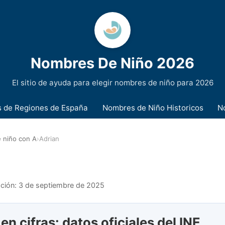
Nombres De Niño 2026
El sitio de ayuda para elegir nombres de niño para 2026
 de Regiones de España
Nombres de Niño Historicos
N
 niño con A
›
Adrian
n
ación:
3 de septiembre de 2025
en cifras: datos oficiales del INE