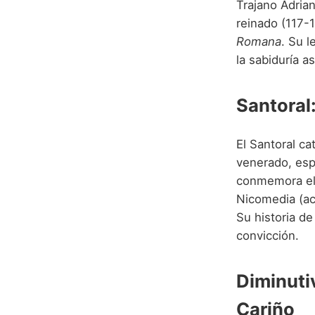
Trajano Adria
reinado (117-
Romana
. Su l
la sabiduría 
Santoral
El Santoral ca
venerado, es
conmemora e
Nicomedia (ac
Su historia de
convicción.
Diminuti
Cariño