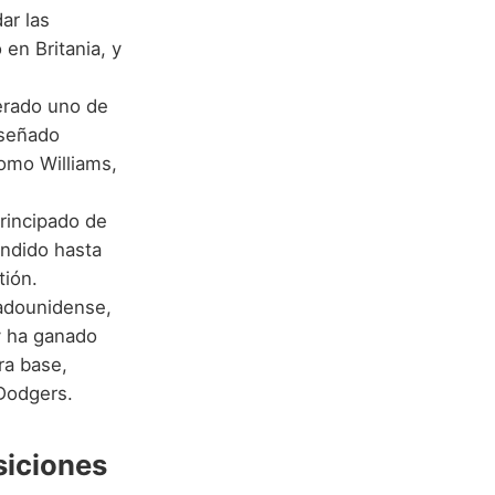
ar las
en Britania, y
derado uno de
iseñado
omo Williams,
Principado de
endido hasta
tión.
tadounidense,
y ha ganado
ra base,
Dodgers.
iciones