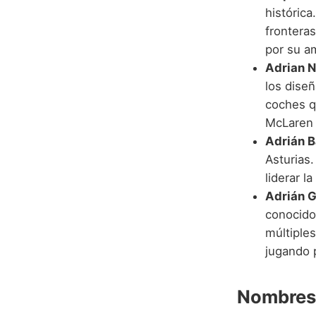
históric
fronteras
por su am
Adrian 
los dise
coches q
McLaren 
Adrián 
Asturias.
liderar 
Adrián 
conocido 
múltiple
jugando 
Nombres 