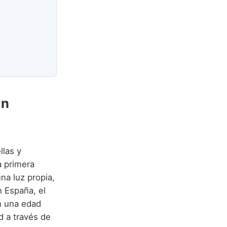
Un
llas y
a primera
na luz propia,
n España, el
n una edad
d a través de