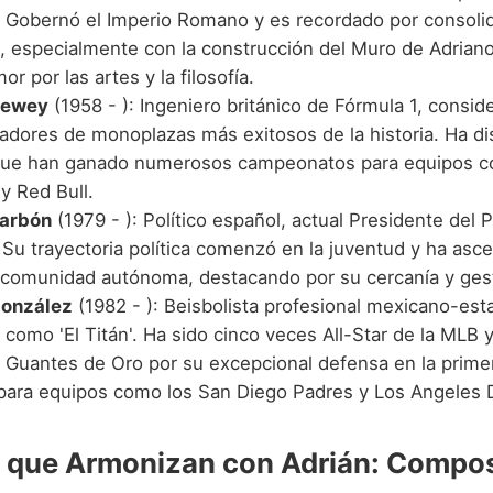
a. Gobernó el Imperio Romano y es recordado por consolid
, especialmente con la construcción del Muro de Adriano 
or por las artes y la filosofía.
Newey
(1958 - ): Ingeniero británico de Fórmula 1, consi
ñadores de monoplazas más exitosos de la historia. Ha d
ue han ganado numerosos campeonatos para equipos c
y Red Bull.
Barbón
(1979 - ): Político español, actual Presidente del 
 Su trayectoria política comenzó en la juventud y ha asc
la comunidad autónoma, destacando por su cercanía y ges
González
(1982 - ): Beisbolista profesional mexicano-es
como 'El Titán'. Ha sido cinco veces All-Star de la MLB 
s Guantes de Oro por su excepcional defensa en la prime
para equipos como los San Diego Padres y Los Angeles 
que Armonizan con Adrián: Compos