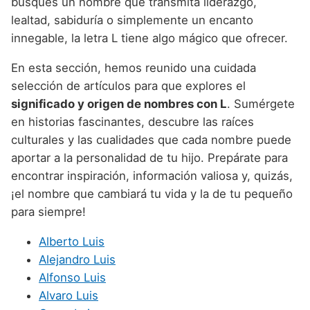
busques un nombre que transmita liderazgo,
Nombres de niño que empiezan por P
Nombres de Niño Valencianos
Nombres de Niño Rumanos
lealtad, sabiduría o simplemente un encanto
Nombres de niño que empiezan por Q
Nombres de Niño Vascos
innegable, la letra L tiene algo mágico que ofrecer.
Nombres de Niño Rusos
Nombres de niño que empiezan por R
En esta sección, hemos reunido una cuidada
Nombres de Niño Suecos
selección de artículos para que explores el
Nombres de niño que empiezan por S
significado y origen de nombres con L
. Sumérgete
Nombres de niño que empiezan por T
en historias fascinantes, descubre las raíces
culturales y las cualidades que cada nombre puede
Nombres de niño que empiezan por U
aportar a la personalidad de tu hijo. Prepárate para
Nombres de niño que empiezan por V
encontrar inspiración, información valiosa y, quizás,
¡el nombre que cambiará tu vida y la de tu pequeño
Nombres de niño que empiezan por W
para siempre!
Nombres de niño que empiezan por X
Alberto Luis
Nombres de niño que empiezan por Y
Alejandro Luis
Nombres de niño que empiezan por Z
Alfonso Luis
Alvaro Luis