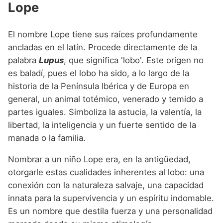
Lope
Nombres de niño que empiezan por P
Nombres de Niño Valencianos
Nombres de Niño Rumanos
Nombres de niño que empiezan por Q
Nombres de Niño Vascos
Nombres de Niño Rusos
El nombre Lope tiene sus raíces profundamente
Nombres de niño que empiezan por R
ancladas en el latín. Procede directamente de la
Nombres de Niño Suecos
palabra
Lupus
, que significa 'lobo'. Este origen no
Nombres de niño que empiezan por S
es baladí, pues el lobo ha sido, a lo largo de la
Nombres de niño que empiezan por T
historia de la Península Ibérica y de Europa en
general, un animal totémico, venerado y temido a
Nombres de niño que empiezan por U
partes iguales. Simboliza la astucia, la valentía, la
Nombres de niño que empiezan por V
libertad, la inteligencia y un fuerte sentido de la
manada o la familia.
Nombres de niño que empiezan por W
Nombrar a un niño Lope era, en la antigüedad,
Nombres de niño que empiezan por X
otorgarle estas cualidades inherentes al lobo: una
Nombres de niño que empiezan por Y
conexión con la naturaleza salvaje, una capacidad
innata para la supervivencia y un espíritu indomable.
Nombres de niño que empiezan por Z
Es un nombre que destila fuerza y una personalidad