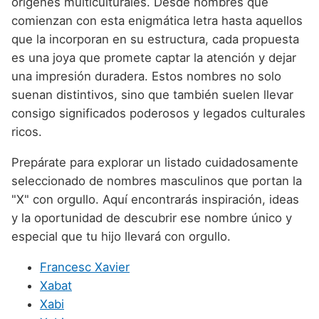
orígenes multiculturales. Desde nombres que
Nombres de niño que empiezan por P
Nombres de Niño Valencianos
Nombres de Niño Rumanos
comienzan con esta enigmática letra hasta aquellos
Nombres de niño que empiezan por Q
Nombres de Niño Vascos
que la incorporan en su estructura, cada propuesta
Nombres de Niño Rusos
es una joya que promete captar la atención y dejar
Nombres de niño que empiezan por R
Nombres de Niño Suecos
una impresión duradera. Estos nombres no solo
Nombres de niño que empiezan por S
suenan distintivos, sino que también suelen llevar
consigo significados poderosos y legados culturales
Nombres de niño que empiezan por T
ricos.
Nombres de niño que empiezan por U
Prepárate para explorar un listado cuidadosamente
Nombres de niño que empiezan por V
seleccionado de nombres masculinos que portan la
"X" con orgullo. Aquí encontrarás inspiración, ideas
Nombres de niño que empiezan por W
y la oportunidad de descubrir ese nombre único y
Nombres de niño que empiezan por X
especial que tu hijo llevará con orgullo.
Nombres de niño que empiezan por Y
Francesc Xavier
Nombres de niño que empiezan por Z
Xabat
Xabi