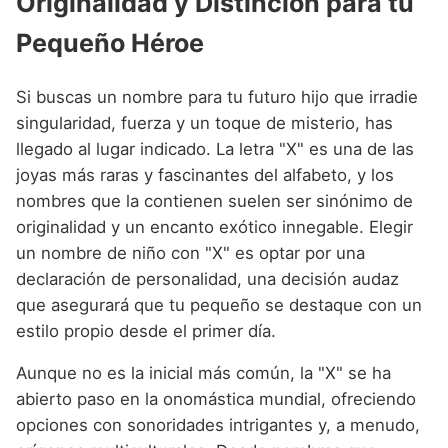
Originalidad y Distinción para tu
Nombres de Niño Alemanes
Buscar
Nombres de niño que empiezan por E
Nombres de Niño Baleares
Nombres de Niño Egipcios
Pequeño Héroe
Nombres de Niño Americanos
Nombres de niño que empiezan por F
Nombres de Niño Canarios
Nombres de Niño Griegos
Nombres de Niño Arabes
Si buscas un nombre para tu futuro hijo que irradie
Nombres de niño que empiezan por G
Nombres de Niño Cantabros
Nombres de Niño Mitologicos
Nombres de Niño Chinos
singularidad, fuerza y un toque de misterio, has
Nombres de niño que empiezan por H
llegado al lugar indicado. La letra "X" es una de las
Nombres de Niño Castellanos
Nombres de Niño Romanos
Nombres de Niño Franceses
joyas más raras y fascinantes del alfabeto, y los
Nombres de niño que empiezan por I
Nombres de Niño Catalanes
Nombres de Niño Vikingos
Nombres de Niño Hispanoamericanos
nombres que la contienen suelen ser sinónimo de
Nombres de niño que empiezan por J
originalidad y un encanto exótico innegable. Elegir
Nombres de Niño Extremeños
Nombres de Niño Ingleses
un nombre de niño con "X" es optar por una
Nombres de niño que empiezan por K
Nombres de Niño Gallegos
Nombres de Niño Italianos
declaración de personalidad, una decisión audaz
Nombres de niño que empiezan por L
que asegurará que tu pequeño se destaque con un
Nombres de Niño Madrileños
Nombres de Niño Japoneses
estilo propio desde el primer día.
Nombres de niño que empiezan por M
Nombres de Niño Murcianos
Nombres de Niño Judíos
Aunque no es la inicial más común, la "X" se ha
Nombres de niño que empiezan por N
Nombres de Niño Navarros
Nombres de Niño Marroquíes
abierto paso en la onomástica mundial, ofreciendo
Nombres de niño que empiezan por O
Nombres de Niño Riojanos
opciones con sonoridades intrigantes y, a menudo,
Nombres de Niño Portugueses