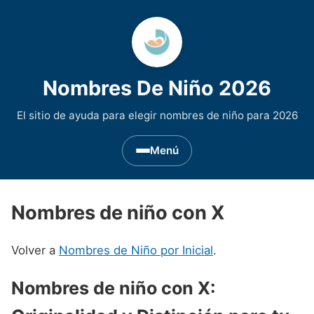
Nombres De Niño 2026
El sitio de ayuda para elegir nombres de niño para 2026
Menú
Nombres de Niño por Inicial
▾
Nombres de niño con X
Nombres de niño que empiezan por A
Nombres de Regiones de España
▾
Volver a
Nombres de Niño por Inicial
.
Nombres de niño que empiezan por B
Nombres de Niño Andaluces
Nombres de Niño Historicos
▾
Nombres de niño que empiezan por C
Nombres de Niño Aragoneses
Nombres de niño con X:
Nombres de niño de Origen Biblico
Nombres de Niño Extranjeros
▾
Nombres de niño que empiezan por D
Nombres de Niño Asturianos
Nombres de Niño Celtas