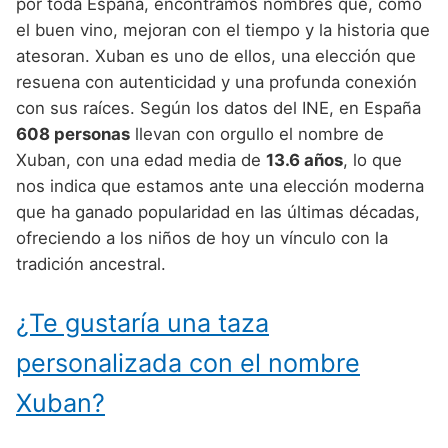
Nombres de Niño Alemanes
Buscar
por toda España, encontramos nombres que, como
Nombres de niño que empiezan por E
el buen vino, mejoran con el tiempo y la historia que
Nombres de Niño Baleares
Nombres de Niño Egipcios
Nombres de Niño Americanos
atesoran. Xuban es uno de ellos, una elección que
Nombres de niño que empiezan por F
Nombres de Niño Canarios
Nombres de Niño Griegos
Nombres de Niño Arabes
resuena con autenticidad y una profunda conexión
Nombres de niño que empiezan por G
con sus raíces. Según los datos del INE, en España
Nombres de Niño Cantabros
Nombres de Niño Mitologicos
Nombres de Niño Chinos
608 personas
llevan con orgullo el nombre de
Nombres de niño que empiezan por H
Nombres de Niño Castellanos
Nombres de Niño Romanos
Nombres de Niño Franceses
Xuban, con una edad media de
13.6 años
, lo que
Nombres de niño que empiezan por I
nos indica que estamos ante una elección moderna
Nombres de Niño Catalanes
Nombres de Niño Vikingos
Nombres de Niño Hispanoamericanos
que ha ganado popularidad en las últimas décadas,
Nombres de niño que empiezan por J
Nombres de Niño Extremeños
Nombres de Niño Ingleses
ofreciendo a los niños de hoy un vínculo con la
Nombres de niño que empiezan por K
tradición ancestral.
Nombres de Niño Gallegos
Nombres de Niño Italianos
Nombres de niño que empiezan por L
Nombres de Niño Madrileños
Nombres de Niño Japoneses
¿Te gustaría una taza
Nombres de niño que empiezan por M
Nombres de Niño Murcianos
Nombres de Niño Judíos
personalizada con el nombre
Nombres de niño que empiezan por N
Nombres de Niño Navarros
Nombres de Niño Marroquíes
Xuban?
Nombres de niño que empiezan por O
Nombres de Niño Riojanos
Nombres de Niño Portugueses