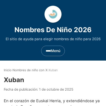
Nombres De Niño 2026
El sitio de ayuda para elegir nombres de niño para 2026
Menú
Nombres de Niño por Inicial
▾
Inicio
›
Nombres de niño con X
›
Xuban
Nombres de niño que empiezan por A
Nombres de Regiones de España
▾
Xuban
Nombres de niño que empiezan por B
Nombres de Niño Andaluces
Nombres de Niño Historicos
▾
Fecha de publicación:
1 de octubre de 2025
Nombres de niño que empiezan por C
Nombres de Niño Aragoneses
Nombres de niño de Origen Biblico
Nombres de Niño Extranjeros
▾
En el corazón de Euskal Herria, y extendiéndose ya
Nombres de niño que empiezan por D
Nombres de Niño Asturianos
Nombres de Niño Celtas