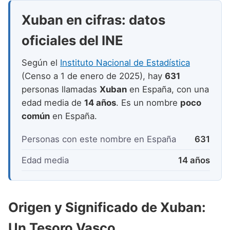
Nombres de niño que empiezan por P
Nombres de Niño Valencianos
Nombres de Niño Rumanos
Xuban en cifras: datos
Nombres de niño que empiezan por Q
Nombres de Niño Vascos
Nombres de Niño Rusos
oficiales del INE
Nombres de niño que empiezan por R
Nombres de Niño Suecos
Según el
Instituto Nacional de Estadística
Nombres de niño que empiezan por S
(Censo a 1 de enero de 2025), hay
631
Nombres de niño que empiezan por T
personas llamadas
Xuban
en España, con una
edad media de
14 años
. Es un nombre
poco
Nombres de niño que empiezan por U
común
en España.
Nombres de niño que empiezan por V
Personas con este nombre en España
631
Nombres de niño que empiezan por W
Edad media
14 años
Nombres de niño que empiezan por X
Nombres de niño que empiezan por Y
Origen y Significado de Xuban:
Nombres de niño que empiezan por Z
Un Tesoro Vasco