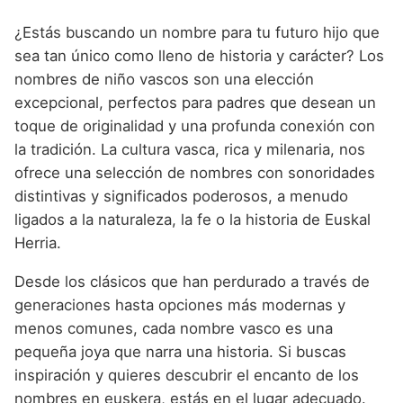
Nombres de Niño Alemanes
Buscar
Nombres de niño que empiezan por E
Nombres de Niño Baleares
¿Estás buscando un nombre para tu futuro hijo que
Nombres de Niño Egipcios
Nombres de Niño Americanos
sea tan único como lleno de historia y carácter? Los
Nombres de niño que empiezan por F
Nombres de Niño Canarios
Nombres de Niño Griegos
Nombres de Niño Arabes
nombres de niño vascos son una elección
Nombres de niño que empiezan por G
Nombres de Niño Cantabros
excepcional, perfectos para padres que desean un
Nombres de Niño Mitologicos
Nombres de Niño Chinos
toque de originalidad y una profunda conexión con
Nombres de niño que empiezan por H
Nombres de Niño Castellanos
Nombres de Niño Romanos
Nombres de Niño Franceses
la tradición. La cultura vasca, rica y milenaria, nos
Nombres de niño que empiezan por I
Nombres de Niño Catalanes
ofrece una selección de nombres con sonoridades
Nombres de Niño Vikingos
Nombres de Niño Hispanoamericanos
distintivas y significados poderosos, a menudo
Nombres de niño que empiezan por J
Nombres de Niño Extremeños
Nombres de Niño Ingleses
ligados a la naturaleza, la fe o la historia de Euskal
Nombres de niño que empiezan por K
Nombres de Niño Gallegos
Herria.
Nombres de Niño Italianos
Nombres de niño que empiezan por L
Nombres de Niño Madrileños
Desde los clásicos que han perdurado a través de
Nombres de Niño Japoneses
generaciones hasta opciones más modernas y
Nombres de niño que empiezan por M
Nombres de Niño Murcianos
Nombres de Niño Judíos
menos comunes, cada nombre vasco es una
Nombres de niño que empiezan por N
Nombres de Niño Navarros
pequeña joya que narra una historia. Si buscas
Nombres de Niño Marroquíes
inspiración y quieres descubrir el encanto de los
Nombres de niño que empiezan por O
Nombres de Niño Riojanos
Nombres de Niño Portugueses
nombres en euskera, estás en el lugar adecuado.