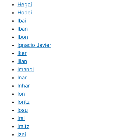
Hegoi
Hodei
Ibai
Iban
Ibon
Ignacio Javier
Iker
Illan
Imanol
Inar
Inhar
Ion
Ioritz
Iosu
Irai
Iraitz
Izei