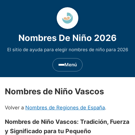
Nombres De Niño 2026
El sitio de ayuda para elegir nombres de niño para 2026
Menú
Nombres de Niño por Inicial
▾
Nombres de Niño Vascos
Nombres de niño que empiezan por A
Nombres de Regiones de España
▾
Volver a
Nombres de Regiones de España
.
Nombres de niño que empiezan por B
Nombres de Niño Andaluces
Nombres de Niño Historicos
▾
Nombres de niño que empiezan por C
Nombres de Niño Aragoneses
Nombres de Niño Vascos: Tradición, Fuerza
Nombres de niño de Origen Biblico
Nombres de Niño Extranjeros
▾
y Significado para tu Pequeño
Nombres de niño que empiezan por D
Nombres de Niño Asturianos
Nombres de Niño Celtas