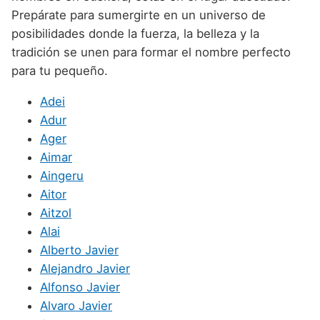
Nombres de niño que empiezan por P
Nombres de Niño Valencianos
Prepárate para sumergirte en un universo de
Nombres de Niño Rumanos
posibilidades donde la fuerza, la belleza y la
Nombres de niño que empiezan por Q
Nombres de Niño Vascos
Nombres de Niño Rusos
tradición se unen para formar el nombre perfecto
Nombres de niño que empiezan por R
para tu pequeño.
Nombres de Niño Suecos
Nombres de niño que empiezan por S
Adei
Nombres de niño que empiezan por T
Adur
Ager
Nombres de niño que empiezan por U
Aimar
Nombres de niño que empiezan por V
Aingeru
Aitor
Nombres de niño que empiezan por W
Aitzol
Nombres de niño que empiezan por X
Alai
Alberto Javier
Nombres de niño que empiezan por Y
Alejandro Javier
Nombres de niño que empiezan por Z
Alfonso Javier
Alvaro Javier