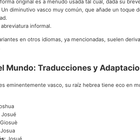
forma original es a menudo usada tal cual, dada su brev
Un diminutivo vasco muy común, que añade un toque de
dad.
abreviatura informal.
riantes en otros idiomas, ya mencionadas, suelen derivar
.
el Mundo: Traducciones y Adaptaci
s eminentemente vasco, su raíz hebrea tiene eco en m
oshua
Josué
Giosuè
Josua
s:
Josué