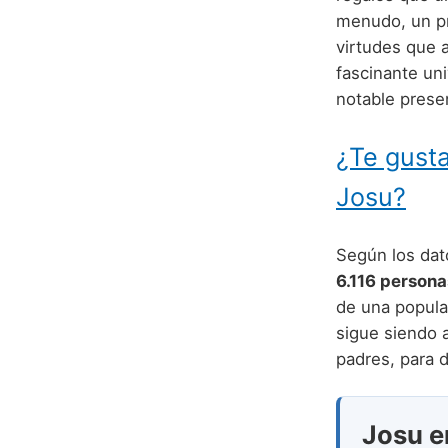
menudo, un pr
virtudes que 
fascinante un
notable prese
¿Te gusta
Josu?
Según los dat
6.116 person
de una popular
sigue siendo 
padres, para d
Josu en