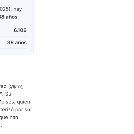
025), hay
38 años
.
6.106
38 años
, un nombre de origen hebreo (יְהוֹשֻׁעַ,
"
. Su
Moisés, quien
cterizó por su
 que han
.