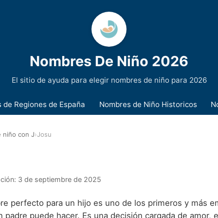
Nombres De Niño 2026
El sitio de ayuda para elegir nombres de niño para 2026
 de Regiones de España
Nombres de Niño Historicos
N
 niño con J
›
Josu
ación:
3 de septiembre de 2025
bre perfecto para un hijo es uno de los primeros y más 
n padre puede hacer. Es una decisión cargada de amor, e