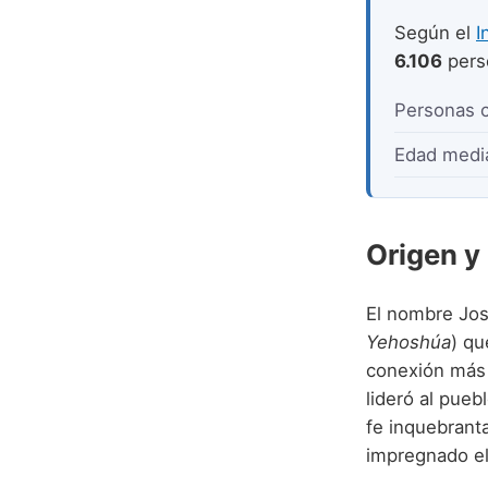
Según el
I
6.106
pers
Personas 
Edad medi
Origen y
El nombre Jos
Yehoshúa
) qu
conexión más d
lideró al pueb
fe inquebranta
impregnado el 