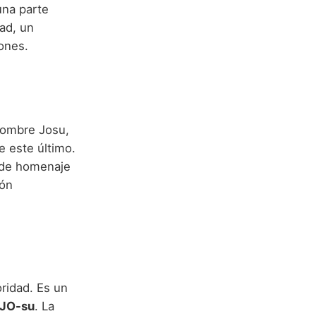
una parte
ad, un
iones.
 nombre Josu,
e este último.
inde homenaje
ión
ridad. Es un
JO-su
. La