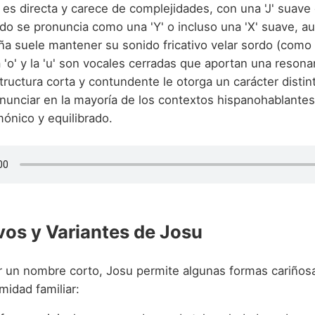
es directa y carece de complejidades, con una 'J' suave 
o se pronuncia como una 'Y' o incluso una 'X' suave, a
a suele mantener su sonido fricativo velar sordo (como la
a 'o' y la 'u' son vocales cerradas que aportan una resona
structura corta y contundente le otorga un carácter distint
onunciar en la mayoría de los contextos hispanohablantes
mónico y equilibrado.
vos y Variantes de Josu
r un nombre corto, Josu permite algunas formas cariños
imidad familiar: