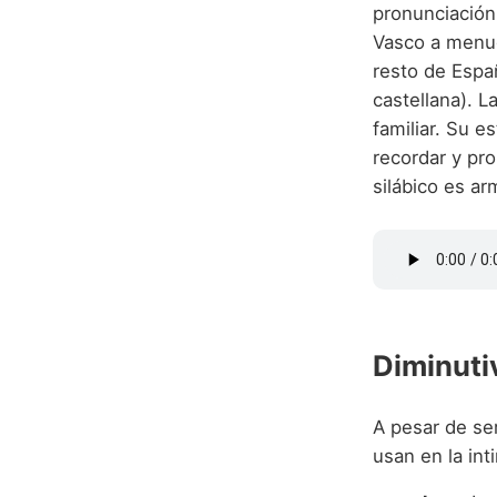
pronunciación 
Vasco a menud
resto de Españ
castellana). L
familiar. Su e
recordar y pr
silábico es ar
Diminuti
A pesar de se
usan en la int