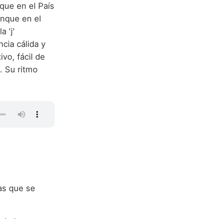
que en el País
unque en el
 'j'
ncia cálida y
ivo, fácil de
. Su ritmo
as que se