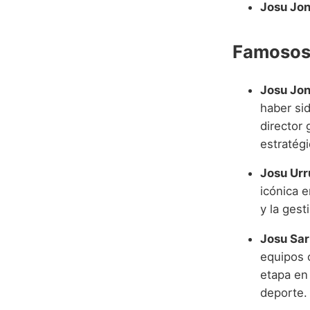
Josu Jon
Famosos 
Josu Jon
haber si
director 
estratégi
Josu Urr
icónica e
y la gest
Josu Sar
equipos 
etapa en 
deporte.