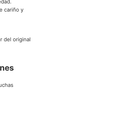
edad.
 cariño y
 del original
ones
uchas