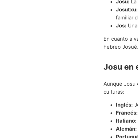
Josu:
La 
Josutxu:
familiari
Jos:
Una 
En cuanto a va
hebreo Josué
Josu en 
Aunque Josu e
culturas:
Inglés:
J
Francés:
Italiano:
Alemán:
Portugué