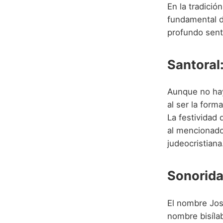
En la tradició
fundamental d
profundo senti
Santoral
Aunque no hay
al ser la for
La festividad
al mencionado 
judeocristiana
Sonorida
El nombre Jos
nombre bisílab