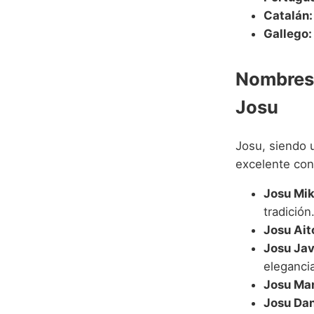
Catalán:
Gallego:
Nombres 
Josu
Josu, siendo 
excelente con
Josu Mik
tradición
Josu Ait
Josu Jav
elegancia
Josu Man
Josu Dan