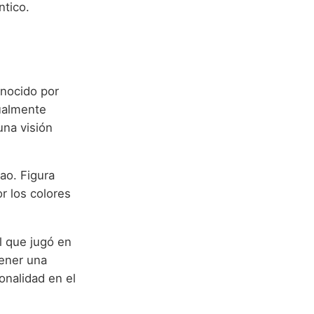
tico.
onocido por
tualmente
una visión
ao. Figura
r los colores
l que jugó en
tener una
onalidad en el