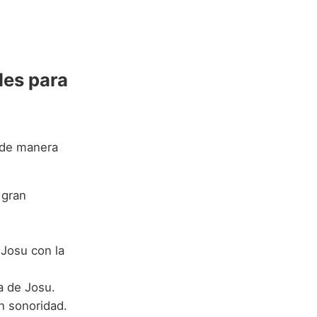
es para
 de manera
 gran
Josu con la
a de Josu.
n sonoridad.