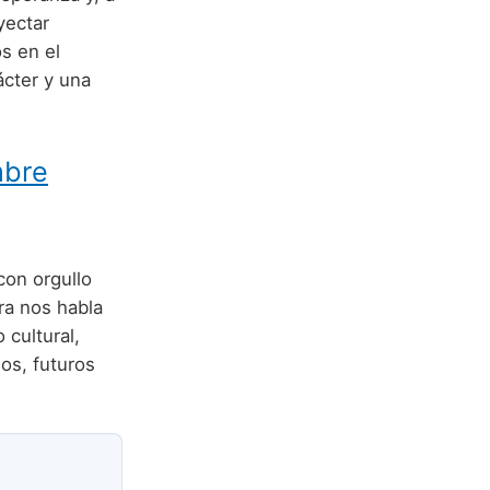
yectar
s en el
ácter y una
mbre
con orgullo
fra nos habla
 cultural,
os, futuros