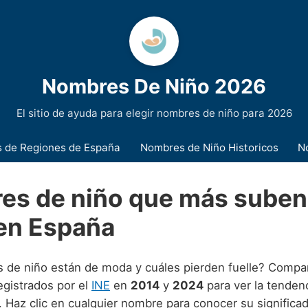
Nombres De Niño 2026
El sitio de ayuda para elegir nombres de niño para 2026
 de Regiones de España
Nombres de Niño Historicos
N
es de niño que más suben
en España
de niño están de moda y cuáles pierden fuelle? Compa
egistrados por el
INE
en
2014
y
2024
para ver la tendenc
 Haz clic en cualquier nombre para conocer su significad