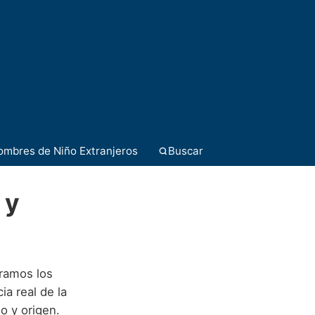
ombres de Niño Extranjeros
Buscar
 y
ramos los
ia real de la
o y origen.