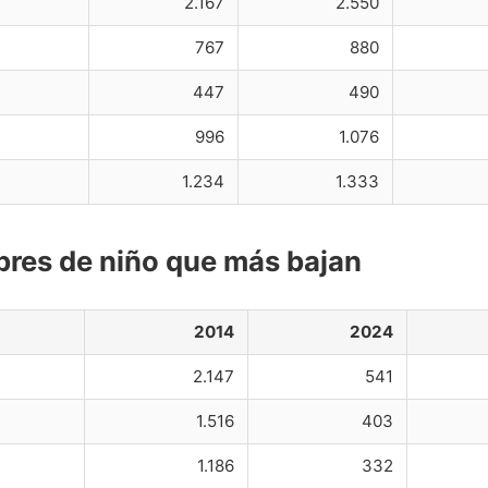
2.167
2.550
767
880
447
490
996
1.076
1.234
1.333
res de niño que más bajan
2014
2024
2.147
541
1.516
403
1.186
332