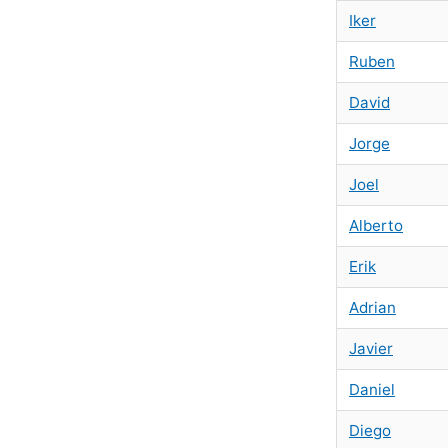
Iker
Ruben
David
Jorge
Joel
Alberto
Erik
Adrian
Javier
Daniel
Diego