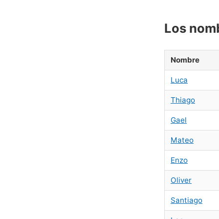
Los nomb
Nombre
Luca
Thiago
Gael
Mateo
Enzo
Oliver
Santiago