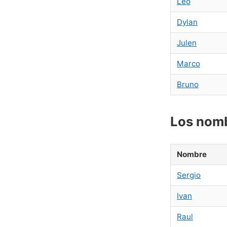
Leo
Dylan
Julen
Marco
Bruno
Los nomb
Nombre
Sergio
Ivan
Raul