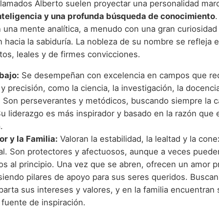
lamados Alberto suelen proyectar una personalidad marc
 inteligencia y una profunda búsqueda de conocimiento
n una mente analítica, a menudo con una gran curiosidad 
n hacia la sabiduría. La nobleza de su nombre se refleja e
tos, leales y de firmes convicciones.
bajo:
Se desempeñan con excelencia en campos que re
 y precisión, como la ciencia, la investigación, la docencia,
s. Son perseverantes y metódicos, buscando siempre la ca
Su liderazgo es más inspirador y basado en la razón que 
.
r y la Familia:
Valoran la estabilidad, la lealtad y la cone
ual. Son protectores y afectuosos, aunque a veces puede
os al principio. Una vez que se abren, ofrecen un amor p
 siendo pilares de apoyo para sus seres queridos. Buscan
arta sus intereses y valores, y en la familia encuentran
 fuente de inspiración.