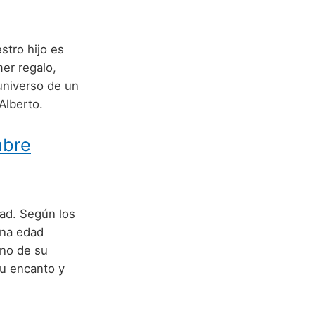
stro hijo es
er regalo,
universo de un
Alberto.
mbre
ad. Según los
una edad
ino de su
su encanto y