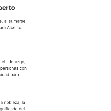
berto
e, al sumarse,
ara Alberto:
el liderazgo,
s personas con
cidad para
la nobleza, la
gnificado del