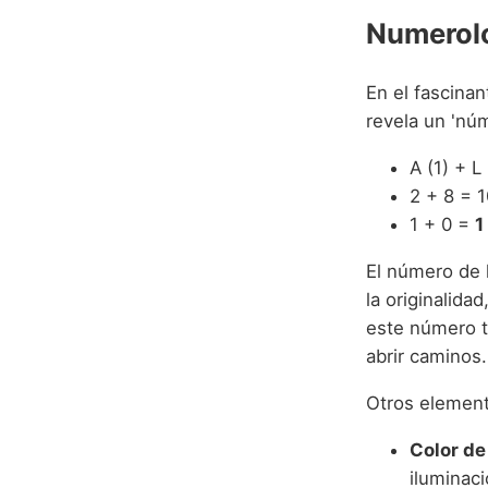
Numerolo
En el fascinan
revela un 'núm
A (1) + L
2 + 8 = 1
1 + 0 =
1
El número de 
la originalida
este número t
abrir caminos.
Otros element
Color de
iluminaci