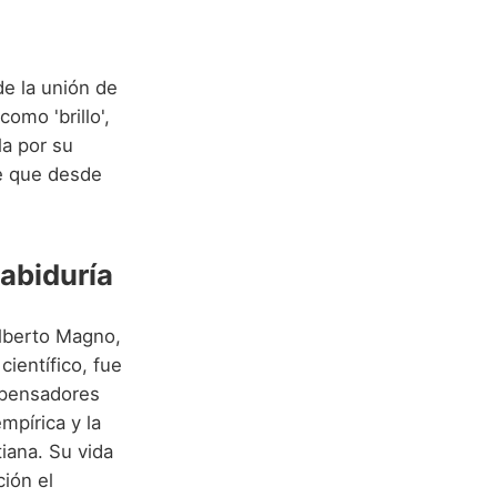
de la unión de
como 'brillo',
lla por su
re que desde
Sabiduría
lberto Magno,
 científico, fue
 pensadores
mpírica y la
tiana. Su vida
ción el