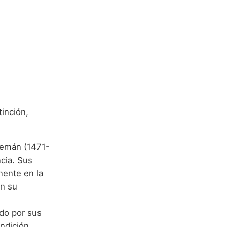
tinción,
lemán (1471-
ncia. Sus
nente en la
en su
ido por sus
ondición