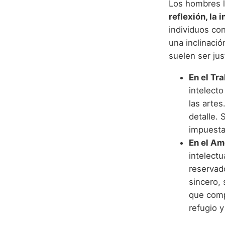
Los hombres l
reflexión, la
individuos co
una inclinació
suelen ser jus
En el Tra
intelecto
las arte
detalle. 
impuesta
En el Amo
intelect
reservad
sincero,
que comp
refugio y