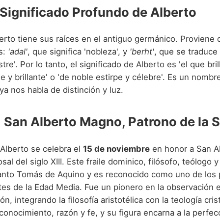
 Significado Profundo de Alberto
erto tiene sus raíces en el antiguo germánico. Proviene 
s:
'adal'
, que significa 'nobleza', y
'berht'
, que se traduce 
stre'. Por lo tanto, el significado de Alberto es 'el que bri
le y brillante' o 'de noble estirpe y célebre'. Es un nomb
ya nos habla de distinción y luz.
: San Alberto Magno, Patrono de la 
 Alberto se celebra el
15 de noviembre
en honor a San A
sal del siglo XIII. Este fraile dominico, filósofo, teólogo y
anto Tomás de Aquino y es reconocido como uno de los
es de la Edad Media. Fue un pionero en la observación e
n, integrando la filosofía aristotélica con la teología cris
conocimiento, razón y fe, y su figura encarna a la perfec