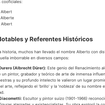
 cooficiales:
Albert
Alberte
Albert
Notables y Referentes Históricos
la historia, muchos han llevado el nombre Alberto con dis
uella imborrable en diversos campos:
Durero (Albrecht Dürer):
Este genio del Renacimiento a
 un pintor, grabador y teórico de arte de inmensa influe
stras y su profundo intelecto le valieron un lugar promi
del arte, reflejando el 'brillo' y la 'nobleza' de su nombre 
ad.
Giacometti:
Escultor y pintor suizo (1901-1966) reconoc
figuras alargadas y existencialistas. Su obra exploró la c