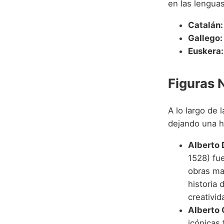
en las lenguas
Catalán:
Gallego:
Euskera:
Figuras 
A lo largo de 
dejando una h
Alberto 
1528) fue
obras mae
historia 
creativid
Alberto 
icónicas 