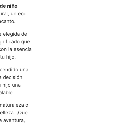
de niño
ral, un eco
ncanto.
e elegida de
ignificado que
con la esencia
tu hijo.
cendido una
a decisión
 hijo una
alable.
naturaleza o
elleza. ¡Que
a aventura,