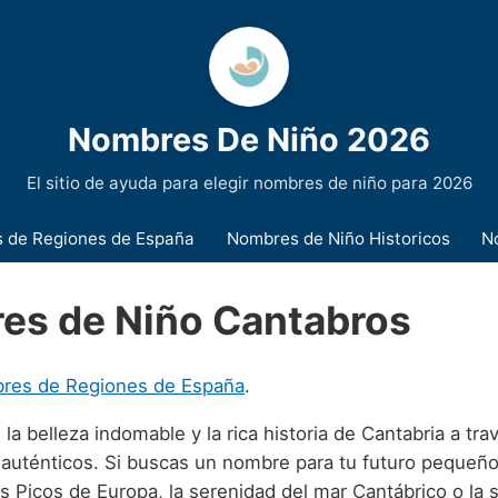
Nombres De Niño 2026
El sitio de ayuda para elegir nombres de niño para 2026
 de Regiones de España
Nombres de Niño Historicos
N
es de Niño Cantabros
res de Regiones de España
.
a belleza indomable y la rica historia de Cantabria a tra
uténticos. Si buscas un nombre para tu futuro pequeñ
os Picos de Europa, la serenidad del mar Cantábrico o la 