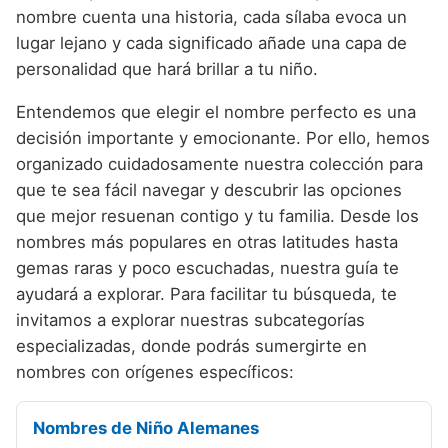
Nombres de niño que empiezan por P
Nombres de Niño Valencianos
nombre cuenta una historia, cada sílaba evoca un
Nombres de Niño Rumanos
lugar lejano y cada significado añade una capa de
Nombres de niño que empiezan por Q
Nombres de Niño Vascos
Nombres de Niño Rusos
personalidad que hará brillar a tu niño.
Nombres de niño que empiezan por R
Nombres de Niño Suecos
Entendemos que elegir el nombre perfecto es una
Nombres de niño que empiezan por S
decisión importante y emocionante. Por ello, hemos
organizado cuidadosamente nuestra colección para
Nombres de niño que empiezan por T
que te sea fácil navegar y descubrir las opciones
Nombres de niño que empiezan por U
que mejor resuenan contigo y tu familia. Desde los
nombres más populares en otras latitudes hasta
Nombres de niño que empiezan por V
gemas raras y poco escuchadas, nuestra guía te
Nombres de niño que empiezan por W
ayudará a explorar. Para facilitar tu búsqueda, te
invitamos a explorar nuestras subcategorías
Nombres de niño que empiezan por X
especializadas, donde podrás sumergirte en
Nombres de niño que empiezan por Y
nombres con orígenes específicos:
Nombres de niño que empiezan por Z
Nombres de Niño Alemanes