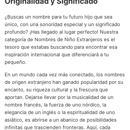
Originalidad y Significado
Nombres de Niño Alemanes
Buscar
Nombres de niño que empiezan por E
Nombres de Niño Baleares
Nombres de Niño Egipcios
Nombres de Niño Americanos
¿Buscas un nombre para tu futuro hijo que sea
Nombres de niño que empiezan por F
Nombres de Niño Canarios
Nombres de Niño Griegos
Nombres de Niño Arabes
único, con una sonoridad especial y un significado
Nombres de niño que empiezan por G
profundo? ¡Has llegado al lugar perfecto! Nuestra
Nombres de Niño Cantabros
Nombres de Niño Mitologicos
Nombres de Niño Chinos
categoría de Nombres de Niño Extranjeros es el
Nombres de niño que empiezan por H
Nombres de Niño Castellanos
Nombres de Niño Romanos
Nombres de Niño Franceses
tesoro que estabas buscando para encontrar esa
Nombres de niño que empiezan por I
inspiración internacional que diferenciará a tu
Nombres de Niño Catalanes
Nombres de Niño Vikingos
Nombres de Niño Hispanoamericanos
pequeño.
Nombres de niño que empiezan por J
Nombres de Niño Extremeños
Nombres de Niño Ingleses
En un mundo cada vez más conectado, los nombres
Nombres de niño que empiezan por K
Nombres de Niño Gallegos
Nombres de Niño Italianos
de origen extranjero han ganado popularidad por su
Nombres de niño que empiezan por L
Nombres de Niño Madrileños
encanto, su riqueza cultural y la frescura que
Nombres de Niño Japoneses
aportan. Dejarse llevar por la musicalidad de un
Nombres de niño que empiezan por M
Nombres de Niño Murcianos
Nombres de Niño Judíos
nombre francés, la fuerza de uno nórdico, la
Nombres de niño que empiezan por N
Nombres de Niño Navarros
elegancia de un inglés o la espiritualidad de uno
Nombres de Niño Marroquíes
asiático, es abrirse a un abanico de posibilidades
Nombres de niño que empiezan por O
Nombres de Niño Riojanos
Nombres de Niño Portugueses
infinitas que trascienden fronteras. Aquí, cada