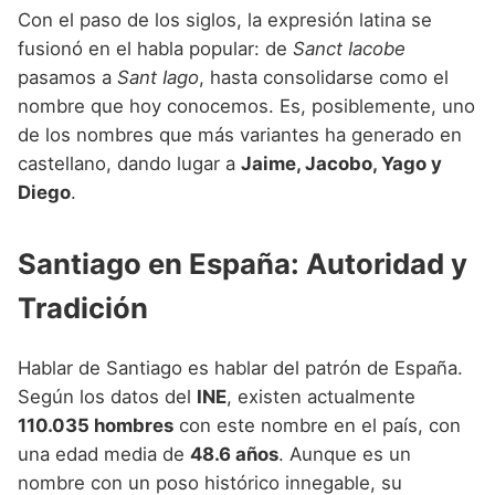
Nombres de niño que empiezan por P
Nombres de Niño Valencianos
Con el paso de los siglos, la expresión latina se
Nombres de Niño Rumanos
fusionó en el habla popular: de
Sanct Iacobe
Nombres de niño que empiezan por Q
Nombres de Niño Vascos
Nombres de Niño Rusos
pasamos a
Sant Iago
, hasta consolidarse como el
Nombres de niño que empiezan por R
nombre que hoy conocemos. Es, posiblemente, uno
Nombres de Niño Suecos
de los nombres que más variantes ha generado en
Nombres de niño que empiezan por S
castellano, dando lugar a
Jaime, Jacobo, Yago y
Nombres de niño que empiezan por T
Diego
.
Nombres de niño que empiezan por U
Santiago en España: Autoridad y
Nombres de niño que empiezan por V
Tradición
Nombres de niño que empiezan por W
Nombres de niño que empiezan por X
Hablar de Santiago es hablar del patrón de España.
Según los datos del
INE
, existen actualmente
Nombres de niño que empiezan por Y
110.035 hombres
con este nombre en el país, con
Nombres de niño que empiezan por Z
una edad media de
48.6 años
. Aunque es un
nombre con un poso histórico innegable, su