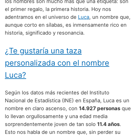
Nombres de Niño Alemanes
Buscar
los nombres son mucho más que una etiqueta: son
Nombres de niño que empiezan por E
el primer regalo, la primera historia. Hoy nos
Nombres de Niño Baleares
Nombres de Niño Egipcios
Nombres de Niño Americanos
adentramos en el universo de
Luca
, un nombre que,
Nombres de niño que empiezan por F
Nombres de Niño Canarios
Nombres de Niño Griegos
Nombres de Niño Arabes
aunque corto en sílabas, es inmensamente rico en
Nombres de niño que empiezan por G
historia, significado y resonancia.
Nombres de Niño Cantabros
Nombres de Niño Mitologicos
Nombres de Niño Chinos
Nombres de niño que empiezan por H
Nombres de Niño Castellanos
Nombres de Niño Romanos
Nombres de Niño Franceses
¿Te gustaría una taza
Nombres de niño que empiezan por I
Nombres de Niño Catalanes
Nombres de Niño Vikingos
Nombres de Niño Hispanoamericanos
personalizada con el nombre
Nombres de niño que empiezan por J
Nombres de Niño Extremeños
Nombres de Niño Ingleses
Luca?
Nombres de niño que empiezan por K
Nombres de Niño Gallegos
Nombres de Niño Italianos
Nombres de niño que empiezan por L
Según los datos más recientes del Instituto
Nombres de Niño Madrileños
Nombres de Niño Japoneses
Nacional de Estadística (INE) en España, Luca es un
Nombres de niño que empiezan por M
Nombres de Niño Murcianos
Nombres de Niño Judíos
nombre en claro ascenso, con
14.927 personas
que
Nombres de niño que empiezan por N
lo llevan orgullosamente y una edad media
Nombres de Niño Navarros
Nombres de Niño Marroquíes
sorprendentemente joven de tan solo
11.4 años
.
Nombres de niño que empiezan por O
Nombres de Niño Riojanos
Nombres de Niño Portugueses
Esto nos habla de un nombre que, sin perder su