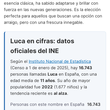
Nombres de niño que empiezan por P
esencia clásica, ha sabido adaptarse y brillar con
Nombres de Niño Valencianos
Nombres de Niño Rumanos
fuerza en las nuevas generaciones. Es la elección
Nombres de niño que empiezan por Q
Nombres de Niño Vascos
Nombres de Niño Rusos
perfecta para aquellos que buscan una opción con
Nombres de niño que empiezan por R
arraigo, pero con una frescura innegable.
Nombres de Niño Suecos
Nombres de niño que empiezan por S
Luca en cifras: datos
Nombres de niño que empiezan por T
oficiales del INE
Nombres de niño que empiezan por U
Nombres de niño que empiezan por V
Según el
Instituto Nacional de Estadística
(Censo a 1 de enero de 2025), hay
16.743
Nombres de niño que empiezan por W
personas llamadas
Luca
en España, con una
Nombres de niño que empiezan por X
edad media de
11 años
. Su año de mayor
popularidad fue
2022
(1.677 niños) y la
Nombres de niño que empiezan por Y
tendencia reciente es
al alza
.
Nombres de niño que empiezan por Z
Personas con este nombre en España
16.743