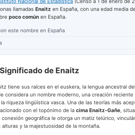
nstituto Nacional de Estadística
(Censo a 1 de enero de 2
onas llamadas
Enaitz
en España, con una edad media d
mbre
poco común
en España.
con este nombre en España
a
 Significado de Enaitz
tz tiene sus raíces en el euskera, la lengua ancestral de
e considera un nombre moderno, una creación reciente
 la riqueza lingüística vasca. Una de las teorías más ace
elacionado con el topónimo de la
cima Enaitz-Gañe
, situ
a conexión geográfica le otorga un matiz telúrico, vinculá
s alturas y la majestuosidad de la montaña.