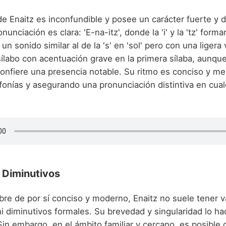
e Enaitz es inconfundible y posee un carácter fuerte y d
nunciación es clara: 'E-na-itz', donde la 'i' y la 'tz' form
es un sonido similar al de la 's' en 'sol' pero con una ligera
ílabo con acentuación grave en la primera sílaba, aunque
le confiere una presencia notable. Su ritmo es conciso y m
fonías y asegurando una pronunciación distintiva en cual
 Diminutivos
bre de por sí conciso y moderno, Enaitz no suele tener v
 ni diminutivos formales. Su brevedad y singularidad lo h
in embargo, en el ámbito familiar y cercano, es posible 