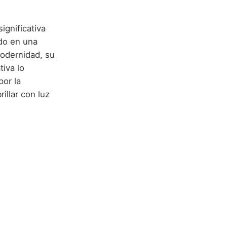
ignificativa
do en una
modernidad, su
tiva lo
por la
illar con luz