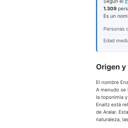
Según el
I
1.309
pers
Es un no
Personas 
Edad medi
Origen y
El nombre Enai
A menudo se l
la toponimia y
Enaitz está r
de Aralar. Est
naturaleza, la