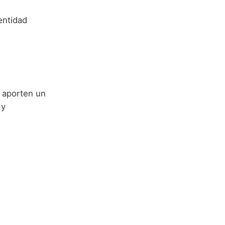
entidad
 aporten un
 y
.