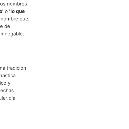
tros nombres
o'
o
'lo que
n nombre que,
re de
 innegable.
a tradición
mástica
ico y
fechas
lar día