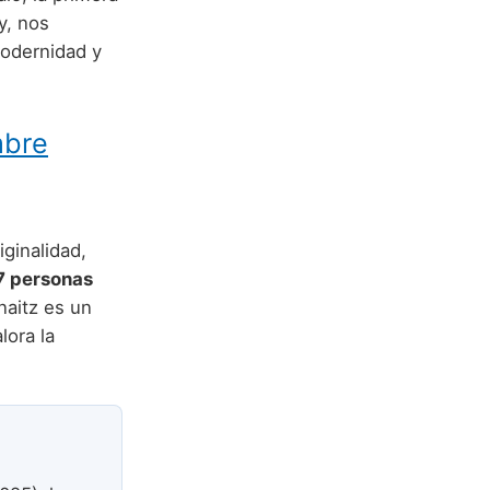
y, nos
odernidad y
mbre
ginalidad,
7 personas
naitz es un
lora la