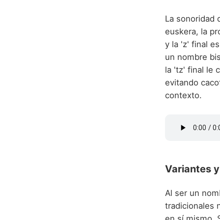
La sonoridad d
euskera, la pro
y la 'z' final 
un nombre bis
la 'tz' final 
evitando caco
contexto.
Variantes y
Al ser un nom
tradicionales
en sí mismo. S