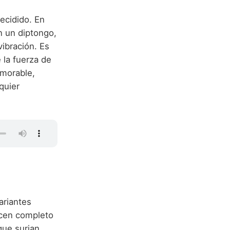
ecidido. En
an un diptongo,
 vibración. Es
 la fuerza de
emorable,
quier
ariantes
acen completo
que surjan