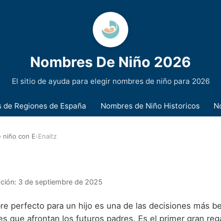
Nombres De Niño 2026
El sitio de ayuda para elegir nombres de niño para 2026
 de Regiones de España
Nombres de Niño Historicos
N
 niño con E
›
Enaitz
ación:
3 de septiembre de 2025
re perfecto para un hijo es una de las decisiones más be
s que afrontan los futuros padres. Es el primer gran rega