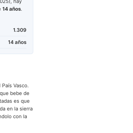
025), hay
e
14 años
.
1.309
14 años
l País Vasco.
 que bebe de
ptadas es que
ada en la sierra
ndolo con la