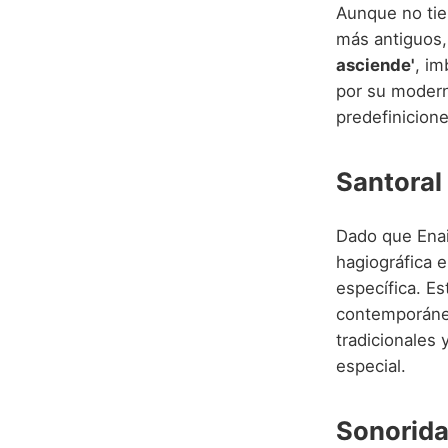
Aunque no tie
más antiguos,
asciende'
, i
por su moderni
predefinicione
Santoral
Dado que Enai
hagiográfica e
específica. Es
contemporáneo
tradicionales 
especial.
Sonorida