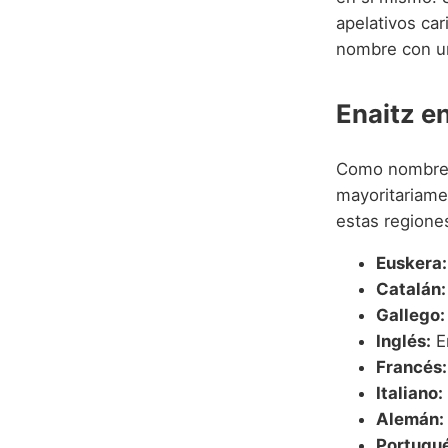
apelativos ca
nombre con un
Enaitz e
Como nombre d
mayoritariame
estas regiones
Euskera:
Catalán:
Gallego:
Inglés:
En
Francés:
Italiano:
Alemán:
Portugué