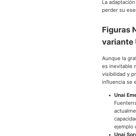
La adaptación 
perder su ese
Figuras 
variante
Aunque la gra
es inevitable
visibilidad y 
influencia se
Unai Eme
Fuenterra
actualmen
capacidad
ejemplo d
Unai Sor