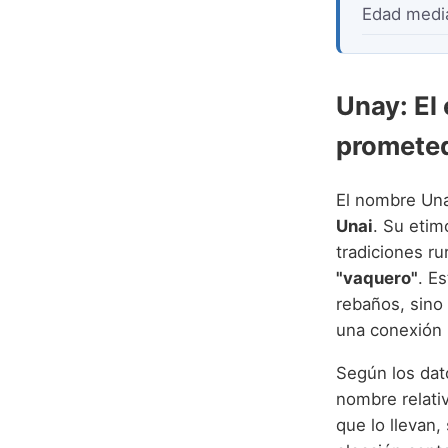
Edad medi
Unay: El 
promete
El nombre Una
Unai
. Su etim
tradiciones ru
"vaquero"
. E
rebaños, sino
una conexión i
Según los dato
nombre relat
que lo llevan,