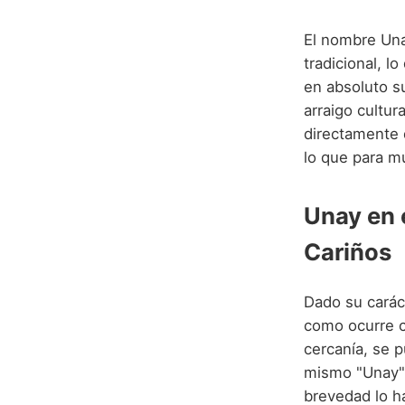
El nombre Unay
tradicional, l
en absoluto s
arraigo cultur
directamente d
lo que para mu
Unay en 
Cariños
Dado su carác
como ocurre c
cercanía, se 
mismo "Unay",
brevedad lo ha