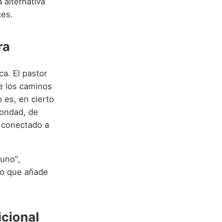
 alternativa
ces.
ra
ca. El pastor
de los caminos
 es, en cierto
bondad, de
e conectado a
"uno",
 lo que añade
icional