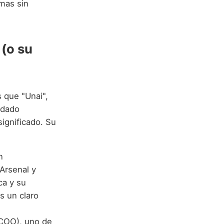
omas sin
(o su
 que "Unai",
 dado
significado. Su
n
 Arsenal y
ca y su
s un claro
CCOO), uno de