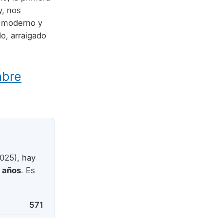
y, nos
 moderno y
do, arraigado
mbre
025), hay
 años
. Es
571