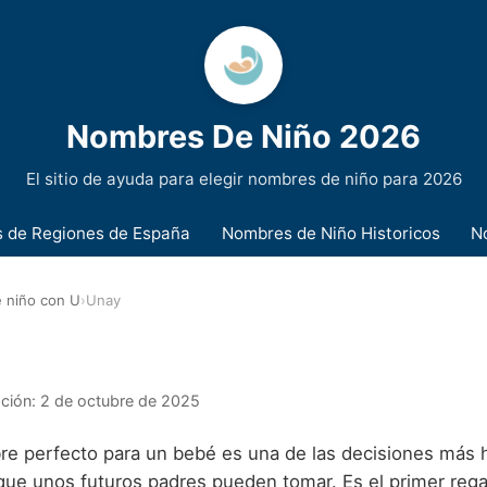
Nombres De Niño 2026
El sitio de ayuda para elegir nombres de niño para 2026
 de Regiones de España
Nombres de Niño Historicos
N
 niño con U
›
Unay
ación:
2 de octubre de 2025
bre perfecto para un bebé es una de las decisiones más
 que unos futuros padres pueden tomar. Es el primer rega