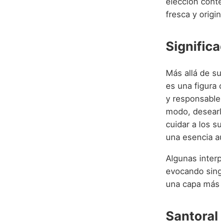
elección cont
fresca y origi
Significa
Más allá de su
es una figura
y responsable 
modo, desearl
cuidar a los 
una esencia au
Algunas inter
evocando singu
una capa más 
Santoral