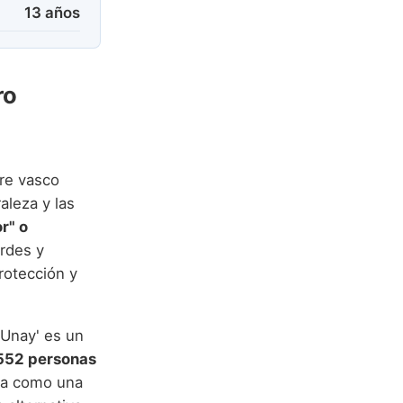
13 años
ro
bre vasco
aleza y las
r" o
erdes y
rotección y
'Unay' es un
552 personas
ona como una