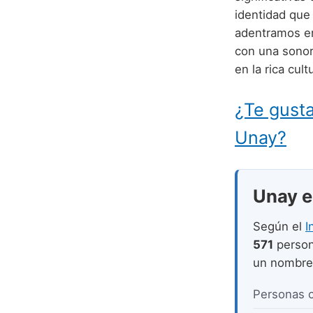
identidad que 
adentramos e
con una sonori
en la rica cult
¿Te gusta
Unay?
Unay en
Según el
I
571
person
un nombr
Personas 