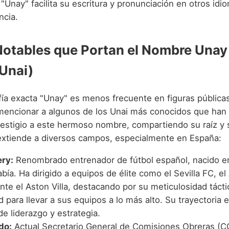
"Unay" facilita su escritura y pronunciación en otros idi
ncia.
Notables que Portan el Nombre Unay 
 Unai)
fía exacta "Unay" es menos frecuente en figuras públicas
 mencionar a algunos de los Unai más conocidos que han
prestigio a este hermoso nombre, compartiendo su raíz y 
 extiende a diversos campos, especialmente en España:
ry:
Renombrado entrenador de fútbol español, nacido e
bía. Ha dirigido a equipos de élite como el Sevilla FC, el
te el Aston Villa, destacando por su meticulosidad tácti
 para llevar a sus equipos a lo más alto. Su trayectoria e
e liderazgo y estrategia.
do:
Actual Secretario General de Comisiones Obreras (