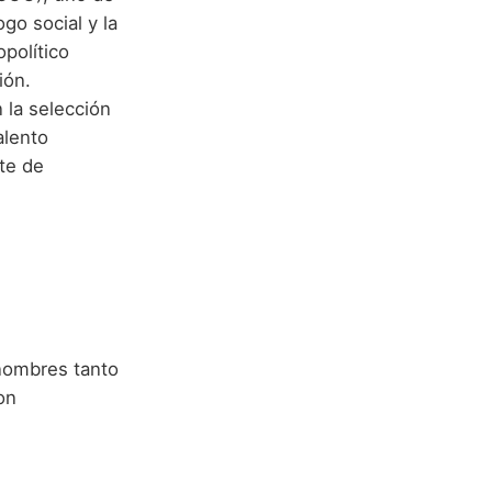
go social y la
político
ión.
 la selección
alento
te de
nombres tanto
on