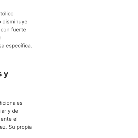
tólico
no disminuye
 con fuerte
n
sa específica,
s y
dicionales
iar y de
ente el
ez. Su propia