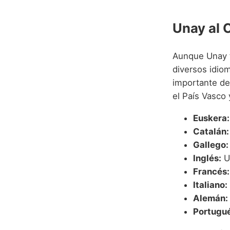
Unay al 
Aunque Unay t
diversos idio
importante de
el País Vasco
Euskera:
Catalán:
Gallego:
Inglés:
Un
Francés:
Italiano:
Alemán:
Portugué