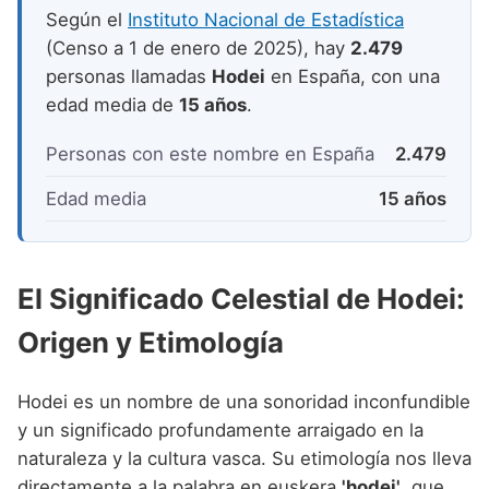
Nombres de niño que empiezan por P
Nombres de Niño Valencianos
Según el
Instituto Nacional de Estadística
Nombres de Niño Rumanos
(Censo a 1 de enero de 2025), hay
2.479
Nombres de niño que empiezan por Q
Nombres de Niño Vascos
Nombres de Niño Rusos
personas llamadas
Hodei
en España, con una
Nombres de niño que empiezan por R
edad media de
15 años
.
Nombres de Niño Suecos
Nombres de niño que empiezan por S
Personas con este nombre en España
2.479
Nombres de niño que empiezan por T
Edad media
15 años
Nombres de niño que empiezan por U
Nombres de niño que empiezan por V
El Significado Celestial de Hodei:
Nombres de niño que empiezan por W
Origen y Etimología
Nombres de niño que empiezan por X
Nombres de niño que empiezan por Y
Hodei es un nombre de una sonoridad inconfundible
y un significado profundamente arraigado en la
Nombres de niño que empiezan por Z
naturaleza y la cultura vasca. Su etimología nos lleva
directamente a la palabra en euskera
'hodei'
, que