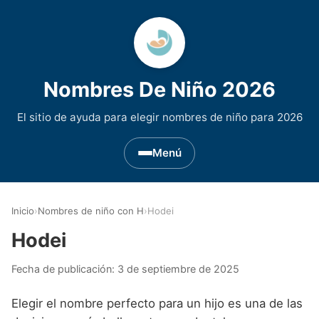
Nombres De Niño 2026
El sitio de ayuda para elegir nombres de niño para 2026
Menú
Nombres de Niño por Inicial
▾
Inicio
›
Nombres de niño con H
›
Hodei
Nombres de niño que empiezan por A
Nombres de Regiones de España
▾
Hodei
Nombres de niño que empiezan por B
Nombres de Niño Andaluces
Nombres de Niño Historicos
▾
Fecha de publicación:
3 de septiembre de 2025
Nombres de niño que empiezan por C
Nombres de Niño Aragoneses
Nombres de niño de Origen Biblico
Nombres de Niño Extranjeros
▾
Elegir el nombre perfecto para un hijo es una de las
Nombres de niño que empiezan por D
Nombres de Niño Asturianos
Nombres de Niño Celtas