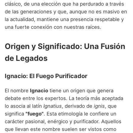
Nombres de niño que empiezan por P
clásico, de una elección que ha perdurado a través
Nombres de Niño Valencianos
Nombres de Niño Rumanos
de las generaciones y que, aunque no es masivo en
Nombres de niño que empiezan por Q
Nombres de Niño Vascos
Nombres de Niño Rusos
la actualidad, mantiene una presencia respetable y
Nombres de niño que empiezan por R
una fuerte conexión con nuestras raíces.
Nombres de Niño Suecos
Nombres de niño que empiezan por S
Origen y Significado: Una Fusión
Nombres de niño que empiezan por T
de Legados
Nombres de niño que empiezan por U
Nombres de niño que empiezan por V
Ignacio: El Fuego Purificador
Nombres de niño que empiezan por W
El nombre
Ignacio
tiene un origen que genera
Nombres de niño que empiezan por X
debate entre los expertos. La teoría más aceptada
lo asocia al latín
Ignatius
, derivado de
ignis
, que
Nombres de niño que empiezan por Y
significa
"fuego"
. Esta etimología le confiere un
Nombres de niño que empiezan por Z
carácter pasional, enérgico y purificador. Aquellos
que llevan este nombre suelen ser vistos como