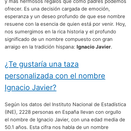
Nombres de Niño Alemanes
Buscar
y más hermosos regalos que como padres podemos
Nombres de niño que empiezan por E
ofrecer. Es una decisión cargada de emoción,
Nombres de Niño Baleares
Nombres de Niño Egipcios
Nombres de Niño Americanos
esperanza y un deseo profundo de que ese nombre
Nombres de niño que empiezan por F
Nombres de Niño Canarios
Nombres de Niño Griegos
Nombres de Niño Arabes
resuene con la esencia de quien está por venir. Hoy,
Nombres de niño que empiezan por G
nos sumergimos en la rica historia y el profundo
Nombres de Niño Cantabros
Nombres de Niño Mitologicos
Nombres de Niño Chinos
significado de un nombre compuesto con gran
Nombres de niño que empiezan por H
Nombres de Niño Castellanos
Nombres de Niño Romanos
Nombres de Niño Franceses
arraigo en la tradición hispana:
Ignacio Javier
.
Nombres de niño que empiezan por I
Nombres de Niño Catalanes
Nombres de Niño Vikingos
Nombres de Niño Hispanoamericanos
¿Te gustaría una taza
Nombres de niño que empiezan por J
Nombres de Niño Extremeños
Nombres de Niño Ingleses
personalizada con el nombre
Nombres de niño que empiezan por K
Nombres de Niño Gallegos
Nombres de Niño Italianos
Ignacio Javier?
Nombres de niño que empiezan por L
Nombres de Niño Madrileños
Nombres de Niño Japoneses
Nombres de niño que empiezan por M
Nombres de Niño Murcianos
Nombres de Niño Judíos
Según los datos del Instituto Nacional de Estadística
Nombres de niño que empiezan por N
(INE), 2228 personas en España llevan con orgullo
Nombres de Niño Navarros
Nombres de Niño Marroquíes
el nombre de Ignacio Javier, con una edad media de
Nombres de niño que empiezan por O
Nombres de Niño Riojanos
Nombres de Niño Portugueses
50.1 años. Esta cifra nos habla de un nombre