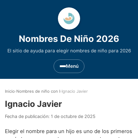
Nombres De Niño 2026
El sitio de ayuda para elegir nombres de niño para 2026
Menú
Nombres de Niño por Inicial
▾
Inicio
›
Nombres de niño con I
›
Ignacio Javier
Nombres de niño que empiezan por A
Nombres de Regiones de España
▾
Ignacio Javier
Nombres de niño que empiezan por B
Nombres de Niño Andaluces
Nombres de Niño Historicos
▾
Fecha de publicación:
1 de octubre de 2025
Nombres de niño que empiezan por C
Nombres de Niño Aragoneses
Nombres de niño de Origen Biblico
Nombres de Niño Extranjeros
▾
Elegir el nombre para un hijo es uno de los primeros
Nombres de niño que empiezan por D
Nombres de Niño Asturianos
Nombres de Niño Celtas