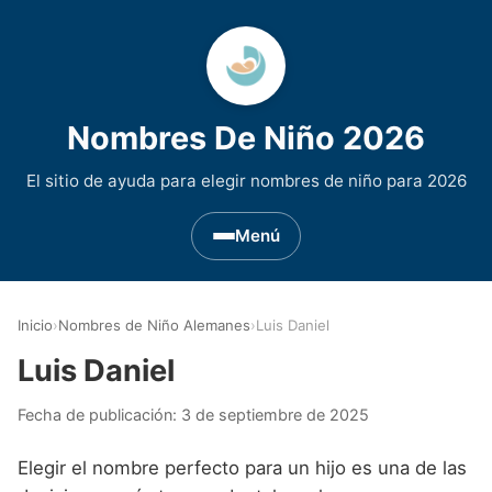
Nombres De Niño 2026
El sitio de ayuda para elegir nombres de niño para 2026
Menú
Nombres de Niño por Inicial
▾
Inicio
›
Nombres de Niño Alemanes
›
Luis Daniel
Nombres de niño que empiezan por A
Nombres de Regiones de España
▾
Luis Daniel
Nombres de niño que empiezan por B
Nombres de Niño Andaluces
Nombres de Niño Historicos
▾
Fecha de publicación:
3 de septiembre de 2025
Nombres de niño que empiezan por C
Nombres de Niño Aragoneses
Nombres de niño de Origen Biblico
Nombres de Niño Extranjeros
▾
Elegir el nombre perfecto para un hijo es una de las
Nombres de niño que empiezan por D
Nombres de Niño Asturianos
Nombres de Niño Celtas