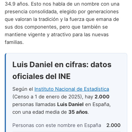
Nombres de niño que empiezan por P
34.9 años. Esto nos habla de un nombre con una
Nombres de Niño Valencianos
Nombres de Niño Rumanos
presencia consolidada, elegido por generaciones
Nombres de niño que empiezan por Q
Nombres de Niño Vascos
Nombres de Niño Rusos
que valoran la tradición y la fuerza que emana de
Nombres de niño que empiezan por R
sus dos componentes, pero que también se
Nombres de Niño Suecos
mantiene vigente y atractivo para las nuevas
Nombres de niño que empiezan por S
familias.
Nombres de niño que empiezan por T
Nombres de niño que empiezan por U
Luis Daniel en cifras: datos
Nombres de niño que empiezan por V
oficiales del INE
Nombres de niño que empiezan por W
Según el
Instituto Nacional de Estadística
Nombres de niño que empiezan por X
(Censo a 1 de enero de 2025), hay
2.000
personas llamadas
Luis Daniel
en España,
Nombres de niño que empiezan por Y
con una edad media de
35 años
.
Nombres de niño que empiezan por Z
Personas con este nombre en España
2.000