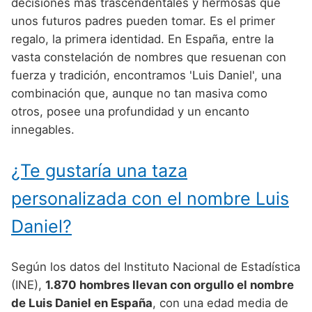
Nombres de Niño Alemanes
Buscar
decisiones más trascendentales y hermosas que
Nombres de niño que empiezan por E
unos futuros padres pueden tomar. Es el primer
Nombres de Niño Baleares
Nombres de Niño Egipcios
Nombres de Niño Americanos
regalo, la primera identidad. En España, entre la
Nombres de niño que empiezan por F
Nombres de Niño Canarios
Nombres de Niño Griegos
Nombres de Niño Arabes
vasta constelación de nombres que resuenan con
Nombres de niño que empiezan por G
fuerza y tradición, encontramos 'Luis Daniel', una
Nombres de Niño Cantabros
Nombres de Niño Mitologicos
Nombres de Niño Chinos
combinación que, aunque no tan masiva como
Nombres de niño que empiezan por H
Nombres de Niño Castellanos
Nombres de Niño Romanos
Nombres de Niño Franceses
otros, posee una profundidad y un encanto
Nombres de niño que empiezan por I
innegables.
Nombres de Niño Catalanes
Nombres de Niño Vikingos
Nombres de Niño Hispanoamericanos
Nombres de niño que empiezan por J
Nombres de Niño Extremeños
Nombres de Niño Ingleses
¿Te gustaría una taza
Nombres de niño que empiezan por K
Nombres de Niño Gallegos
Nombres de Niño Italianos
personalizada con el nombre Luis
Nombres de niño que empiezan por L
Nombres de Niño Madrileños
Nombres de Niño Japoneses
Daniel?
Nombres de niño que empiezan por M
Nombres de Niño Murcianos
Nombres de Niño Judíos
Nombres de niño que empiezan por N
Según los datos del Instituto Nacional de Estadística
Nombres de Niño Navarros
Nombres de Niño Marroquíes
(INE),
1.870 hombres llevan con orgullo el nombre
Nombres de niño que empiezan por O
Nombres de Niño Riojanos
Nombres de Niño Portugueses
de Luis Daniel en España
, con una edad media de