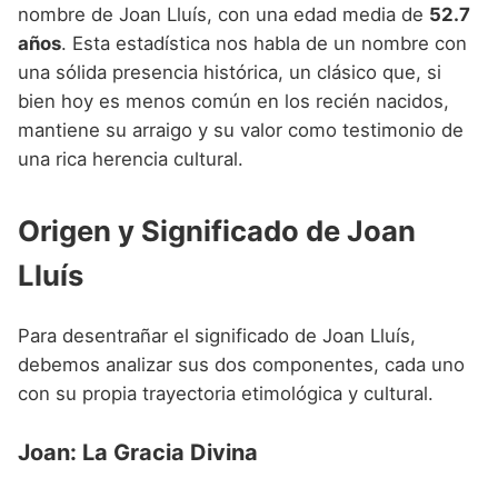
Nombres de niño que empiezan por P
nombre de Joan Lluís, con una edad media de
52.7
Nombres de Niño Valencianos
Nombres de Niño Rumanos
años
. Esta estadística nos habla de un nombre con
Nombres de niño que empiezan por Q
Nombres de Niño Vascos
Nombres de Niño Rusos
una sólida presencia histórica, un clásico que, si
Nombres de niño que empiezan por R
bien hoy es menos común en los recién nacidos,
Nombres de Niño Suecos
mantiene su arraigo y su valor como testimonio de
Nombres de niño que empiezan por S
una rica herencia cultural.
Nombres de niño que empiezan por T
Origen y Significado de Joan
Nombres de niño que empiezan por U
Lluís
Nombres de niño que empiezan por V
Nombres de niño que empiezan por W
Para desentrañar el significado de Joan Lluís,
Nombres de niño que empiezan por X
debemos analizar sus dos componentes, cada uno
con su propia trayectoria etimológica y cultural.
Nombres de niño que empiezan por Y
Nombres de niño que empiezan por Z
Joan: La Gracia Divina