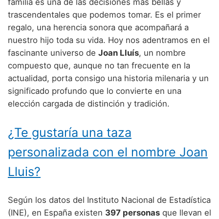
Nombres de Niño Alemanes
Buscar
familia es una de las decisiones más bellas y
Nombres de niño que empiezan por E
trascendentales que podemos tomar. Es el primer
Nombres de Niño Baleares
Nombres de Niño Egipcios
Nombres de Niño Americanos
regalo, una herencia sonora que acompañará a
Nombres de niño que empiezan por F
Nombres de Niño Canarios
Nombres de Niño Griegos
Nombres de Niño Arabes
nuestro hijo toda su vida. Hoy nos adentramos en el
Nombres de niño que empiezan por G
fascinante universo de
Joan Lluís
, un nombre
Nombres de Niño Cantabros
Nombres de Niño Mitologicos
Nombres de Niño Chinos
compuesto que, aunque no tan frecuente en la
Nombres de niño que empiezan por H
Nombres de Niño Castellanos
Nombres de Niño Romanos
Nombres de Niño Franceses
actualidad, porta consigo una historia milenaria y un
Nombres de niño que empiezan por I
significado profundo que lo convierte en una
Nombres de Niño Catalanes
Nombres de Niño Vikingos
Nombres de Niño Hispanoamericanos
elección cargada de distinción y tradición.
Nombres de niño que empiezan por J
Nombres de Niño Extremeños
Nombres de Niño Ingleses
Nombres de niño que empiezan por K
¿Te gustaría una taza
Nombres de Niño Gallegos
Nombres de Niño Italianos
Nombres de niño que empiezan por L
Nombres de Niño Madrileños
personalizada con el nombre Joan
Nombres de Niño Japoneses
Nombres de niño que empiezan por M
Nombres de Niño Murcianos
Lluis?
Nombres de Niño Judíos
Nombres de niño que empiezan por N
Nombres de Niño Navarros
Nombres de Niño Marroquíes
Según los datos del Instituto Nacional de Estadística
Nombres de niño que empiezan por O
Nombres de Niño Riojanos
Nombres de Niño Portugueses
(INE), en España existen
397 personas
que llevan el