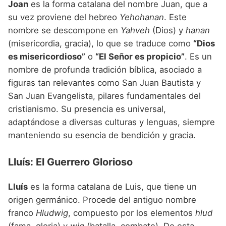
Joan
es la forma catalana del nombre Juan, que a
su vez proviene del hebreo
Yehohanan
. Este
nombre se descompone en
Yahveh
(Dios) y
hanan
(misericordia, gracia), lo que se traduce como
“Dios
es misericordioso”
o
“El Señor es propicio”
. Es un
nombre de profunda tradición bíblica, asociado a
figuras tan relevantes como San Juan Bautista y
San Juan Evangelista, pilares fundamentales del
cristianismo. Su presencia es universal,
adaptándose a diversas culturas y lenguas, siempre
manteniendo su esencia de bendición y gracia.
Lluís: El Guerrero Glorioso
Lluís
es la forma catalana de Luis, que tiene un
origen germánico. Procede del antiguo nombre
franco
Hludwig
, compuesto por los elementos
hlud
(fama, gloria) y
wig
(batalla, combate). De esta