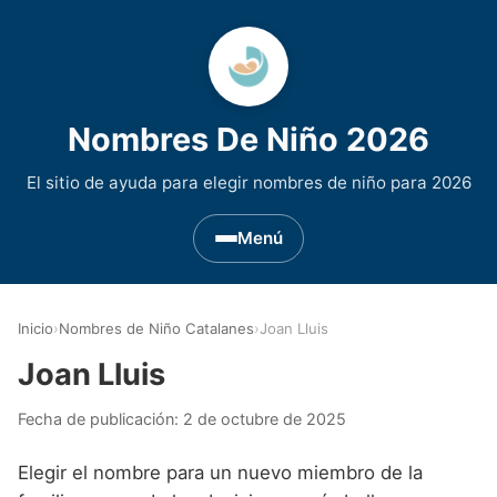
Nombres De Niño 2026
El sitio de ayuda para elegir nombres de niño para 2026
Menú
Nombres de Niño por Inicial
▾
Inicio
›
Nombres de Niño Catalanes
›
Joan Lluis
Nombres de niño que empiezan por A
Nombres de Regiones de España
▾
Joan Lluis
Nombres de niño que empiezan por B
Nombres de Niño Andaluces
Nombres de Niño Historicos
▾
Fecha de publicación:
2 de octubre de 2025
Nombres de niño que empiezan por C
Nombres de Niño Aragoneses
Nombres de niño de Origen Biblico
Nombres de Niño Extranjeros
▾
Elegir el nombre para un nuevo miembro de la
Nombres de niño que empiezan por D
Nombres de Niño Asturianos
Nombres de Niño Celtas