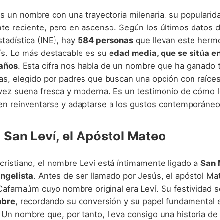
s un nombre con una trayectoria milenaria, su populari
te reciente, pero en ascenso. Según los últimos datos de
tadística (INE), hay
584 personas
que llevan este her
ís. Lo más destacable es su
edad media, que se sitúa e
 años
. Esta cifra nos habla de un nombre que ha ganado t
as, elegido por padres que buscan una opción con raíce
 vez suena fresca y moderna. Es un testimonio de cómo
en reinventarse y adaptarse a los gustos contemporáneo
: San Leví, el Apóstol Mateo
 cristiano, el nombre Levi está íntimamente ligado a
San 
ngelista
. Antes de ser llamado por Jesús, el apóstol Ma
Cafarnaúm cuyo nombre original era Leví. Su festividad s
mbre
, recordando su conversión y su papel fundamental e
 Un nombre que, por tanto, lleva consigo una historia de