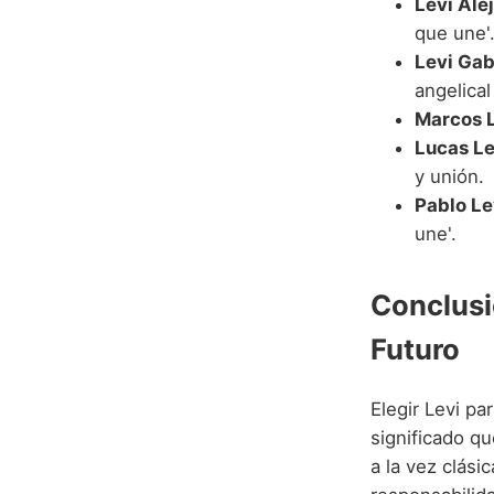
Levi Ale
que une'
Levi Gab
angelical
Marcos L
Lucas Le
y unión.
Pablo Le
une'.
Conclusi
Futuro
Elegir Levi pa
significado q
a la vez clás