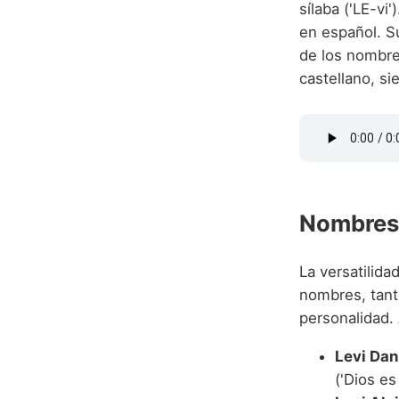
sílaba ('LE-vi'
en español. Su
de los nombres
castellano, si
Nombres
La versatilid
nombres, tant
personalidad.
Levi Dani
('Dios es