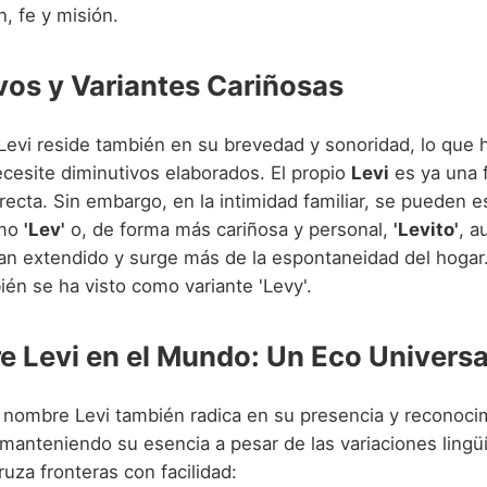
, fe y misión.
vos y Variantes Cariñosas
 Levi reside también en su brevedad y sonoridad, lo que 
esite diminutivos elaborados. El propio
Levi
es ya una 
recta. Sin embargo, en la intimidad familiar, se pueden 
omo
'Lev'
o, de forma más cariñosa y personal,
'Levito'
, a
tan extendido y surge más de la espontaneidad del hogar
ién se ha visto como variante 'Levy'.
e Levi en el Mundo: Un Eco Universa
l nombre Levi también radica en su presencia y reconocim
 manteniendo su esencia a pesar de las variaciones lingüí
uza fronteras con facilidad: