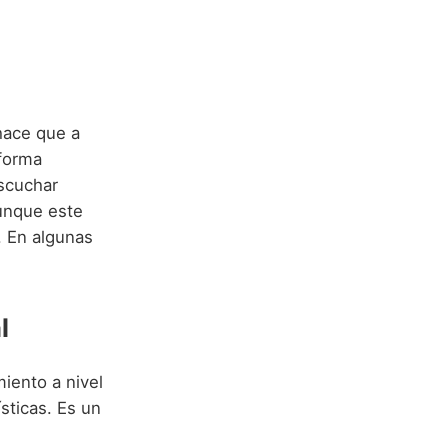
hace que a
forma
escuchar
unque este
. En algunas
l
iento a nivel
sticas. Es un