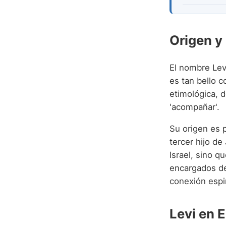
Origen y
El nombre Lev
es tan bello c
etimológica, d
'acompañar'.
Su origen es 
tercer hijo de
Israel, sino qu
encargados del
conexión espir
Levi en 