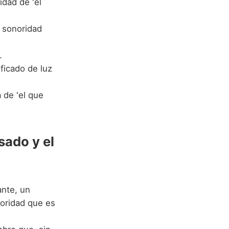
idad de 'el
a sonoridad
.
ficado de luz
 de 'el que
sado y el
ante, un
noridad que es