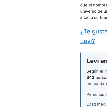
que el nombre
universo de u
intacta su fue
¿Te gusta
Levi?
Levi en
Según el
I
642
perso
un nombr
Personas 
Edad medi