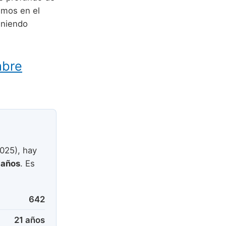
imos en el
eniendo
mbre
025), hay
 años
. Es
642
21 años