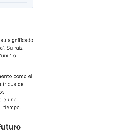
y su significado
'. Su raíz
unir' o
mento como el
e tribus de
los
mbre una
el tiempo.
Futuro