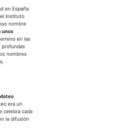
dad en España
l Instituto
moso nombre
n unos
erreno en las
s profundas
 los nombres
s.
Mateo
teo era un
e celebra cada
n la difusión