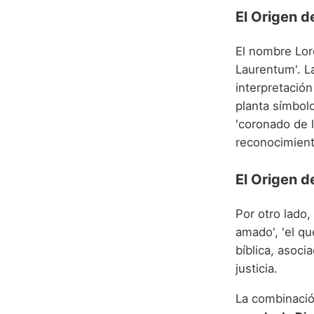
El Origen d
El nombre Lor
Laurentum'. La
interpretación
planta símbolo
'coronado de l
reconocimient
El Origen d
Por otro lado
amado', 'el qu
bíblica, asoci
justicia.
La combinació