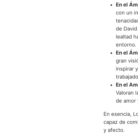
En el Ám
con un in
tenacidad
de David
lealtad 
entorno.
En el Ám
gran vis
inspirar 
trabajado
En el Amo
Valoran l
de amor 
En esencia, L
capaz de comb
y afecto.