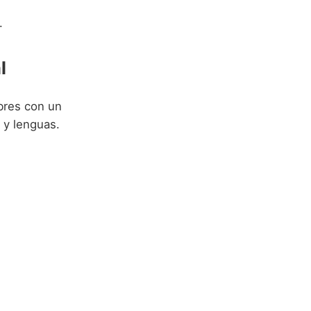
.
l
bres con un
 y lenguas.