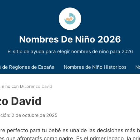
Nombres De Niño 2026
El sitio de ayuda para elegir nombres de niño para 2026
 de Regiones de España
Nombres de Niño Historicos
N
 niño con D
›
Lorenzo David
zo David
ación:
2 de octubre de 2025
bre perfecto para tu bebé es una de las decisiones más b
s que afrontarás como padre. Es el primer legado, la pri