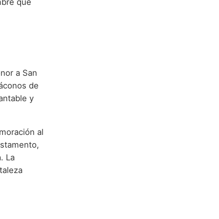
mbre que
onor a San
iáconos de
antable y
moración al
estamento,
. La
taleza