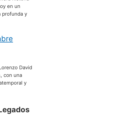
hoy en un
 profunda y
mbre
 Lorenzo David
s, con una
atemporal y
 Legados