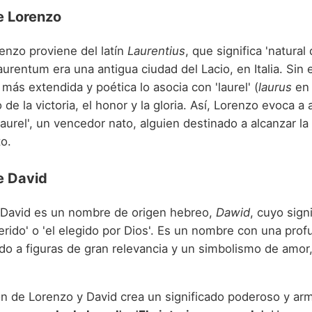
e Lorenzo
enzo proviene del latín
Laurentius
, que significa 'natural
urentum era una antigua ciudad del Lacio, en Italia. Sin
 más extendida y poética lo asocia con 'laurel' (
laurus
en l
 de la victoria, el honor y la gloria. Así, Lorenzo evoca a 
aurel', un vencedor nato, alguien destinado a alcanzar la g
o.
e David
, David es un nombre de origen hebreo,
Dawid
, cuyo signi
erido' o 'el elegido por Dios'. Es un nombre con una prof
ado a figuras de gran relevancia y un simbolismo de amor,
n de Lorenzo y David crea un significado poderoso y ar