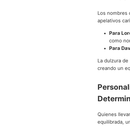
Los nombres c
apelativos ca
Para Lor
como nom
Para Dav
La dulzura de
creando un equi
Personal
Determi
Quienes lleva
equilibrada, 