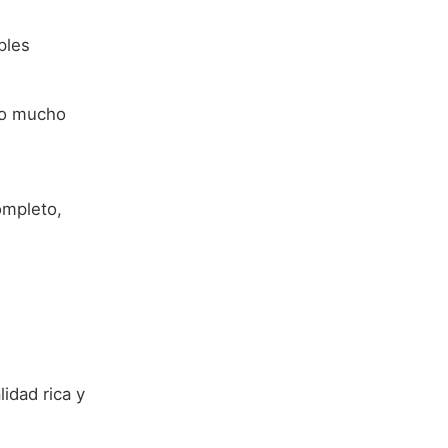
ples
do mucho
ompleto,
idad rica y