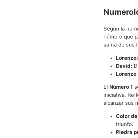
Numerolo
Según la numer
número que pue
suma de sus le
Lorenzo:
David:
D(
Lorenzo 
El
Número 1
se
iniciativa. Re
alcanzar sus 
Color de 
triunfo.
Piedra p