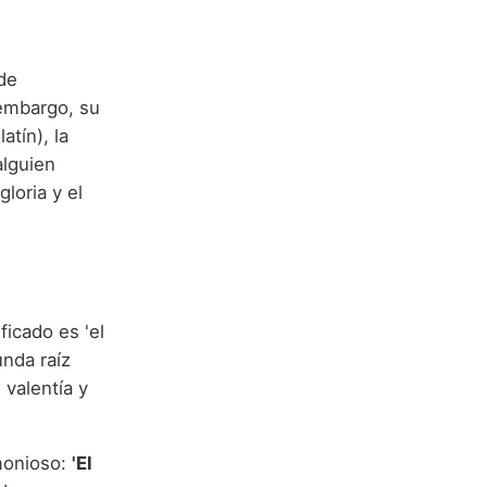
 de
 embargo, su
atín), la
alguien
loria y el
ficado es 'el
unda raíz
 valentía y
monioso:
'El