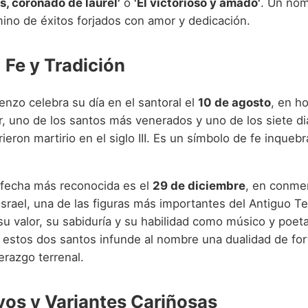
, coronado de laurel'
o
'El victorioso y amado'
. Un no
ino de éxitos forjados con amor y dedicación.
 Fe y Tradición
nzo celebra su día en el santoral el
10 de agosto
, en h
r, uno de los santos más venerados y uno de los siete d
eron martirio en el siglo III. Es un símbolo de fe inquebr
a fecha más reconocida es el
29 de diciembre
, en conme
Israel, una de las figuras más importantes del Antiguo T
u valor, su sabiduría y su habilidad como músico y poeta
 estos dos santos infunde al nombre una dualidad de for
derazgo terrenal.
vos y Variantes Cariñosas