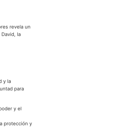
ores revela un
 David, la
 y la
luntad para
poder y el
la protección y