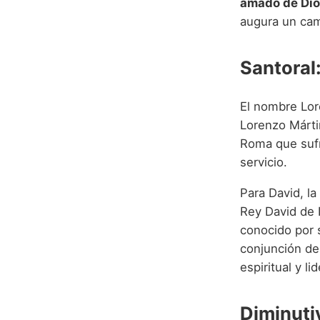
amado de Dios
augura un cam
Santoral:
El nombre Lore
Lorenzo Márti
Roma que sufri
servicio.
Para David, l
Rey David de 
conocido por s
conjunción de
espiritual y li
Diminuti