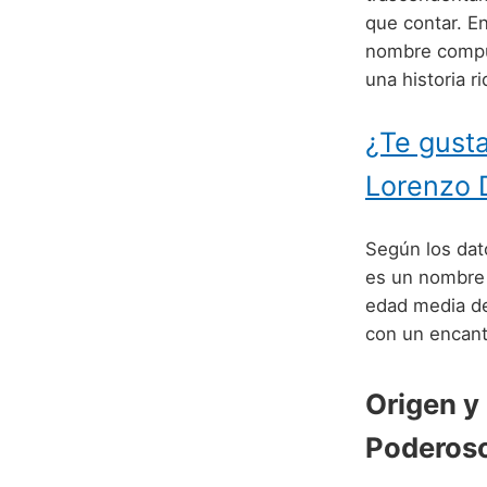
que contar. E
nombre compu
una historia r
¿Te gusta
Lorenzo 
Según los dato
es un nombre 
edad media de
con un encant
Origen y
Poderos