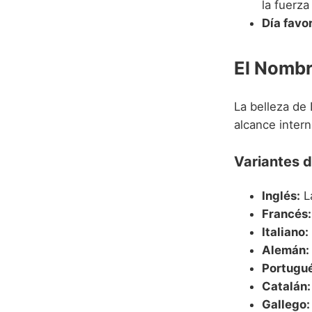
la fuerza
Día favo
El Nombr
La belleza de
alcance intern
Variantes d
Inglés:
L
Francés:
Italiano:
Alemán:
Portugué
Catalán:
Gallego: