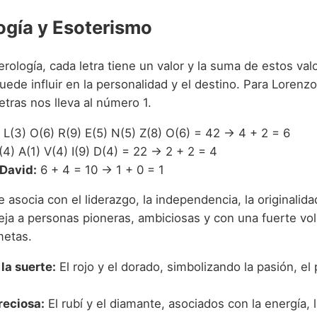
gía y Esoterismo
ología, cada letra tiene un valor y la suma de estos val
de influir en la personalidad y el destino. Para Lorenzo
tras nos lleva al número 1.
L(3) O(6) R(9) E(5) N(5) Z(8) O(6) = 42 → 4 + 2 = 6
4) A(1) V(4) I(9) D(4) = 22 → 2 + 2 = 4
David:
6 + 4 = 10 → 1 + 0 = 1
 asocia con el liderazgo, la independencia, la originalidad
fleja a personas pioneras, ambiciosas y con una fuerte vo
metas.
la suerte:
El rojo y el dorado, simbolizando la pasión, el 
reciosa:
El rubí y el diamante, asociados con la energía, 