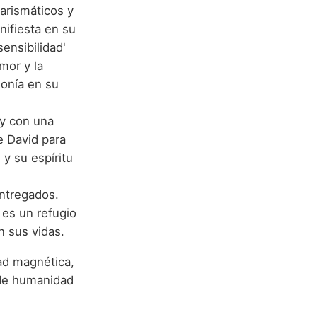
arismáticos y
nifiesta en su
ensibilidad'
mor y la
monía en su
 y con una
e David para
 y su espíritu
ntregados.
 es un refugio
n sus vidas.
ad magnética,
 de humanidad