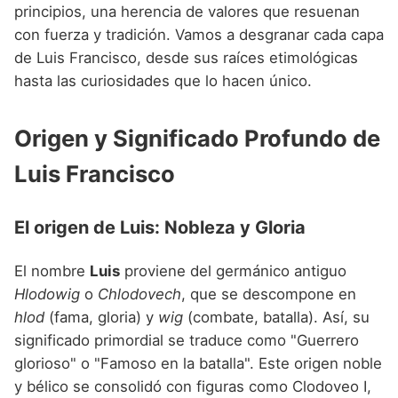
Nombres de niño que empiezan por P
principios, una herencia de valores que resuenan
Nombres de Niño Valencianos
Nombres de Niño Rumanos
con fuerza y tradición. Vamos a desgranar cada capa
Nombres de niño que empiezan por Q
Nombres de Niño Vascos
Nombres de Niño Rusos
de Luis Francisco, desde sus raíces etimológicas
Nombres de niño que empiezan por R
hasta las curiosidades que lo hacen único.
Nombres de Niño Suecos
Nombres de niño que empiezan por S
Origen y Significado Profundo de
Nombres de niño que empiezan por T
Luis Francisco
Nombres de niño que empiezan por U
Nombres de niño que empiezan por V
El origen de Luis: Nobleza y Gloria
Nombres de niño que empiezan por W
El nombre
Luis
proviene del germánico antiguo
Nombres de niño que empiezan por X
Hlodowig
o
Chlodovech
, que se descompone en
hlod
(fama, gloria) y
wig
(combate, batalla). Así, su
Nombres de niño que empiezan por Y
significado primordial se traduce como "Guerrero
Nombres de niño que empiezan por Z
glorioso" o "Famoso en la batalla". Este origen noble
y bélico se consolidó con figuras como Clodoveo I,