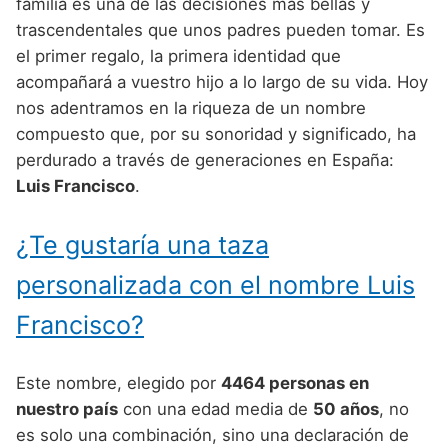
Nombres de Niño Alemanes
Buscar
familia es una de las decisiones más bellas y
Nombres de niño que empiezan por E
trascendentales que unos padres pueden tomar. Es
Nombres de Niño Baleares
Nombres de Niño Egipcios
Nombres de Niño Americanos
el primer regalo, la primera identidad que
Nombres de niño que empiezan por F
Nombres de Niño Canarios
Nombres de Niño Griegos
Nombres de Niño Arabes
acompañará a vuestro hijo a lo largo de su vida. Hoy
Nombres de niño que empiezan por G
nos adentramos en la riqueza de un nombre
Nombres de Niño Cantabros
Nombres de Niño Mitologicos
Nombres de Niño Chinos
compuesto que, por su sonoridad y significado, ha
Nombres de niño que empiezan por H
Nombres de Niño Castellanos
Nombres de Niño Romanos
Nombres de Niño Franceses
perdurado a través de generaciones en España:
Nombres de niño que empiezan por I
Luis Francisco
.
Nombres de Niño Catalanes
Nombres de Niño Vikingos
Nombres de Niño Hispanoamericanos
Nombres de niño que empiezan por J
Nombres de Niño Extremeños
Nombres de Niño Ingleses
¿Te gustaría una taza
Nombres de niño que empiezan por K
Nombres de Niño Gallegos
Nombres de Niño Italianos
personalizada con el nombre Luis
Nombres de niño que empiezan por L
Nombres de Niño Madrileños
Nombres de Niño Japoneses
Francisco?
Nombres de niño que empiezan por M
Nombres de Niño Murcianos
Nombres de Niño Judíos
Nombres de niño que empiezan por N
Este nombre, elegido por
4464 personas en
Nombres de Niño Navarros
Nombres de Niño Marroquíes
nuestro país
con una edad media de
50 años
, no
Nombres de niño que empiezan por O
Nombres de Niño Riojanos
Nombres de Niño Portugueses
es solo una combinación, sino una declaración de