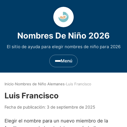
Nombres De Niño 2026
El sitio de ayuda para elegir nombres de niño para 2026
Menú
Nombres de Niño por Inicial
▾
Inicio
›
Nombres de Niño Alemanes
›
Luis Francisco
Nombres de niño que empiezan por A
Nombres de Regiones de España
▾
Luis Francisco
Nombres de niño que empiezan por B
Nombres de Niño Andaluces
Nombres de Niño Historicos
▾
Fecha de publicación:
3 de septiembre de 2025
Nombres de niño que empiezan por C
Nombres de Niño Aragoneses
Nombres de niño de Origen Biblico
Nombres de Niño Extranjeros
▾
Elegir el nombre para un nuevo miembro de la
Nombres de niño que empiezan por D
Nombres de Niño Asturianos
Nombres de Niño Celtas