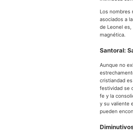
Los nombres r
asociados a la 
de Leonel es, 
magnética.
Santoral: 
Aunque no exis
estrechamente
cristiandad e
festividad se 
fe y la consol
y su valiente 
pueden encontr
Diminutivos