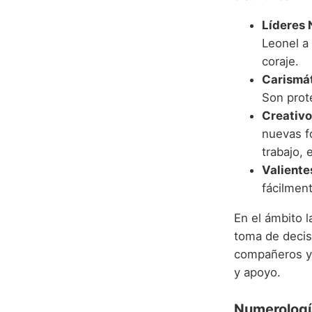
Líderes 
Leonel a
coraje.
Carismát
Son prot
Creativo
nuevas f
trabajo, 
Valientes
fácilmen
En el ámbito l
toma de decisi
compañeros y 
y apoyo.
Numerologí