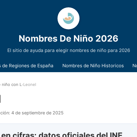
Nombres De Niño 2026
El sitio de ayuda para elegir nombres de niño para 2026
 de Regiones de España
Nombres de Niño Historicos
N
 niño con L
›
Leonel
l
ación:
4 de septiembre de 2025
en cifras: datos oficiales del INE