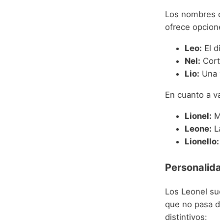
Los nombres c
ofrece opcion
Leo:
El d
Nel:
Cort
Lio:
Una 
En cuanto a v
Lionel:
Mu
Leone:
La
Lionello:
Personalida
Los Leonel su
que no pasa d
distintivos: