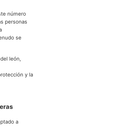
ste número
Las personas
a
menudo se
del león,
rotección y la
teras
aptado a