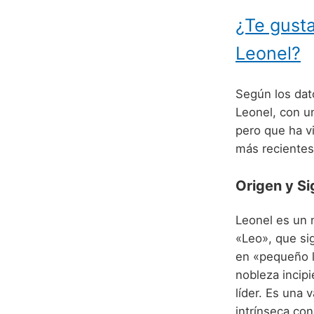
¿Te gusta
Leonel?
Según los dat
Leonel, con 
pero que ha v
más recientes 
Origen y Si
Leonel es un 
«Leo», que sig
en «pequeño l
nobleza incipi
líder. Es una
intrínseca con