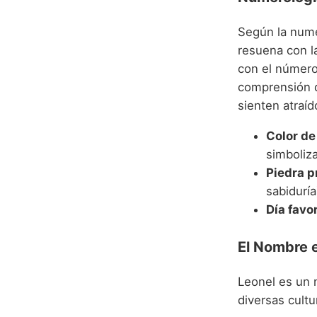
Según la nume
resuena con l
con el número
comprensión d
sienten atraí
Color de 
simboliza
Piedra p
sabiduría
Día favo
El Nombre e
Leonel es un 
diversas cultu