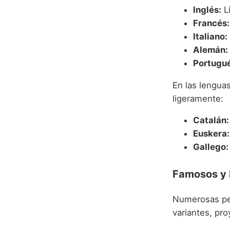
Inglés:
L
Francés:
Italiano:
Alemán:
Portugué
En las lengua
ligeramente:
Catalán:
Euskera:
Gallego:
Famosos y 
Numerosas per
variantes, pro