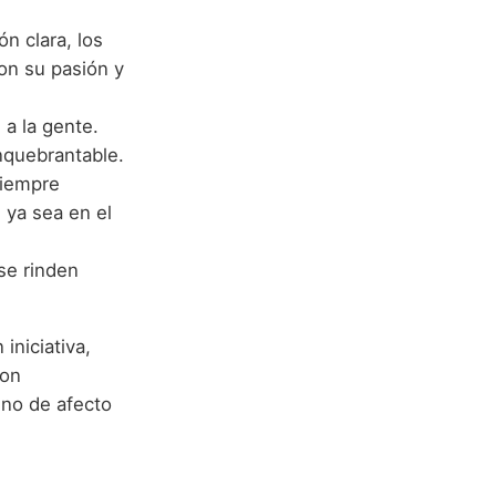
n clara, los
on su pasión y
a la gente.
nquebrantable.
siempre
 ya sea en el
se rinden
iniciativa,
son
eno de afecto