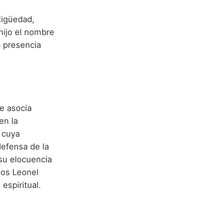
tigüedad,
 hijo el nombre
a presencia
e asocia
en la
, cuya
 defensa de la
 su elocuencia
dos Leonel
espiritual.