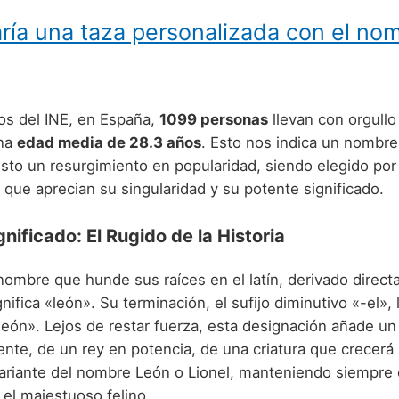
ría una taza personalizada con el no
os del INE, en España,
1099 personas
llevan con orgull
una
edad media de 28.3 años
. Esto nos indica un nombre 
isto un resurgimiento en popularidad, siendo elegido po
que aprecian su singularidad y su potente significado.
gnificado: El Rugido de la Historia
nombre que hunde sus raíces en el latín, derivado direc
nifica «león». Su terminación, el sufijo diminutivo «-el»,
eón». Lejos de restar fuerza, esta designación añade un
ente, de un rey en potencia, de una criatura que crecerá
 variante del nombre León o Lionel, manteniendo siempre
 el majestuoso felino.