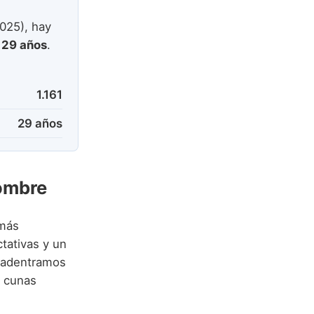
025), hay
e
29 años
.
1.161
29 años
Nombre
 más
tativas y un
 adentramos
s cunas