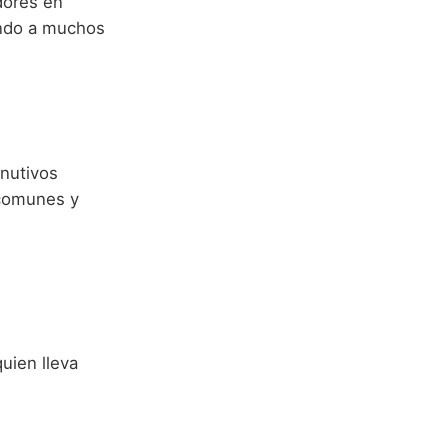
dores en
rando a muchos
nutivos
s comunes y
quien lleva