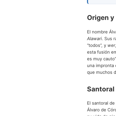
Origen y
El nombre Álv
Alawari
. Sus 
“todos”, y
wer
esta fusión e
es muy cauto”
una impronta d
que muchos de
Santoral
El santoral de
Álvaro de Cór