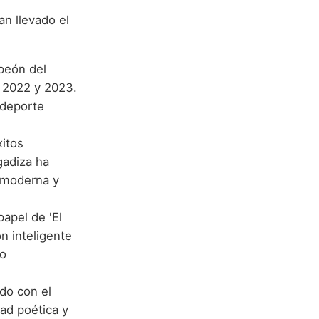
an llevado el
peón del
 2022 y 2023.
 deporte
itos
gadiza ha
 moderna y
apel de 'El
ón inteligente
vo
do con el
dad poética y