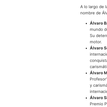
A lo largo de 
nombre de Álv
Álvaro B
mundo de
Su deter
motor.
Álvaro S
internaci
conquist
carismát
Álvaro M
Profesor'
y carism
internaci
Álvaro S
Premio Pr