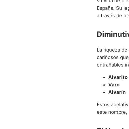
su vida de pie
España. Su leg
a través de lo
Diminuti
La riqueza de
cariñosos que 
entrañables i
Alvarito
Varo
Alvarín
Estos apelativ
este nombre, 