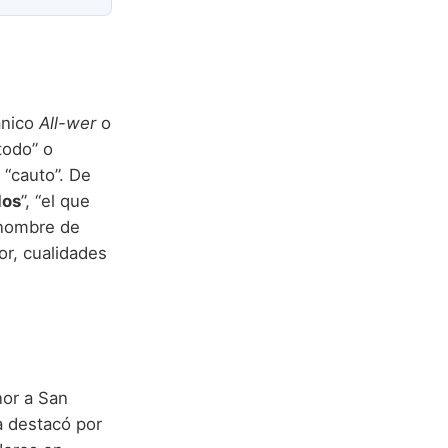
ánico
All-wer
o
“todo” o
 “cauto”. De
dos
”, “el que
 nombre de
or, cualidades
or a San
a destacó por