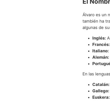
El Nombr
Álvaro es un 
también ha tr
algunas de su
Inglés:
A
Francés:
Italiano:
Alemán:
Portugué
En las lengua
Catalán:
Gallego:
Euskera: