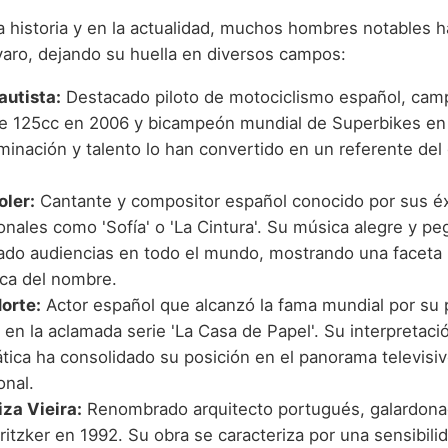
la historia y en la actualidad, muchos hombres notables h
aro, dejando su huella en diversos campos:
autista:
Destacado piloto de motociclismo español, cam
 125cc en 2006 y bicampeón mundial de Superbikes en
minación y talento lo han convertido en un referente del
oler:
Cantante y compositor español conocido por sus éx
onales como 'Sofía' o 'La Cintura'. Su música alegre y pe
ado audiencias en todo el mundo, mostrando una faceta
ica del nombre.
orte:
Actor español que alcanzó la fama mundial por su p
 en la aclamada serie 'La Casa de Papel'. Su interpretaci
ática ha consolidado su posición en el panorama televisi
onal.
iza Vieira:
Renombrado arquitecto portugués, galardona
itzker en 1992. Su obra se caracteriza por una sensibili