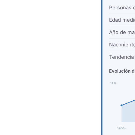
Personas 
Edad medi
Año de ma
Nacimient
Tendencia 
Evolución d
17‰
1980s