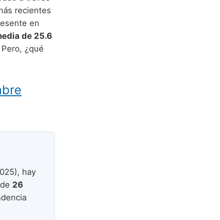
más recientes
resente en
edia de 25.6
. Pero, ¿qué
mbre
025), hay
 de
26
ndencia