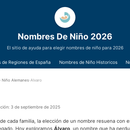
Nombres De Niño 2026
El sitio de ayuda para elegir nombres de niño para 2026
 de Regiones de España
Nombres de Niño Historicos
N
 Niño Alemanes
›
Alvaro
ación:
3 de septiembre de 2025
 de cada familia, la elección de un nombre resuena con 
legado. Hoy exploramos
Álvaro
, un nombre que ha perdu