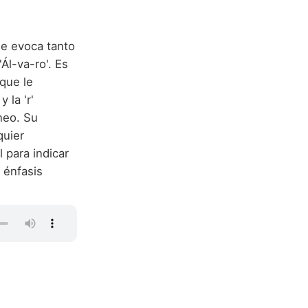
ue evoca tanto
Ál-va-ro'. Es
 que le
 la 'r'
neo. Su
quier
l para indicar
 énfasis