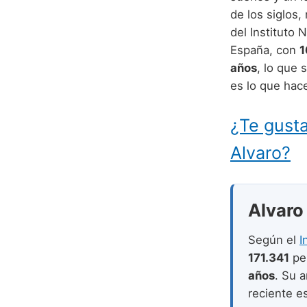
de los siglos
del Instituto 
España, con
1
años
, lo que 
es lo que hace
¿Te gusta
Alvaro?
Alvaro 
Según el
I
171.341
pe
años
. Su 
reciente e