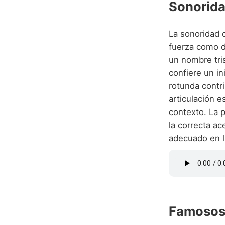
Sonorida
La sonoridad 
fuerza como du
un nombre tris
confiere un in
rotunda contr
articulación e
contexto. La p
la correcta a
adecuado en la
Famosos 