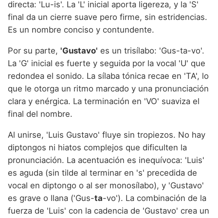
directa: 'Lu-is'. La 'L' inicial aporta ligereza, y la 'S'
final da un cierre suave pero firme, sin estridencias.
Es un nombre conciso y contundente.
Por su parte,
'Gustavo'
es un trisílabo: 'Gus-ta-vo'.
La 'G' inicial es fuerte y seguida por la vocal 'U' que
redondea el sonido. La sílaba tónica recae en 'TA', lo
que le otorga un ritmo marcado y una pronunciación
clara y enérgica. La terminación en 'VO' suaviza el
final del nombre.
Al unirse, 'Luis Gustavo' fluye sin tropiezos. No hay
diptongos ni hiatos complejos que dificulten la
pronunciación. La acentuación es inequívoca: 'Luis'
es aguda (sin tilde al terminar en 's' precedida de
vocal en diptongo o al ser monosílabo), y 'Gustavo'
es grave o llana ('Gus-
ta
-vo'). La combinación de la
fuerza de 'Luis' con la cadencia de 'Gustavo' crea un