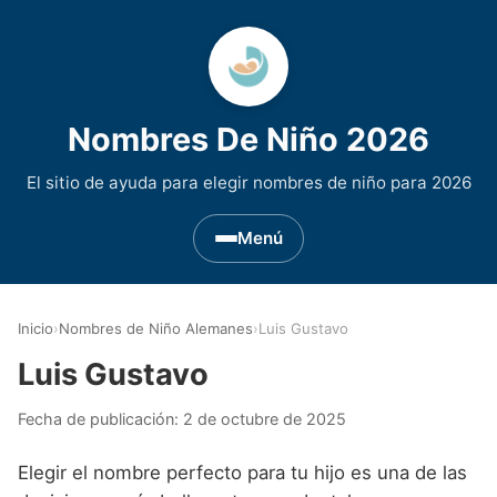
Nombres De Niño 2026
El sitio de ayuda para elegir nombres de niño para 2026
Menú
Nombres de Niño por Inicial
▾
Inicio
›
Nombres de Niño Alemanes
›
Luis Gustavo
Nombres de niño que empiezan por A
Nombres de Regiones de España
▾
Luis Gustavo
Nombres de niño que empiezan por B
Nombres de Niño Andaluces
Nombres de Niño Historicos
▾
Fecha de publicación:
2 de octubre de 2025
Nombres de niño que empiezan por C
Nombres de Niño Aragoneses
Nombres de niño de Origen Biblico
Nombres de Niño Extranjeros
▾
Elegir el nombre perfecto para tu hijo es una de las
Nombres de niño que empiezan por D
Nombres de Niño Asturianos
Nombres de Niño Celtas