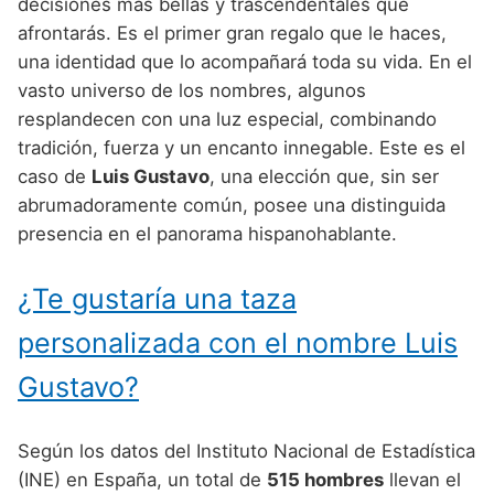
Nombres de Niño Alemanes
Buscar
decisiones más bellas y trascendentales que
Nombres de niño que empiezan por E
afrontarás. Es el primer gran regalo que le haces,
Nombres de Niño Baleares
Nombres de Niño Egipcios
Nombres de Niño Americanos
una identidad que lo acompañará toda su vida. En el
Nombres de niño que empiezan por F
Nombres de Niño Canarios
Nombres de Niño Griegos
Nombres de Niño Arabes
vasto universo de los nombres, algunos
Nombres de niño que empiezan por G
resplandecen con una luz especial, combinando
Nombres de Niño Cantabros
Nombres de Niño Mitologicos
Nombres de Niño Chinos
tradición, fuerza y un encanto innegable. Este es el
Nombres de niño que empiezan por H
Nombres de Niño Castellanos
Nombres de Niño Romanos
Nombres de Niño Franceses
caso de
Luis Gustavo
, una elección que, sin ser
Nombres de niño que empiezan por I
abrumadoramente común, posee una distinguida
Nombres de Niño Catalanes
Nombres de Niño Vikingos
Nombres de Niño Hispanoamericanos
presencia en el panorama hispanohablante.
Nombres de niño que empiezan por J
Nombres de Niño Extremeños
Nombres de Niño Ingleses
Nombres de niño que empiezan por K
¿Te gustaría una taza
Nombres de Niño Gallegos
Nombres de Niño Italianos
Nombres de niño que empiezan por L
Nombres de Niño Madrileños
personalizada con el nombre Luis
Nombres de Niño Japoneses
Nombres de niño que empiezan por M
Nombres de Niño Murcianos
Gustavo?
Nombres de Niño Judíos
Nombres de niño que empiezan por N
Nombres de Niño Navarros
Nombres de Niño Marroquíes
Según los datos del Instituto Nacional de Estadística
Nombres de niño que empiezan por O
Nombres de Niño Riojanos
Nombres de Niño Portugueses
(INE) en España, un total de
515 hombres
llevan el