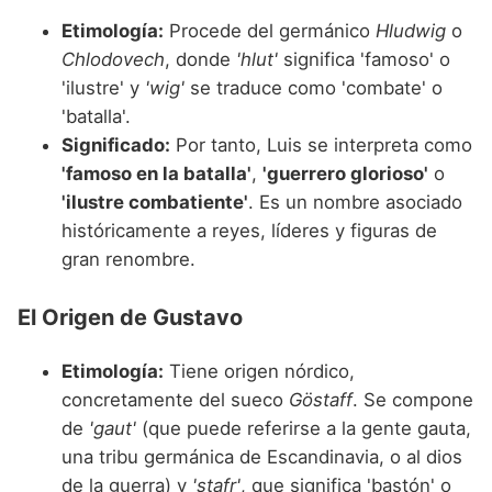
Etimología:
Procede del germánico
Hludwig
o
Chlodovech
, donde
'hlut'
significa 'famoso' o
'ilustre' y
'wig'
se traduce como 'combate' o
'batalla'.
Significado:
Por tanto, Luis se interpreta como
'famoso en la batalla'
,
'guerrero glorioso'
o
'ilustre combatiente'
. Es un nombre asociado
históricamente a reyes, líderes y figuras de
gran renombre.
El Origen de Gustavo
Etimología:
Tiene origen nórdico,
concretamente del sueco
Göstaff
. Se compone
de
'gaut'
(que puede referirse a la gente gauta,
una tribu germánica de Escandinavia, o al dios
de la guerra) y
'stafr'
, que significa 'bastón' o