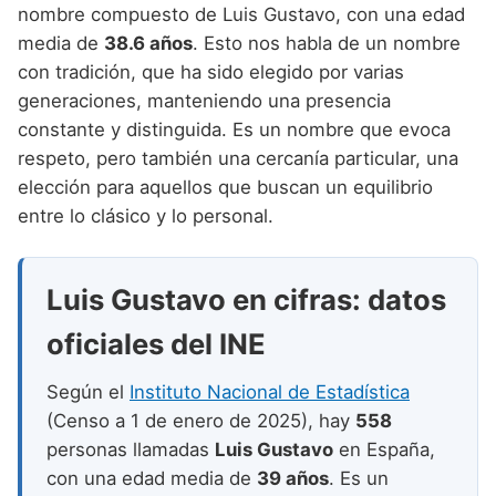
Nombres de niño que empiezan por P
nombre compuesto de Luis Gustavo, con una edad
Nombres de Niño Valencianos
Nombres de Niño Rumanos
media de
38.6 años
. Esto nos habla de un nombre
Nombres de niño que empiezan por Q
Nombres de Niño Vascos
Nombres de Niño Rusos
con tradición, que ha sido elegido por varias
Nombres de niño que empiezan por R
generaciones, manteniendo una presencia
Nombres de Niño Suecos
constante y distinguida. Es un nombre que evoca
Nombres de niño que empiezan por S
respeto, pero también una cercanía particular, una
Nombres de niño que empiezan por T
elección para aquellos que buscan un equilibrio
entre lo clásico y lo personal.
Nombres de niño que empiezan por U
Nombres de niño que empiezan por V
Luis Gustavo en cifras: datos
Nombres de niño que empiezan por W
oficiales del INE
Nombres de niño que empiezan por X
Según el
Instituto Nacional de Estadística
Nombres de niño que empiezan por Y
(Censo a 1 de enero de 2025), hay
558
Nombres de niño que empiezan por Z
personas llamadas
Luis Gustavo
en España,
con una edad media de
39 años
. Es un