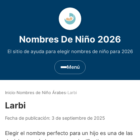
Nombres De Niño 2026
El sitio de ayuda para elegir nombres de niño para 2026
Menú
Nombres de Niño por Inicial
▾
Inicio
›
Nombres de Niño Árabes
›
Larbi
Nombres de niño que empiezan por A
Nombres de Regiones de España
▾
Larbi
Nombres de niño que empiezan por B
Nombres de Niño Andaluces
Nombres de Niño Historicos
▾
Fecha de publicación:
3 de septiembre de 2025
Nombres de niño que empiezan por C
Nombres de Niño Aragoneses
Nombres de niño de Origen Biblico
Nombres de Niño Extranjeros
▾
Elegir el nombre perfecto para un hijo es una de las
Nombres de niño que empiezan por D
Nombres de Niño Asturianos
Nombres de Niño Celtas