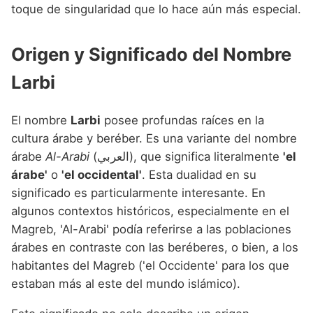
Nombres de niño que empiezan por P
toque de singularidad que lo hace aún más especial.
Nombres de Niño Valencianos
Nombres de Niño Rumanos
Nombres de niño que empiezan por Q
Nombres de Niño Vascos
Nombres de Niño Rusos
Origen y Significado del Nombre
Nombres de niño que empiezan por R
Nombres de Niño Suecos
Larbi
Nombres de niño que empiezan por S
Nombres de niño que empiezan por T
El nombre
Larbi
posee profundas raíces en la
cultura árabe y beréber. Es una variante del nombre
Nombres de niño que empiezan por U
árabe
Al-Arabi
(العربي), que significa literalmente
'el
Nombres de niño que empiezan por V
árabe'
o
'el occidental'
. Esta dualidad en su
significado es particularmente interesante. En
Nombres de niño que empiezan por W
algunos contextos históricos, especialmente en el
Nombres de niño que empiezan por X
Magreb, 'Al-Arabi' podía referirse a las poblaciones
árabes en contraste con las beréberes, o bien, a los
Nombres de niño que empiezan por Y
habitantes del Magreb ('el Occidente' para los que
Nombres de niño que empiezan por Z
estaban más al este del mundo islámico).