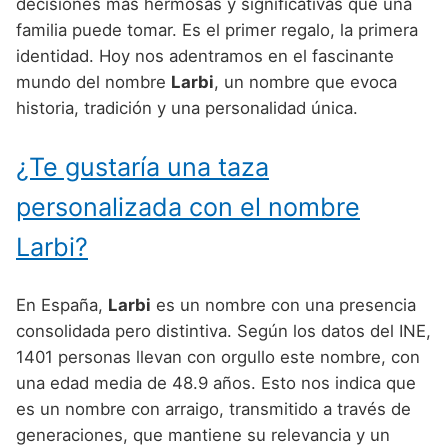
Nombres de Niño Alemanes
Buscar
decisiones más hermosas y significativas que una
Nombres de niño que empiezan por E
familia puede tomar. Es el primer regalo, la primera
Nombres de Niño Baleares
Nombres de Niño Egipcios
Nombres de Niño Americanos
identidad. Hoy nos adentramos en el fascinante
Nombres de niño que empiezan por F
Nombres de Niño Canarios
Nombres de Niño Griegos
Nombres de Niño Arabes
mundo del nombre
Larbi
, un nombre que evoca
Nombres de niño que empiezan por G
historia, tradición y una personalidad única.
Nombres de Niño Cantabros
Nombres de Niño Mitologicos
Nombres de Niño Chinos
Nombres de niño que empiezan por H
Nombres de Niño Castellanos
Nombres de Niño Romanos
Nombres de Niño Franceses
¿Te gustaría una taza
Nombres de niño que empiezan por I
Nombres de Niño Catalanes
Nombres de Niño Vikingos
Nombres de Niño Hispanoamericanos
personalizada con el nombre
Nombres de niño que empiezan por J
Nombres de Niño Extremeños
Nombres de Niño Ingleses
Larbi?
Nombres de niño que empiezan por K
Nombres de Niño Gallegos
Nombres de Niño Italianos
Nombres de niño que empiezan por L
En España,
Larbi
es un nombre con una presencia
Nombres de Niño Madrileños
Nombres de Niño Japoneses
consolidada pero distintiva. Según los datos del INE,
Nombres de niño que empiezan por M
Nombres de Niño Murcianos
Nombres de Niño Judíos
1401 personas llevan con orgullo este nombre, con
Nombres de niño que empiezan por N
una edad media de 48.9 años. Esto nos indica que
Nombres de Niño Navarros
Nombres de Niño Marroquíes
es un nombre con arraigo, transmitido a través de
Nombres de niño que empiezan por O
Nombres de Niño Riojanos
Nombres de Niño Portugueses
generaciones, que mantiene su relevancia y un