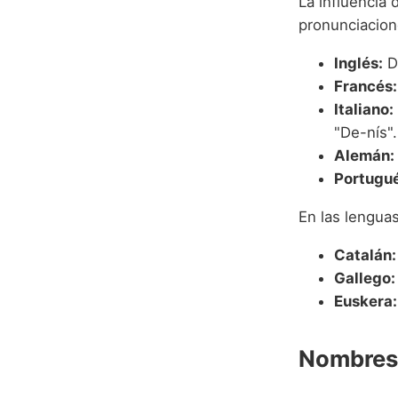
La influencia
pronunciacion
Inglés:
De
Francés:
Italiano:
"De-nís".
Alemán:
Portugué
En las lengua
Catalán:
Gallego:
Euskera:
Nombres