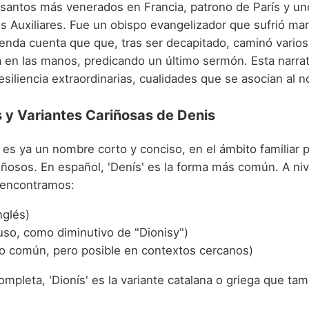
 santos más venerados en Francia, patrono de París y un
 Auxiliares. Fue un obispo evangelizador que sufrió mart
leyenda cuenta que que, tras ser decapitado, caminó vario
 en las manos, predicando un último sermón. Esta narrat
esiliencia extraordinarias, cualidades que se asocian al 
 y Variantes Cariñosas de Denis
es ya un nombre corto y conciso, en el ámbito familiar 
iñosos. En español, 'Denís' es la forma más común. A niv
, encontramos:
nglés)
uso, como diminutivo de "Dionisy")
co común, pero posible en contextos cercanos)
mpleta, 'Dionís' es la variante catalana o griega que tamb