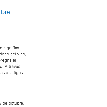
mbre
e significa
riego del vino,
pregna el
d. A través
as a la figura
 9 de octubre.