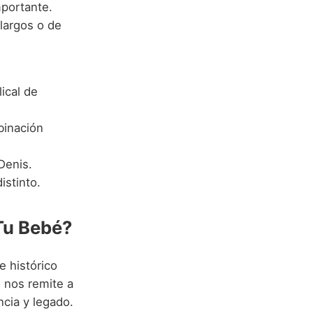
portante.
largos o de
ical de
binación
Denis.
istinto.
 Tu Bebé?
e histórico
o nos remite a
ncia y legado.