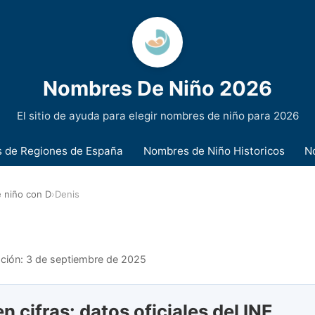
Nombres De Niño 2026
El sitio de ayuda para elegir nombres de niño para 2026
 de Regiones de España
Nombres de Niño Historicos
N
 niño con D
›
Denis
ación:
3 de septiembre de 2025
n cifras: datos oficiales del INE