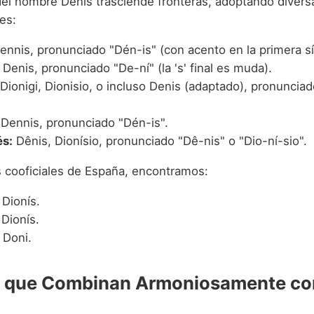
 del nombre Denis trasciende fronteras, adoptando divers
es:
nnis, pronunciado "Dén-is" (con acento en la primera sí
Denis, pronunciado "De-ní" (la 's' final es muda).
Dionigi, Dionisio, o incluso Denis (adaptado), pronunciad
Dennis, pronunciado "Dén-is".
s:
Dênis, Dionísio, pronunciado "Dê-nis" o "Dio-ní-sio".
s cooficiales de España, encontramos:
Dionís.
Dionís.
Doni.
 que Combinan Armoniosamente co