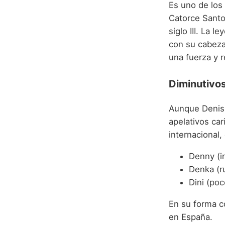
Es uno de los
Catorce Santos
siglo III. La 
con su cabeza
una fuerza y r
Diminutivos
Aunque Denis 
apelativos car
internacional
Denny (i
Denka (r
Dini (po
En su forma co
en España.