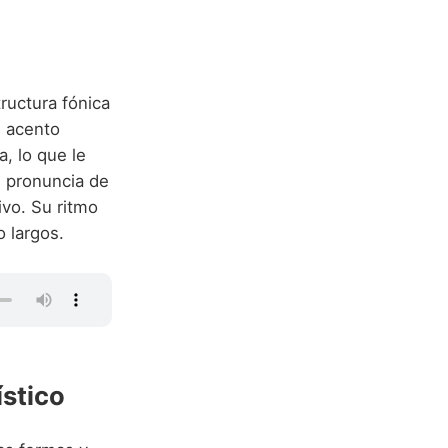
ructura fónica
l acento
a, lo que le
e pronuncia de
ivo. Su ritmo
o largos.
ístico