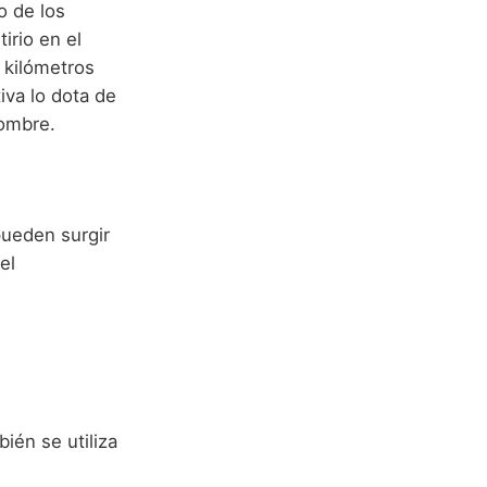
o de los
irio en el
s kilómetros
iva lo dota de
nombre.
pueden surgir
el
ién se utiliza