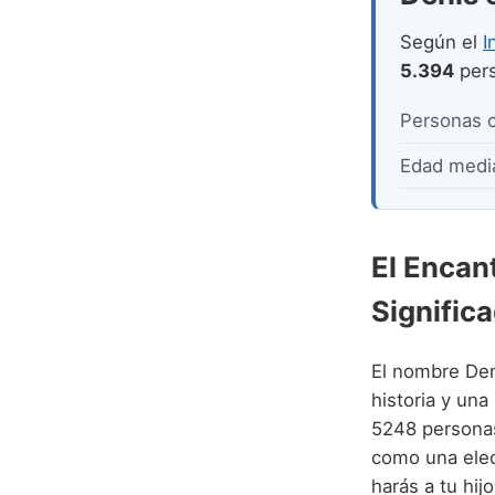
Según el
I
5.394
pers
Personas 
Edad medi
El Encan
Signific
El nombre Den
historia y un
5248 personas
como una elecc
harás a tu hij