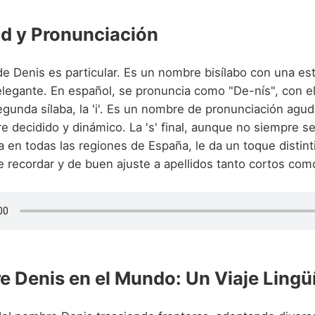
d y Pronunciación
e Denis es particular. Es un nombre bisílabo con una est
 elegante. En español, se pronuncia como "De-nís", con e
egunda sílaba, la 'i'. Es un nombre de pronunciación agud
re decidido y dinámico. La 's' final, aunque no siempre s
 en todas las regiones de España, le da un toque distint
 de recordar y de buen ajuste a apellidos tanto cortos com
e Denis en el Mundo: Un Viaje Lingü