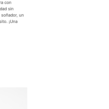
ra con
dad sin
n soñador, un
sito. ¡Una