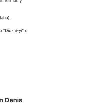
as formas y
laba).
o "Dio-ní-yi" o
n Denis