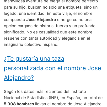
Nombres de Niño Alemanes
Buscar
maravillosa aventura de elegir el nombre perfecto
Nombres de niño que empiezan por E
para su hijo, buscan no solo una etiqueta, sino un
Nombres de Niño Baleares
Nombres de Niño Egipcios
Nombres de Niño Americanos
legado, una identidad. En este viaje, el nombre
Nombres de niño que empiezan por F
Nombres de Niño Canarios
Nombres de Niño Griegos
Nombres de Niño Arabes
compuesto
Jose Alejandro
emerge como una
Nombres de niño que empiezan por G
opción cargada de historia, fuerza y un profundo
Nombres de Niño Cantabros
Nombres de Niño Mitologicos
Nombres de Niño Chinos
significado. No es casualidad que este nombre
Nombres de niño que empiezan por H
Nombres de Niño Castellanos
Nombres de Niño Romanos
Nombres de Niño Franceses
resuene con tanta autoridad y elegancia en el
Nombres de niño que empiezan por I
imaginario colectivo hispano.
Nombres de Niño Catalanes
Nombres de Niño Vikingos
Nombres de Niño Hispanoamericanos
Nombres de niño que empiezan por J
Nombres de Niño Extremeños
Nombres de Niño Ingleses
¿Te gustaría una taza
Nombres de niño que empiezan por K
Nombres de Niño Gallegos
Nombres de Niño Italianos
personalizada con el nombre Jose
Nombres de niño que empiezan por L
Nombres de Niño Madrileños
Nombres de Niño Japoneses
Alejandro?
Nombres de niño que empiezan por M
Nombres de Niño Murcianos
Nombres de Niño Judíos
Nombres de niño que empiezan por N
Según los datos más recientes del Instituto
Nombres de Niño Navarros
Nombres de Niño Marroquíes
Nacional de Estadística (INE), en España, un total de
Nombres de niño que empiezan por O
Nombres de Niño Riojanos
Nombres de Niño Portugueses
5.008 hombres
llevan el nombre de Jose Alejandro,