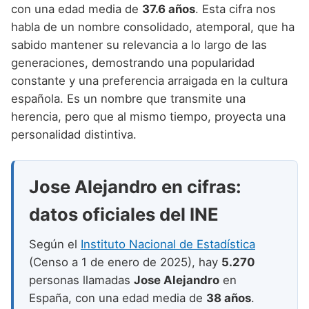
Nombres de niño que empiezan por P
con una edad media de
37.6 años
. Esta cifra nos
Nombres de Niño Valencianos
Nombres de Niño Rumanos
habla de un nombre consolidado, atemporal, que ha
Nombres de niño que empiezan por Q
Nombres de Niño Vascos
Nombres de Niño Rusos
sabido mantener su relevancia a lo largo de las
Nombres de niño que empiezan por R
generaciones, demostrando una popularidad
Nombres de Niño Suecos
constante y una preferencia arraigada en la cultura
Nombres de niño que empiezan por S
española. Es un nombre que transmite una
Nombres de niño que empiezan por T
herencia, pero que al mismo tiempo, proyecta una
personalidad distintiva.
Nombres de niño que empiezan por U
Nombres de niño que empiezan por V
Jose Alejandro en cifras:
Nombres de niño que empiezan por W
datos oficiales del INE
Nombres de niño que empiezan por X
Según el
Instituto Nacional de Estadística
Nombres de niño que empiezan por Y
(Censo a 1 de enero de 2025), hay
5.270
Nombres de niño que empiezan por Z
personas llamadas
Jose Alejandro
en
España, con una edad media de
38 años
.