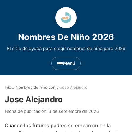
Nombres De Niño 2026
El sitio de ayuda para elegir nombres de niño para 2026
Menú
Nombres de Niño por Inicial
▾
Inicio
›
Nombres de niño con J
›
Jose Alejandro
Nombres de niño que empiezan por A
Nombres de Regiones de España
▾
Jose Alejandro
Nombres de niño que empiezan por B
Nombres de Niño Andaluces
Nombres de Niño Historicos
▾
Fecha de publicación:
3 de septiembre de 2025
Nombres de niño que empiezan por C
Nombres de Niño Aragoneses
Nombres de niño de Origen Biblico
Nombres de Niño Extranjeros
▾
Cuando los futuros padres se embarcan en la
Nombres de niño que empiezan por D
Nombres de Niño Asturianos
Nombres de Niño Celtas