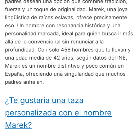
Nombres de Niño Alemanes
Buscar
padres desean una opción que combine tradición,
Nombres de niño que empiezan por E
fuerza y un toque de originalidad. Marek, una joya
Nombres de Niño Baleares
Nombres de Niño Egipcios
Nombres de Niño Americanos
lingüística de raíces eslavas, ofrece precisamente
Nombres de niño que empiezan por F
Nombres de Niño Canarios
Nombres de Niño Griegos
Nombres de Niño Arabes
eso. Un nombre con resonancia histórica y una
Nombres de niño que empiezan por G
personalidad marcada, ideal para quien busca ir más
Nombres de Niño Cantabros
Nombres de Niño Mitologicos
Nombres de Niño Chinos
allá de lo convencional sin renunciar a la
Nombres de niño que empiezan por H
Nombres de Niño Castellanos
Nombres de Niño Romanos
Nombres de Niño Franceses
profundidad. Con solo 456 hombres que lo llevan y
Nombres de niño que empiezan por I
una edad media de 42 años, según datos del INE,
Nombres de Niño Catalanes
Nombres de Niño Vikingos
Nombres de Niño Hispanoamericanos
Marek es un nombre distintivo y poco común en
Nombres de niño que empiezan por J
Nombres de Niño Extremeños
Nombres de Niño Ingleses
España, ofreciendo una singularidad que muchos
Nombres de niño que empiezan por K
padres anhelan.
Nombres de Niño Gallegos
Nombres de Niño Italianos
Nombres de niño que empiezan por L
Nombres de Niño Madrileños
Nombres de Niño Japoneses
¿Te gustaría una taza
Nombres de niño que empiezan por M
Nombres de Niño Murcianos
Nombres de Niño Judíos
personalizada con el nombre
Nombres de niño que empiezan por N
Nombres de Niño Navarros
Nombres de Niño Marroquíes
Marek?
Nombres de niño que empiezan por O
Nombres de Niño Riojanos
Nombres de Niño Portugueses