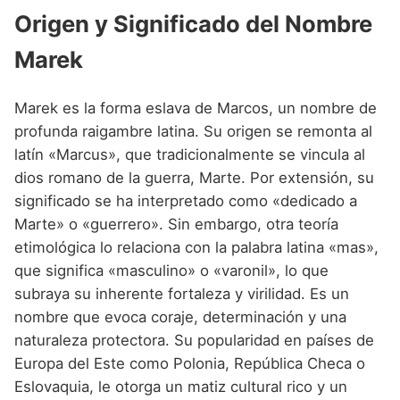
Nombres de niño que empiezan por P
Nombres de Niño Valencianos
Origen y Significado del Nombre
Nombres de Niño Rumanos
Nombres de niño que empiezan por Q
Nombres de Niño Vascos
Nombres de Niño Rusos
Marek
Nombres de niño que empiezan por R
Nombres de Niño Suecos
Marek es la forma eslava de Marcos, un nombre de
Nombres de niño que empiezan por S
profunda raigambre latina. Su origen se remonta al
Nombres de niño que empiezan por T
latín «Marcus», que tradicionalmente se vincula al
dios romano de la guerra, Marte. Por extensión, su
Nombres de niño que empiezan por U
significado se ha interpretado como «dedicado a
Nombres de niño que empiezan por V
Marte» o «guerrero». Sin embargo, otra teoría
etimológica lo relaciona con la palabra latina «mas»,
Nombres de niño que empiezan por W
que significa «masculino» o «varonil», lo que
Nombres de niño que empiezan por X
subraya su inherente fortaleza y virilidad. Es un
nombre que evoca coraje, determinación y una
Nombres de niño que empiezan por Y
naturaleza protectora. Su popularidad en países de
Nombres de niño que empiezan por Z
Europa del Este como Polonia, República Checa o
Eslovaquia, le otorga un matiz cultural rico y un