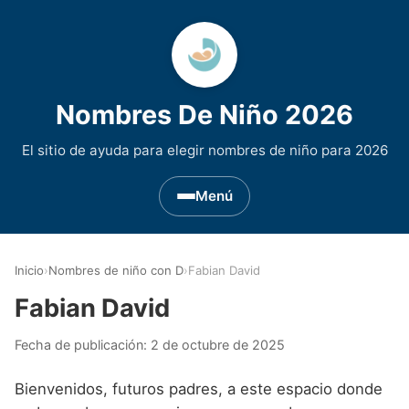
Nombres De Niño 2026
El sitio de ayuda para elegir nombres de niño para 2026
Menú
Nombres de Niño por Inicial
▾
Inicio
›
Nombres de niño con D
›
Fabian David
Nombres de niño que empiezan por A
Nombres de Regiones de España
▾
Fabian David
Nombres de niño que empiezan por B
Nombres de Niño Andaluces
Nombres de Niño Historicos
▾
Fecha de publicación:
2 de octubre de 2025
Nombres de niño que empiezan por C
Nombres de Niño Aragoneses
Nombres de niño de Origen Biblico
Nombres de Niño Extranjeros
▾
Bienvenidos, futuros padres, a este espacio donde
Nombres de niño que empiezan por D
Nombres de Niño Asturianos
Nombres de Niño Celtas