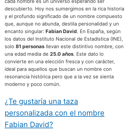
Nombres de Niño Alemanes
Buscar
cada nombre es un universo esperando ser
Nombres de niño que empiezan por E
descubierto. Hoy nos sumergimos en la rica historia
Nombres de Niño Baleares
Nombres de Niño Egipcios
Nombres de Niño Americanos
y el profundo significado de un nombre compuesto
Nombres de niño que empiezan por F
Nombres de Niño Canarios
Nombres de Niño Griegos
Nombres de Niño Arabes
que, aunque no abunda, destila personalidad y un
Nombres de niño que empiezan por G
encanto singular:
Fabian David
. En España, según
Nombres de Niño Cantabros
Nombres de Niño Mitologicos
Nombres de Niño Chinos
los datos del Instituto Nacional de Estadística (INE),
Nombres de niño que empiezan por H
Nombres de Niño Castellanos
Nombres de Niño Romanos
Nombres de Niño Franceses
solo
81 personas
llevan este distintivo nombre, con
Nombres de niño que empiezan por I
una edad media de
25.0 años
. Este dato lo
Nombres de Niño Catalanes
Nombres de Niño Vikingos
Nombres de Niño Hispanoamericanos
convierte en una elección fresca y con carácter,
Nombres de niño que empiezan por J
Nombres de Niño Extremeños
Nombres de Niño Ingleses
ideal para aquellos que buscan un nombre con
Nombres de niño que empiezan por K
resonancia histórica pero que a la vez se sienta
Nombres de Niño Gallegos
Nombres de Niño Italianos
moderno y poco común.
Nombres de niño que empiezan por L
Nombres de Niño Madrileños
Nombres de Niño Japoneses
Nombres de niño que empiezan por M
¿Te gustaría una taza
Nombres de Niño Murcianos
Nombres de Niño Judíos
Nombres de niño que empiezan por N
Nombres de Niño Navarros
personalizada con el nombre
Nombres de Niño Marroquíes
Nombres de niño que empiezan por O
Nombres de Niño Riojanos
Fabian David?
Nombres de Niño Portugueses