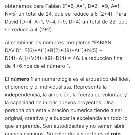
obtenemos para Fabian (F=6, A=1, B=2, I=9, A=1,
N=5) un total de 24, que se reduce a 6 (2+4). Para
David (D=4, A=1, V=4, I=9, D=4) un total de 22, que
se reduce a 4 (2+2).
Al combinar los nombres completos "FABIAN
DAVID": F(6)+A(1)+B(2)+I(9)+A(1)+N(5) +
D(4)+A(1)+V(4)+I(9)+D(4) = 46. La reducción final
de 4+6 nos da el número 1.
El
número 1
en numerología es el arquetipo del líder,
el pionero y el individualista. Representa la
independencia, la ambición, la fuerza de voluntad y
la capacidad de iniciar nuevos proyectos. Una
persona con esta vibración numérica tiende a ser
original, creativa y a buscar la excelencia en todo lo
que emprende. Son autodidactas y no temen abrir
nuevos caminos. Su color de la suerte es el
rojo
,