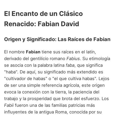
Nombres de niño que empiezan por P
Nombres de Niño Valencianos
Nombres de Niño Rumanos
El Encanto de un Clásico
Nombres de niño que empiezan por Q
Nombres de Niño Vascos
Nombres de Niño Rusos
Renacido: Fabian David
Nombres de niño que empiezan por R
Nombres de Niño Suecos
Nombres de niño que empiezan por S
Origen y Significado: Las Raíces de Fabian
Nombres de niño que empiezan por T
El nombre
Fabian
tiene sus raíces en el latín,
Nombres de niño que empiezan por U
derivado del gentilicio romano
Fabius
. Su etimología
Nombres de niño que empiezan por V
se asocia con la palabra latina
faba
, que significa
"haba". De aquí, su significado más extendido es
Nombres de niño que empiezan por W
"cultivador de habas" o "el que cultiva habas". Lejos
Nombres de niño que empiezan por X
de ser una simple referencia agrícola, este origen
evoca la conexión con la tierra, la paciencia del
Nombres de niño que empiezan por Y
trabajo y la prosperidad que brota del esfuerzo. Los
Nombres de niño que empiezan por Z
Fabii
fueron una de las familias patricias más
influyentes de la antigua Roma, conocida por su