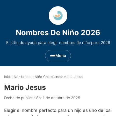
Nombres De Niño 2026
El sitio de ayuda para elegir nombres de niño para 2026
Menú
Nombres de Niño por Inicial
▾
Inicio
›
Nombres de Niño Castellanos
›
Mario Jesus
Nombres de niño que empiezan por A
Nombres de Regiones de España
▾
Mario Jesus
Nombres de niño que empiezan por B
Nombres de Niño Andaluces
Nombres de Niño Historicos
▾
Fecha de publicación:
1 de octubre de 2025
Nombres de niño que empiezan por C
Nombres de Niño Aragoneses
Nombres de niño de Origen Biblico
Nombres de Niño Extranjeros
▾
Elegir el nombre perfecto para un hijo es uno de los
Nombres de niño que empiezan por D
Nombres de Niño Asturianos
Nombres de Niño Celtas