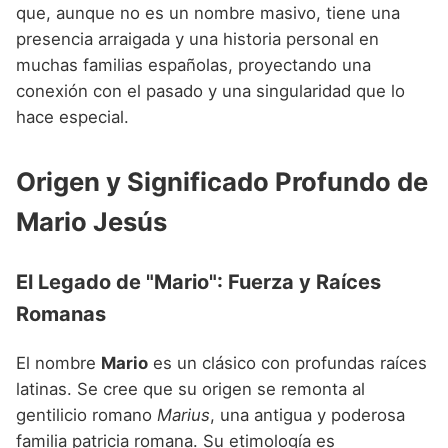
Nombres de niño que empiezan por P
que, aunque no es un nombre masivo, tiene una
Nombres de Niño Valencianos
Nombres de Niño Rumanos
presencia arraigada y una historia personal en
Nombres de niño que empiezan por Q
Nombres de Niño Vascos
Nombres de Niño Rusos
muchas familias españolas, proyectando una
Nombres de niño que empiezan por R
conexión con el pasado y una singularidad que lo
Nombres de Niño Suecos
hace especial.
Nombres de niño que empiezan por S
Nombres de niño que empiezan por T
Origen y Significado Profundo de
Nombres de niño que empiezan por U
Mario Jesús
Nombres de niño que empiezan por V
El Legado de "Mario": Fuerza y Raíces
Nombres de niño que empiezan por W
Romanas
Nombres de niño que empiezan por X
Nombres de niño que empiezan por Y
El nombre
Mario
es un clásico con profundas raíces
latinas. Se cree que su origen se remonta al
Nombres de niño que empiezan por Z
gentilicio romano
Marius
, una antigua y poderosa
familia patricia romana. Su etimología es