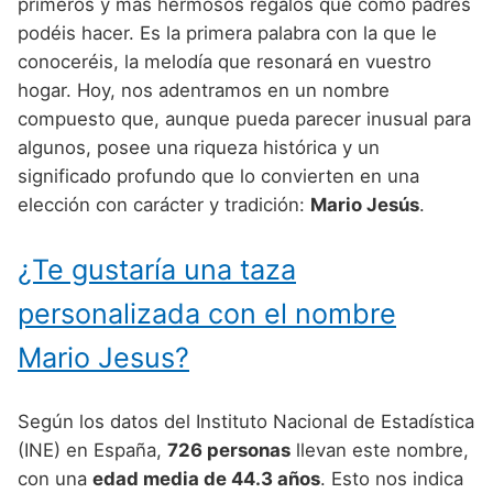
Nombres de Niño Alemanes
Buscar
primeros y más hermosos regalos que como padres
Nombres de niño que empiezan por E
podéis hacer. Es la primera palabra con la que le
Nombres de Niño Baleares
Nombres de Niño Egipcios
Nombres de Niño Americanos
conoceréis, la melodía que resonará en vuestro
Nombres de niño que empiezan por F
Nombres de Niño Canarios
Nombres de Niño Griegos
Nombres de Niño Arabes
hogar. Hoy, nos adentramos en un nombre
Nombres de niño que empiezan por G
compuesto que, aunque pueda parecer inusual para
Nombres de Niño Cantabros
Nombres de Niño Mitologicos
Nombres de Niño Chinos
algunos, posee una riqueza histórica y un
Nombres de niño que empiezan por H
Nombres de Niño Castellanos
Nombres de Niño Romanos
Nombres de Niño Franceses
significado profundo que lo convierten en una
Nombres de niño que empiezan por I
elección con carácter y tradición:
Mario Jesús
.
Nombres de Niño Catalanes
Nombres de Niño Vikingos
Nombres de Niño Hispanoamericanos
Nombres de niño que empiezan por J
Nombres de Niño Extremeños
Nombres de Niño Ingleses
¿Te gustaría una taza
Nombres de niño que empiezan por K
Nombres de Niño Gallegos
Nombres de Niño Italianos
personalizada con el nombre
Nombres de niño que empiezan por L
Nombres de Niño Madrileños
Nombres de Niño Japoneses
Mario Jesus?
Nombres de niño que empiezan por M
Nombres de Niño Murcianos
Nombres de Niño Judíos
Nombres de niño que empiezan por N
Según los datos del Instituto Nacional de Estadística
Nombres de Niño Navarros
Nombres de Niño Marroquíes
(INE) en España,
726 personas
llevan este nombre,
Nombres de niño que empiezan por O
Nombres de Niño Riojanos
Nombres de Niño Portugueses
con una
edad media de 44.3 años
. Esto nos indica