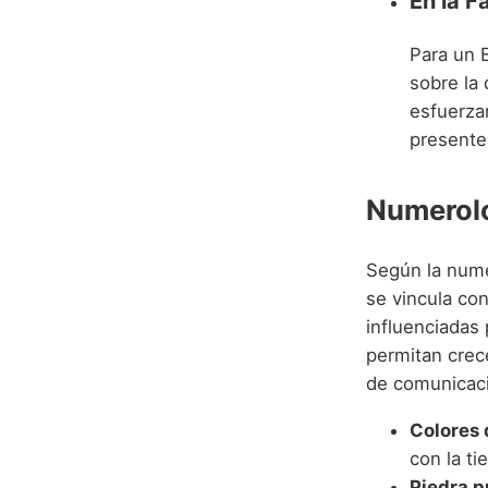
En la F
Para un B
sobre la 
esfuerza
presentes
Numerolo
Según la nume
se vincula con
influenciadas 
permitan crec
de comunicac
Colores 
con la tie
Piedra p