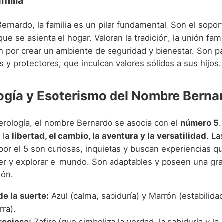
amilia
ernardo, la familia es un pilar fundamental. Son el soport
que se asienta el hogar. Valoran la tradición, la unión fami
n por crear un ambiente de seguridad y bienestar. Son p
 y protectores, que inculcan valores sólidos a sus hijos.
gía y Esoterismo del Nombre Berna
rología, el nombre Bernardo se asocia con el
número 5
 la
libertad, el cambio, la aventura y la versatilidad
. L
por el 5 son curiosas, inquietas y buscan experiencias q
er y explorar el mundo. Son adaptables y poseen una gr
ión.
de la suerte:
Azul (calma, sabiduría) y Marrón (estabilida
rra).
reciosa:
Zafiro (que simboliza la verdad, la sabiduría y la