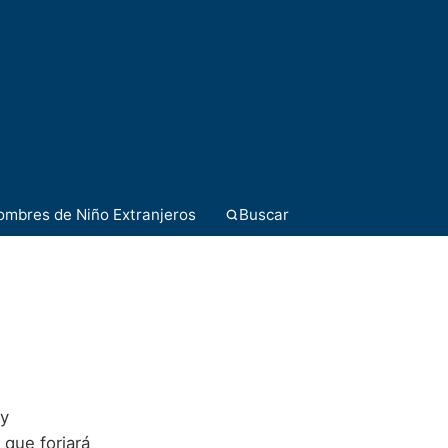
ombres de Niño Extranjeros
Buscar
 y
 que forjará