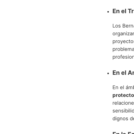
En el T
Los Bern
organizar
proyecto
problema
profesion
En el 
En el ám
protect
relacion
sensibil
dignos d