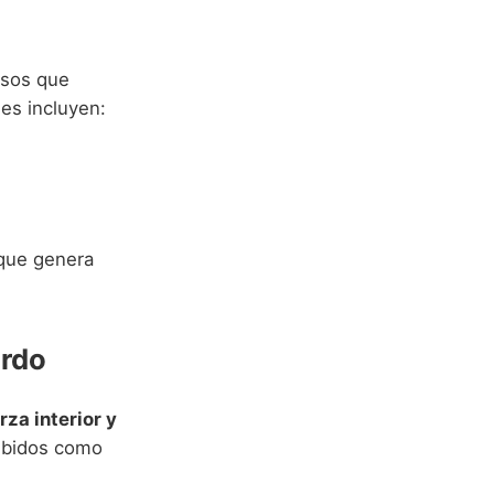
osos que
es incluyen:
o que genera
ardo
rza interior y
cibidos como