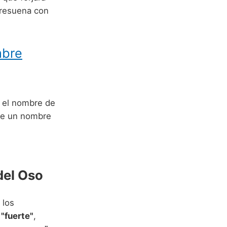
 resuena con
mbre
o el nombre de
 de un nombre
del Oso
 los
o
"fuerte"
,