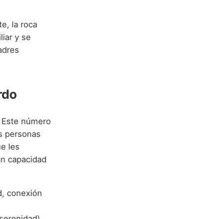
e, la roca
liar y se
adres
rdo
. Este número
as personas
ue les
an capacidad
d, conexión
 serenidad).