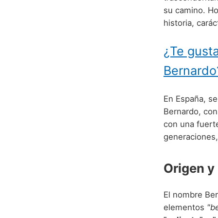
su camino. H
historia, cará
¿Te gusta
Bernardo
En España, se
Bernardo, co
con una fuerte
generaciones,
Origen y
El nombre Ber
elementos
"b