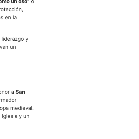
como un oso"
o
otección,
s en la
 liderazgo y
evan un
onor a
San
ormador
uropa medieval.
 Iglesia y un