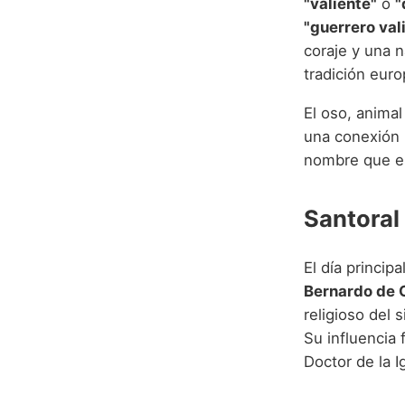
"valiente"
o
"
"guerrero val
coraje y una 
tradición euro
El oso, animal
una conexión 
nombre que es
Santoral
El día princip
Bernardo de 
religioso del s
Su influencia 
Doctor de la I