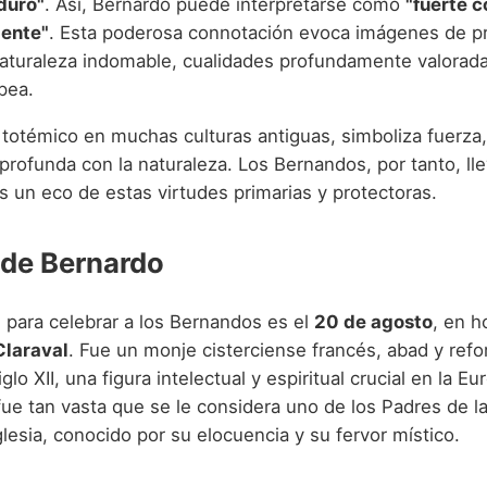
duro"
. Así, Bernardo puede interpretarse como
"fuerte 
iente"
. Esta poderosa connotación evoca imágenes de pr
naturaleza indomable, cualidades profundamente valorada
pea.
 totémico en muchas culturas antiguas, simboliza fuerza,
profunda con la naturaleza. Los Bernandos, por tanto, ll
 un eco de estas virtudes primarias y protectoras.
 de Bernardo
al para celebrar a los Bernandos es el
20 de agosto
, en h
Claraval
. Fue un monje cisterciense francés, abad y ref
iglo XII, una figura intelectual y espiritual crucial en la E
fue tan vasta que se le considera uno de los Padres de la
glesia, conocido por su elocuencia y su fervor místico.