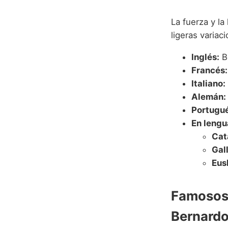
La fuerza y la
ligeras variac
Inglés:
B
Francés:
Italiano:
Alemán:
Portugué
En lengu
Cat
Gal
Eus
Famosos 
Bernard