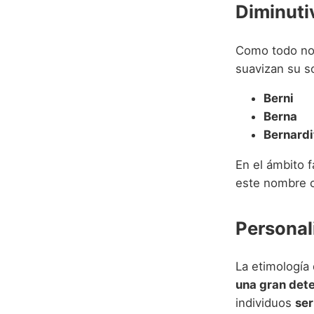
Diminuti
Como todo nom
suavizan su s
Berni
Berna
Bernardi
En el ámbito f
este nombre c
Personal
La etimología
una gran det
individuos
ser