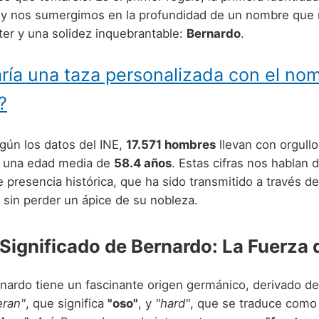
oy nos sumergimos en la profundidad de un nombre que
cter y una solidez inquebrantable:
Bernardo
.
ría una taza personalizada con el no
?
gún los datos del INE,
17.571 hombres
llevan con orgull
n una edad media de
58.4 años
. Estas cifras nos hablan
 presencia histórica, que ha sido transmitido a través de
 sin perder un ápice de su nobleza.
 Significado de Bernardo: La Fuerza 
nardo tiene un fascinante origen germánico, derivado de
eran"
, que significa
"oso"
, y
"hard"
, que se traduce com