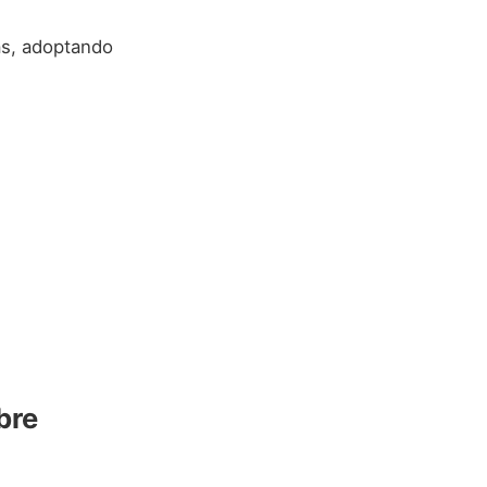
ras, adoptando
bre