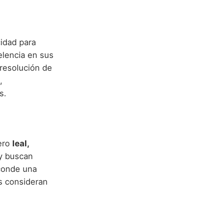
idad para
elencia en sus
 resolución de
,
s.
ero
leal,
 y buscan
sconde una
s consideran