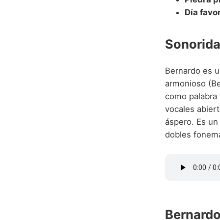
Día favo
Sonorida
Bernardo es u
armonioso (Ber
como palabra l
vocales abiert
áspero. Es un
dobles fonema
Bernardo