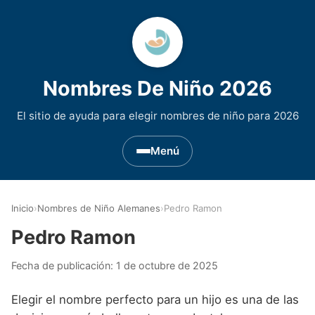
Nombres De Niño 2026
El sitio de ayuda para elegir nombres de niño para 2026
Menú
Nombres de Niño por Inicial
▾
Inicio
›
Nombres de Niño Alemanes
›
Pedro Ramon
Nombres de niño que empiezan por A
Nombres de Regiones de España
▾
Pedro Ramon
Nombres de niño que empiezan por B
Nombres de Niño Andaluces
Nombres de Niño Historicos
▾
Fecha de publicación:
1 de octubre de 2025
Nombres de niño que empiezan por C
Nombres de Niño Aragoneses
Nombres de niño de Origen Biblico
Nombres de Niño Extranjeros
▾
Elegir el nombre perfecto para un hijo es una de las
Nombres de niño que empiezan por D
Nombres de Niño Asturianos
Nombres de Niño Celtas