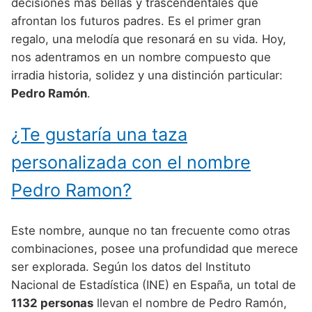
Nombres de Niño Alemanes
Buscar
decisiones más bellas y trascendentales que
Nombres de niño que empiezan por E
afrontan los futuros padres. Es el primer gran
Nombres de Niño Baleares
Nombres de Niño Egipcios
Nombres de Niño Americanos
regalo, una melodía que resonará en su vida. Hoy,
Nombres de niño que empiezan por F
Nombres de Niño Canarios
Nombres de Niño Griegos
Nombres de Niño Arabes
nos adentramos en un nombre compuesto que
Nombres de niño que empiezan por G
irradia historia, solidez y una distinción particular:
Nombres de Niño Cantabros
Nombres de Niño Mitologicos
Nombres de Niño Chinos
Pedro Ramón
.
Nombres de niño que empiezan por H
Nombres de Niño Castellanos
Nombres de Niño Romanos
Nombres de Niño Franceses
Nombres de niño que empiezan por I
¿Te gustaría una taza
Nombres de Niño Catalanes
Nombres de Niño Vikingos
Nombres de Niño Hispanoamericanos
Nombres de niño que empiezan por J
Nombres de Niño Extremeños
personalizada con el nombre
Nombres de Niño Ingleses
Nombres de niño que empiezan por K
Nombres de Niño Gallegos
Pedro Ramon?
Nombres de Niño Italianos
Nombres de niño que empiezan por L
Nombres de Niño Madrileños
Nombres de Niño Japoneses
Este nombre, aunque no tan frecuente como otras
Nombres de niño que empiezan por M
Nombres de Niño Murcianos
Nombres de Niño Judíos
combinaciones, posee una profundidad que merece
Nombres de niño que empiezan por N
ser explorada. Según los datos del Instituto
Nombres de Niño Navarros
Nombres de Niño Marroquíes
Nacional de Estadística (INE) en España, un total de
Nombres de niño que empiezan por O
Nombres de Niño Riojanos
Nombres de Niño Portugueses
1132 personas
llevan el nombre de Pedro Ramón,