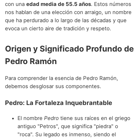
Nombres de niño que empiezan por P
con una
edad media de 55.5 años
. Estos números
Nombres de Niño Valencianos
Nombres de Niño Rumanos
nos hablan de una elección con arraigo, un nombre
Nombres de niño que empiezan por Q
Nombres de Niño Vascos
Nombres de Niño Rusos
que ha perdurado a lo largo de las décadas y que
Nombres de niño que empiezan por R
evoca un cierto aire de tradición y respeto.
Nombres de Niño Suecos
Nombres de niño que empiezan por S
Origen y Significado Profundo de
Nombres de niño que empiezan por T
Pedro Ramón
Nombres de niño que empiezan por U
Nombres de niño que empiezan por V
Para comprender la esencia de Pedro Ramón,
debemos desglosar sus componentes.
Nombres de niño que empiezan por W
Nombres de niño que empiezan por X
Pedro: La Fortaleza Inquebrantable
Nombres de niño que empiezan por Y
El nombre
Pedro
tiene sus raíces en el griego
Nombres de niño que empiezan por Z
antiguo "Petros", que significa "piedra" o
"roca". Su legado es inmenso, siendo el