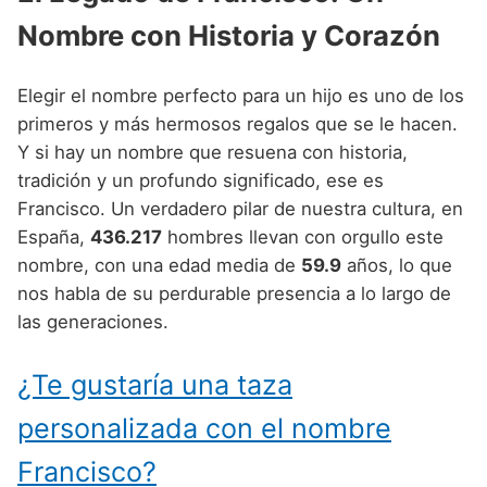
Nombres de Niño Alemanes
Buscar
Nombre con Historia y Corazón
Nombres de niño que empiezan por E
Nombres de Niño Baleares
Nombres de Niño Egipcios
Nombres de Niño Americanos
Nombres de niño que empiezan por F
Nombres de Niño Canarios
Nombres de Niño Griegos
Nombres de Niño Arabes
Elegir el nombre perfecto para un hijo es uno de los
Nombres de niño que empiezan por G
Nombres de Niño Cantabros
primeros y más hermosos regalos que se le hacen.
Nombres de Niño Mitologicos
Nombres de Niño Chinos
Y si hay un nombre que resuena con historia,
Nombres de niño que empiezan por H
Nombres de Niño Castellanos
Nombres de Niño Romanos
Nombres de Niño Franceses
tradición y un profundo significado, ese es
Nombres de niño que empiezan por I
Nombres de Niño Catalanes
Francisco. Un verdadero pilar de nuestra cultura, en
Nombres de Niño Vikingos
Nombres de Niño Hispanoamericanos
España,
436.217
hombres llevan con orgullo este
Nombres de niño que empiezan por J
Nombres de Niño Extremeños
Nombres de Niño Ingleses
nombre, con una edad media de
59.9
años, lo que
Nombres de niño que empiezan por K
Nombres de Niño Gallegos
nos habla de su perdurable presencia a lo largo de
Nombres de Niño Italianos
las generaciones.
Nombres de niño que empiezan por L
Nombres de Niño Madrileños
Nombres de Niño Japoneses
Nombres de niño que empiezan por M
Nombres de Niño Murcianos
¿Te gustaría una taza
Nombres de Niño Judíos
Nombres de niño que empiezan por N
Nombres de Niño Navarros
personalizada con el nombre
Nombres de Niño Marroquíes
Nombres de niño que empiezan por O
Nombres de Niño Riojanos
Francisco?
Nombres de Niño Portugueses