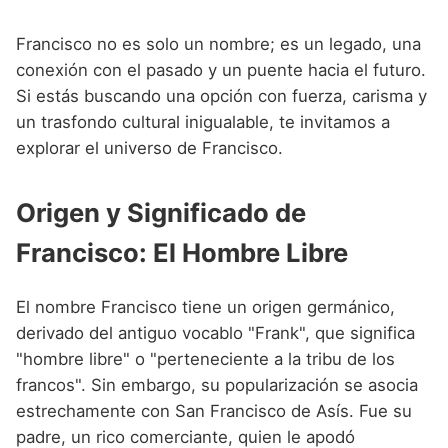
Nombres de niño que empiezan por P
Nombres de Niño Valencianos
Nombres de Niño Rumanos
Francisco no es solo un nombre; es un legado, una
Nombres de niño que empiezan por Q
Nombres de Niño Vascos
Nombres de Niño Rusos
conexión con el pasado y un puente hacia el futuro.
Nombres de niño que empiezan por R
Si estás buscando una opción con fuerza, carisma y
Nombres de Niño Suecos
un trasfondo cultural inigualable, te invitamos a
Nombres de niño que empiezan por S
explorar el universo de Francisco.
Nombres de niño que empiezan por T
Nombres de niño que empiezan por U
Origen y Significado de
Nombres de niño que empiezan por V
Francisco: El Hombre Libre
Nombres de niño que empiezan por W
El nombre Francisco tiene un origen germánico,
Nombres de niño que empiezan por X
derivado del antiguo vocablo "Frank", que significa
"hombre libre" o "perteneciente a la tribu de los
Nombres de niño que empiezan por Y
francos". Sin embargo, su popularización se asocia
Nombres de niño que empiezan por Z
estrechamente con San Francisco de Asís. Fue su
padre, un rico comerciante, quien le apodó