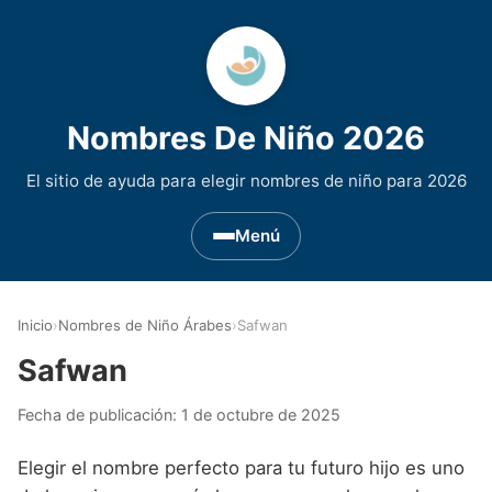
Nombres De Niño 2026
El sitio de ayuda para elegir nombres de niño para 2026
Menú
Nombres de Niño por Inicial
▾
Inicio
›
Nombres de Niño Árabes
›
Safwan
Nombres de niño que empiezan por A
Nombres de Regiones de España
▾
Safwan
Nombres de niño que empiezan por B
Nombres de Niño Andaluces
Nombres de Niño Historicos
▾
Fecha de publicación:
1 de octubre de 2025
Nombres de niño que empiezan por C
Nombres de Niño Aragoneses
Nombres de niño de Origen Biblico
Nombres de Niño Extranjeros
▾
Elegir el nombre perfecto para tu futuro hijo es uno
Nombres de niño que empiezan por D
Nombres de Niño Asturianos
Nombres de Niño Celtas