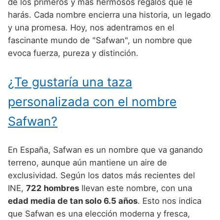
Nombres de Niño Alemanes
Buscar
de los primeros y más hermosos regalos que le
Nombres de niño que empiezan por E
harás. Cada nombre encierra una historia, un legado
Nombres de Niño Baleares
Nombres de Niño Egipcios
Nombres de Niño Americanos
y una promesa. Hoy, nos adentramos en el
Nombres de niño que empiezan por F
Nombres de Niño Canarios
Nombres de Niño Griegos
Nombres de Niño Arabes
fascinante mundo de "Safwan", un nombre que
Nombres de niño que empiezan por G
evoca fuerza, pureza y distinción.
Nombres de Niño Cantabros
Nombres de Niño Mitologicos
Nombres de Niño Chinos
Nombres de niño que empiezan por H
Nombres de Niño Castellanos
Nombres de Niño Romanos
Nombres de Niño Franceses
¿Te gustaría una taza
Nombres de niño que empiezan por I
Nombres de Niño Catalanes
Nombres de Niño Vikingos
Nombres de Niño Hispanoamericanos
personalizada con el nombre
Nombres de niño que empiezan por J
Nombres de Niño Extremeños
Nombres de Niño Ingleses
Safwan?
Nombres de niño que empiezan por K
Nombres de Niño Gallegos
Nombres de Niño Italianos
Nombres de niño que empiezan por L
En España, Safwan es un nombre que va ganando
Nombres de Niño Madrileños
Nombres de Niño Japoneses
terreno, aunque aún mantiene un aire de
Nombres de niño que empiezan por M
Nombres de Niño Murcianos
Nombres de Niño Judíos
exclusividad. Según los datos más recientes del
Nombres de niño que empiezan por N
INE,
722 hombres
llevan este nombre, con una
Nombres de Niño Navarros
Nombres de Niño Marroquíes
edad media de tan solo 6.5 años
. Esto nos indica
Nombres de niño que empiezan por O
Nombres de Niño Riojanos
Nombres de Niño Portugueses
que Safwan es una elección moderna y fresca,