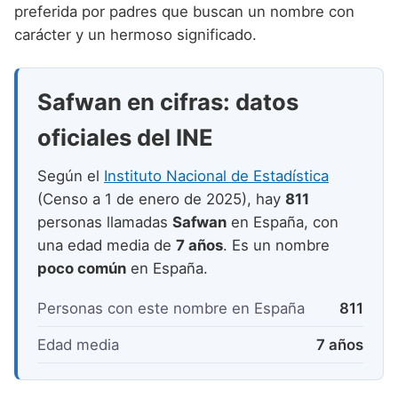
Nombres de niño que empiezan por P
preferida por padres que buscan un nombre con
Nombres de Niño Valencianos
Nombres de Niño Rumanos
carácter y un hermoso significado.
Nombres de niño que empiezan por Q
Nombres de Niño Vascos
Nombres de Niño Rusos
Nombres de niño que empiezan por R
Nombres de Niño Suecos
Safwan en cifras: datos
Nombres de niño que empiezan por S
oficiales del INE
Nombres de niño que empiezan por T
Según el
Instituto Nacional de Estadística
Nombres de niño que empiezan por U
(Censo a 1 de enero de 2025), hay
811
Nombres de niño que empiezan por V
personas llamadas
Safwan
en España, con
una edad media de
7 años
. Es un nombre
Nombres de niño que empiezan por W
poco común
en España.
Nombres de niño que empiezan por X
Personas con este nombre en España
811
Nombres de niño que empiezan por Y
Edad media
7 años
Nombres de niño que empiezan por Z