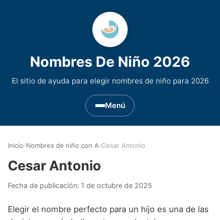
Nombres De Niño 2026
El sitio de ayuda para elegir nombres de niño para 2026
Menú
Nombres de Niño por Inicial
▾
Inicio
›
Nombres de niño con A
›
Cesar Antonio
Nombres de niño que empiezan por A
Nombres de Regiones de España
▾
Cesar Antonio
Nombres de niño que empiezan por B
Nombres de Niño Andaluces
Nombres de Niño Historicos
▾
Fecha de publicación:
1 de octubre de 2025
Nombres de niño que empiezan por C
Nombres de Niño Aragoneses
Nombres de niño de Origen Biblico
Nombres de Niño Extranjeros
▾
Elegir el nombre perfecto para un hijo es una de las
Nombres de niño que empiezan por D
Nombres de Niño Asturianos
Nombres de Niño Celtas