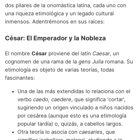
Nombres de niño que empiezan por P
Nombres de Niño Valencianos
dos pilares de la onomástica latina, cada uno con
Nombres de Niño Rumanos
una riqueza etimológica y un legado cultural
Nombres de niño que empiezan por Q
Nombres de Niño Vascos
Nombres de Niño Rusos
inmensos. Adentrémonos en sus raíces:
Nombres de niño que empiezan por R
Nombres de Niño Suecos
César: El Emperador y la Nobleza
Nombres de niño que empiezan por S
Nombres de niño que empiezan por T
El nombre
César
proviene del latín
Caesar
, un
cognomen de una rama de la
gens Julia
romana. Su
Nombres de niño que empiezan por U
etimología es objeto de varias teorías, todas
Nombres de niño que empiezan por V
fascinantes:
Nombres de niño que empiezan por W
Una de las más extendidas lo relaciona con el
verbo
caedo, caedere
, que significa 'cortar',
Nombres de niño que empiezan por X
sugiriendo un origen vinculado a niños nacidos
Nombres de niño que empiezan por Y
por cesárea (aunque esto es una etimología
popular tardía) o, quizás, a cabellos largos.
Nombres de niño que empiezan por Z
Otra teoría lo asocia con
caesaries
, que
significa 'cabellera, melena', aludiendo a la