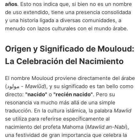
Nombres de niño que empiezan por P
años
. Esto nos indica que, si bien no es un nombre
Nombres de Niño Valencianos
Nombres de Niño Rumanos
de uso extendido, tiene una presencia consolidada
Nombres de niño que empiezan por Q
Nombres de Niño Vascos
Nombres de Niño Rusos
y una historia ligada a diversas comunidades, a
Nombres de niño que empiezan por R
menudo con lazos culturales con el mundo árabe.
Nombres de Niño Suecos
Nombres de niño que empiezan por S
Origen y Significado de Mouloud:
Nombres de niño que empiezan por T
La Celebración del Nacimiento
Nombres de niño que empiezan por U
Nombres de niño que empiezan por V
El nombre Mouloud proviene directamente del árabe
(مولود -
Mawlūd
), y su significado es tan bello como
Nombres de niño que empiezan por W
directo:
"nacido"
o
"recién nacido"
. Pero su
Nombres de niño que empiezan por X
resonancia va mucho más allá de una simple
traducción. En la cultura islámica, la palabra
Mawlid
Nombres de niño que empiezan por Y
se utiliza para referirse específicamente al
Nombres de niño que empiezan por Z
nacimiento del profeta Mahoma (
Mawlid an-Nabi
),
una festividad de gran importancia que celebra la