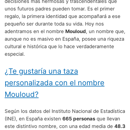
Nombres de Niño Alemanes
Buscar
decisiones más hermosas y trascendentales que
Nombres de niño que empiezan por E
unos futuros padres pueden tomar. Es el primer
Nombres de Niño Baleares
Nombres de Niño Egipcios
Nombres de Niño Americanos
regalo, la primera identidad que acompañará a ese
Nombres de niño que empiezan por F
Nombres de Niño Canarios
Nombres de Niño Griegos
Nombres de Niño Arabes
pequeño ser durante toda su vida. Hoy nos
Nombres de niño que empiezan por G
adentramos en el nombre
Mouloud
, un nombre que,
Nombres de Niño Cantabros
Nombres de Niño Mitologicos
Nombres de Niño Chinos
aunque no es masivo en España, posee una riqueza
Nombres de niño que empiezan por H
Nombres de Niño Castellanos
Nombres de Niño Romanos
Nombres de Niño Franceses
cultural e histórica que lo hace verdaderamente
Nombres de niño que empiezan por I
especial.
Nombres de Niño Catalanes
Nombres de Niño Vikingos
Nombres de Niño Hispanoamericanos
Nombres de niño que empiezan por J
Nombres de Niño Extremeños
Nombres de Niño Ingleses
¿Te gustaría una taza
Nombres de niño que empiezan por K
Nombres de Niño Gallegos
Nombres de Niño Italianos
personalizada con el nombre
Nombres de niño que empiezan por L
Nombres de Niño Madrileños
Nombres de Niño Japoneses
Mouloud?
Nombres de niño que empiezan por M
Nombres de Niño Murcianos
Nombres de Niño Judíos
Nombres de niño que empiezan por N
Según los datos del Instituto Nacional de Estadística
Nombres de Niño Navarros
Nombres de Niño Marroquíes
(INE), en España existen
665 personas
que llevan
Nombres de niño que empiezan por O
Nombres de Niño Riojanos
Nombres de Niño Portugueses
este distintivo nombre, con una edad media de
48.3