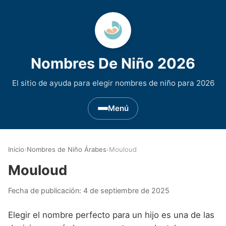
Nombres De Niño 2026
El sitio de ayuda para elegir nombres de niño para 2026
Menú
Nombres de Niño por Inicial
▾
Inicio
›
Nombres de Niño Árabes
›
Mouloud
Nombres de niño que empiezan por A
Nombres de Regiones de España
▾
Mouloud
Nombres de niño que empiezan por B
Nombres de Niño Andaluces
Nombres de Niño Historicos
▾
Fecha de publicación:
4 de septiembre de 2025
Nombres de niño que empiezan por C
Nombres de Niño Aragoneses
Nombres de niño de Origen Biblico
Nombres de Niño Extranjeros
▾
Elegir el nombre perfecto para un hijo es una de las
Nombres de niño que empiezan por D
Nombres de Niño Asturianos
Nombres de Niño Celtas