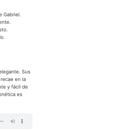
 Gabriel.
ente.
sto.
o.
elegante. Sus
 recae en la
e y fácil de
onética es