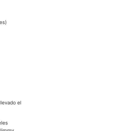
es)
llevado el
eles
(Jimmy