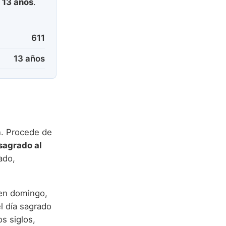
e
13 años
.
611
13 años
n. Procede de
sagrado al
ado,
 en domingo,
l día sagrado
os siglos,