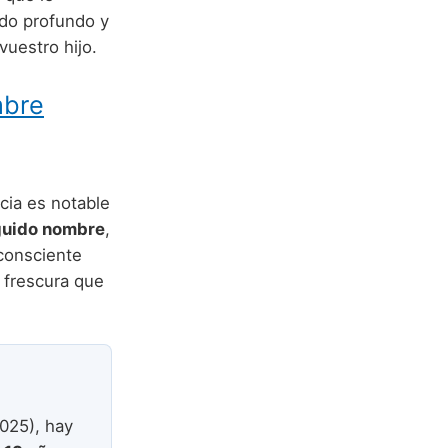
ado profundo y
vuestro hijo.
mbre
ia es notable
guido nombre
,
 consciente
 frescura que
025), hay