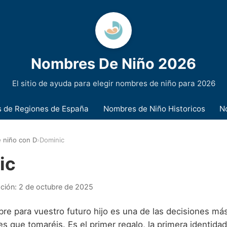
Nombres De Niño 2026
El sitio de ayuda para elegir nombres de niño para 2026
 de Regiones de España
Nombres de Niño Historicos
N
 niño con D
›
Dominic
ic
ación:
2 de octubre de 2025
re para vuestro futuro hijo es una de las decisiones más
s que tomaréis. Es el primer regalo, la primera identidad