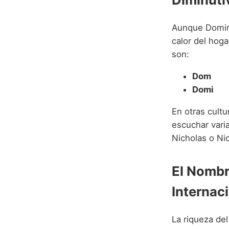
Aunque Domini
calor del hog
son:
Dom
Domi
En otras cult
escuchar var
Nicholas o Ni
El Nombr
Internac
La riqueza de