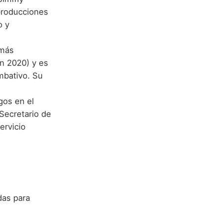
producciones
o y
 más
n 2020) y es
mbativo. Su
gos en el
Secretario de
ervicio
das para