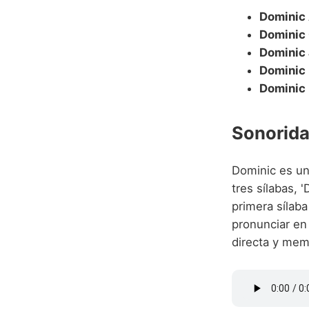
Dominic 
Dominic 
Dominic 
Dominic
Dominic 
Sonorida
Dominic es un
tres sílabas, 
primera sílab
pronunciar en
directa y memo