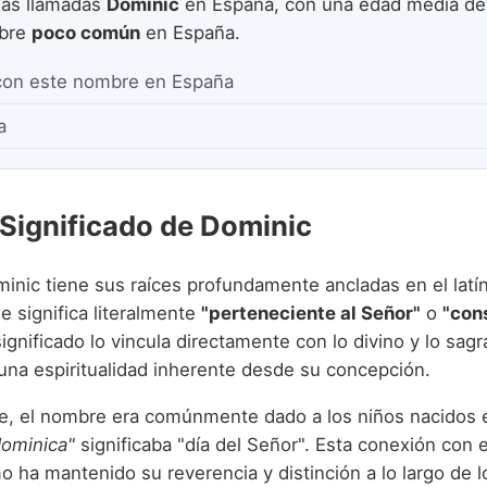
as llamadas
Dominic
en España, con una edad media d
mbre
poco común
en España.
con este nombre en España
a
 Significado de Dominic
inic tiene sus raíces profundamente ancladas en el latí
ue significa literalmente
"perteneciente al Señor"
o
"con
significado lo vincula directamente con lo divino y lo sagr
una espiritualidad inherente desde su concepción.
e, el nombre era comúnmente dado a los niños nacidos
dominica"
significaba "día del Señor". Esta conexión con e
mo ha mantenido su reverencia y distinción a lo largo de l