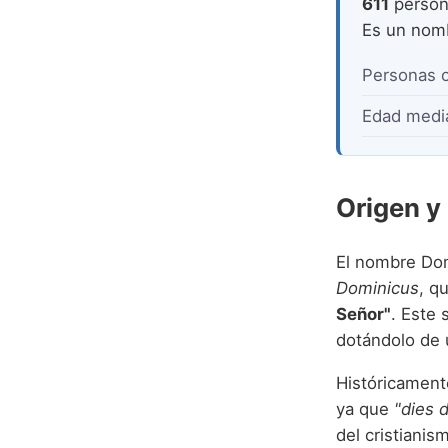
611
person
Es un no
Personas 
Edad medi
Origen y
El nombre Dom
Dominicus
, q
Señor"
. Este 
dotándolo de 
Históricament
ya que
"dies 
del cristianis