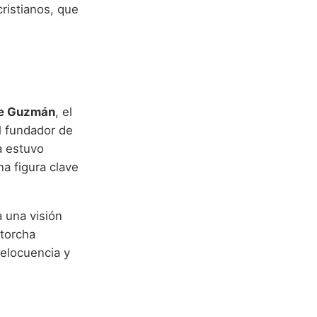
cristianos, que
de Guzmán
, el
el fundador de
a estuvo
na figura clave
 una visión
torcha
 elocuencia y