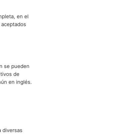
leta, en el
y aceptados
én se pueden
tivos de
ún en inglés.
a diversas