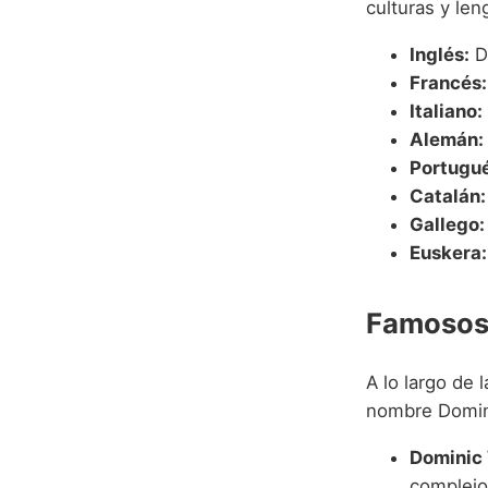
culturas y le
Inglés:
D
Francés:
Italiano:
Alemán:
Portugué
Catalán:
Gallego:
Euskera:
Famosos 
A lo largo de 
nombre Dominic
Dominic
complejo