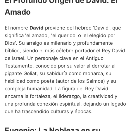
El Profundo Origen de David: El
Nombres de niño que empiezan por P
Nombres de Niño Valencianos
Nombres de Niño Rumanos
Amado
Nombres de niño que empiezan por Q
Nombres de Niño Vascos
Nombres de Niño Rusos
Nombres de niño que empiezan por R
El nombre
David
proviene del hebreo 'Dawid', que
Nombres de Niño Suecos
significa 'el amado', 'el querido' o 'el elegido por
Nombres de niño que empiezan por S
Dios'. Su arraigo es milenario y profundamente
Nombres de niño que empiezan por T
bíblico, siendo el más célebre portador el Rey David
de Israel. Un personaje clave en el Antiguo
Nombres de niño que empiezan por U
Testamento, conocido por su valor al derrotar al
Nombres de niño que empiezan por V
gigante Goliat, su sabiduría como monarca, su
habilidad como poeta (autor de los Salmos) y su
Nombres de niño que empiezan por W
compleja humanidad. La figura del Rey David
Nombres de niño que empiezan por X
encarna la fortaleza, el liderazgo, la creatividad y
una profunda conexión espiritual, dejando un legado
Nombres de niño que empiezan por Y
que ha trascendido culturas y épocas.
Nombres de niño que empiezan por Z
Eugenio: La Nobleza en su