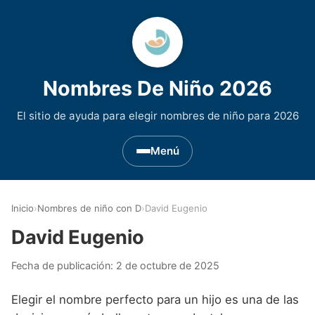
Nombres De Niño 2026
El sitio de ayuda para elegir nombres de niño para 2026
Menú
Nombres de Niño por Inicial
▾
Inicio
›
Nombres de niño con D
›
David Eugenio
Nombres de niño que empiezan por A
Nombres de Regiones de España
▾
David Eugenio
Nombres de niño que empiezan por B
Nombres de Niño Andaluces
Nombres de Niño Historicos
▾
Fecha de publicación:
2 de octubre de 2025
Nombres de niño que empiezan por C
Nombres de Niño Aragoneses
Nombres de niño de Origen Biblico
Nombres de Niño Extranjeros
▾
Elegir el nombre perfecto para un hijo es una de las
Nombres de niño que empiezan por D
Nombres de Niño Asturianos
Nombres de Niño Celtas