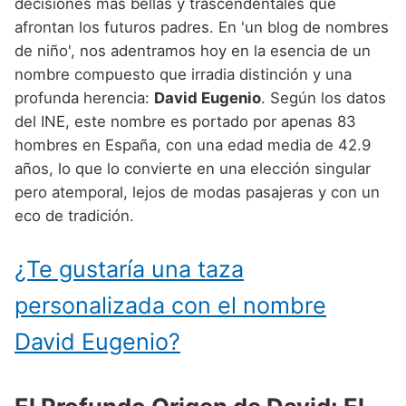
Nombres de Niño Alemanes
Buscar
decisiones más bellas y trascendentales que
Nombres de niño que empiezan por E
afrontan los futuros padres. En 'un blog de nombres
Nombres de Niño Baleares
Nombres de Niño Egipcios
Nombres de Niño Americanos
de niño', nos adentramos hoy en la esencia de un
Nombres de niño que empiezan por F
Nombres de Niño Canarios
Nombres de Niño Griegos
Nombres de Niño Arabes
nombre compuesto que irradia distinción y una
Nombres de niño que empiezan por G
profunda herencia:
David Eugenio
. Según los datos
Nombres de Niño Cantabros
Nombres de Niño Mitologicos
Nombres de Niño Chinos
del INE, este nombre es portado por apenas 83
Nombres de niño que empiezan por H
Nombres de Niño Castellanos
Nombres de Niño Romanos
Nombres de Niño Franceses
hombres en España, con una edad media de 42.9
Nombres de niño que empiezan por I
años, lo que lo convierte en una elección singular
Nombres de Niño Catalanes
Nombres de Niño Vikingos
Nombres de Niño Hispanoamericanos
pero atemporal, lejos de modas pasajeras y con un
Nombres de niño que empiezan por J
Nombres de Niño Extremeños
Nombres de Niño Ingleses
eco de tradición.
Nombres de niño que empiezan por K
Nombres de Niño Gallegos
Nombres de Niño Italianos
¿Te gustaría una taza
Nombres de niño que empiezan por L
Nombres de Niño Madrileños
Nombres de Niño Japoneses
personalizada con el nombre
Nombres de niño que empiezan por M
Nombres de Niño Murcianos
Nombres de Niño Judíos
David Eugenio?
Nombres de niño que empiezan por N
Nombres de Niño Navarros
Nombres de Niño Marroquíes
Nombres de niño que empiezan por O
Nombres de Niño Riojanos
Nombres de Niño Portugueses