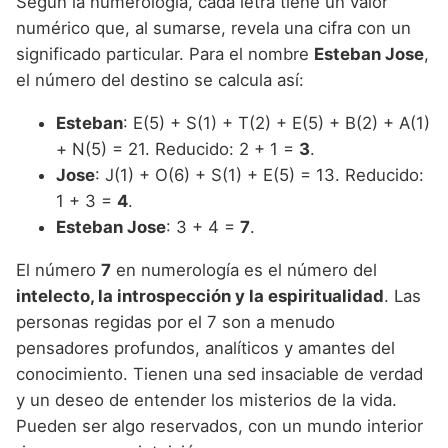
Según la numerología, cada letra tiene un valor
numérico que, al sumarse, revela una cifra con un
significado particular. Para el nombre
Esteban Jose
,
el número del destino se calcula así:
Esteban
: E(5) + S(1) + T(2) + E(5) + B(2) + A(1)
+ N(5) = 21. Reducido: 2 + 1 =
3
.
Jose
: J(1) + O(6) + S(1) + E(5) = 13. Reducido:
1 + 3 =
4
.
Esteban Jose
: 3 + 4 =
7
.
El número
7
en numerología es el número del
intelecto, la introspección y la espiritualidad
. Las
personas regidas por el 7 son a menudo
pensadores profundos, analíticos y amantes del
conocimiento. Tienen una sed insaciable de verdad
y un deseo de entender los misterios de la vida.
Pueden ser algo reservados, con un mundo interior