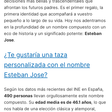
Nombres de Niño Alemanes
Buscar
decisiones más bellas y trascendentales que
Nombres de niño que empiezan por E
afrontan los futuros padres. Es el primer regalo, la
Nombres de Niño Baleares
Nombres de Niño Egipcios
Nombres de Niño Americanos
primera identidad que acompañará a vuestro
Nombres de niño que empiezan por F
Nombres de Niño Canarios
Nombres de Niño Griegos
Nombres de Niño Arabes
pequeño a lo largo de su vida. Hoy nos adentramos
Nombres de niño que empiezan por G
en la profundidad de un nombre compuesto con un
Nombres de Niño Cantabros
Nombres de Niño Mitologicos
Nombres de Niño Chinos
eco de historia y un significado potente:
Esteban
Nombres de niño que empiezan por H
Nombres de Niño Castellanos
Nombres de Niño Romanos
Nombres de Niño Franceses
Jose
.
Nombres de niño que empiezan por I
Nombres de Niño Catalanes
Nombres de Niño Vikingos
Nombres de Niño Hispanoamericanos
¿Te gustaría una taza
Nombres de niño que empiezan por J
Nombres de Niño Extremeños
Nombres de Niño Ingleses
personalizada con el nombre
Nombres de niño que empiezan por K
Nombres de Niño Gallegos
Nombres de Niño Italianos
Esteban Jose?
Nombres de niño que empiezan por L
Nombres de Niño Madrileños
Nombres de Niño Japoneses
Nombres de niño que empiezan por M
Nombres de Niño Murcianos
Nombres de Niño Judíos
Según los datos más recientes del INE en España,
Nombres de niño que empiezan por N
490 personas
llevan orgullosamente este nombre
Nombres de Niño Navarros
Nombres de Niño Marroquíes
compuesto. Su
edad media es de 46.1 años
, lo que
Nombres de niño que empiezan por O
Nombres de Niño Riojanos
Nombres de Niño Portugueses
nos habla de una elección clásica y atemporal,