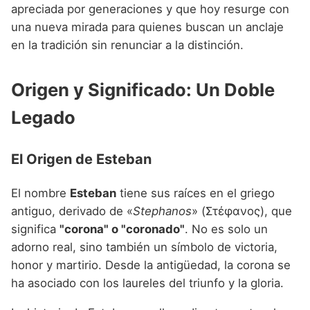
Nombres de niño que empiezan por P
apreciada por generaciones y que hoy resurge con
Nombres de Niño Valencianos
Nombres de Niño Rumanos
una nueva mirada para quienes buscan un anclaje
Nombres de niño que empiezan por Q
Nombres de Niño Vascos
Nombres de Niño Rusos
en la tradición sin renunciar a la distinción.
Nombres de niño que empiezan por R
Nombres de Niño Suecos
Origen y Significado: Un Doble
Nombres de niño que empiezan por S
Legado
Nombres de niño que empiezan por T
Nombres de niño que empiezan por U
El Origen de Esteban
Nombres de niño que empiezan por V
El nombre
Esteban
tiene sus raíces en el griego
Nombres de niño que empiezan por W
antiguo, derivado de «
Stephanos
» (Στέφανος), que
Nombres de niño que empiezan por X
significa
"corona" o "coronado"
. No es solo un
adorno real, sino también un símbolo de victoria,
Nombres de niño que empiezan por Y
honor y martirio. Desde la antigüedad, la corona se
Nombres de niño que empiezan por Z
ha asociado con los laureles del triunfo y la gloria.