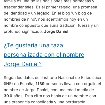
Nombres de Niño Alemanes
Buscar
familia es una de las decisiones más hermosas y
Nombres de niño que empiezan por E
trascendentales. Es el primer regalo, una promesa
Nombres de Niño Baleares
Nombres de Niño Egipcios
Nombres de Niño Americanos
de identidad y un legado. En el blog 'un blog de
Nombres de niño que empiezan por F
Nombres de Niño Canarios
Nombres de Niño Griegos
Nombres de Niño Arabes
nombres de niño', nos adentramos hoy en un
Nombres de niño que empiezan por G
nombre compuesto que aúna tradición, fuerza y un
Nombres de Niño Cantabros
Nombres de Niño Mitologicos
Nombres de Niño Chinos
profundo significado:
Jorge Daniel
.
Nombres de niño que empiezan por H
Nombres de Niño Castellanos
Nombres de Niño Romanos
Nombres de Niño Franceses
Nombres de niño que empiezan por I
¿Te gustaría una taza
Nombres de Niño Catalanes
Nombres de Niño Vikingos
Nombres de Niño Hispanoamericanos
Nombres de niño que empiezan por J
Nombres de Niño Extremeños
personalizada con el nombre
Nombres de Niño Ingleses
Nombres de niño que empiezan por K
Nombres de Niño Gallegos
Jorge Daniel?
Nombres de Niño Italianos
Nombres de niño que empiezan por L
Nombres de Niño Madrileños
Nombres de Niño Japoneses
Según los datos del Instituto Nacional de Estadística
Nombres de niño que empiezan por M
Nombres de Niño Murcianos
Nombres de Niño Judíos
(INE) en España,
1139
personas llevan con orgullo el
Nombres de niño que empiezan por N
nombre de Jorge Daniel, con una edad media de
Nombres de Niño Navarros
Nombres de Niño Marroquíes
39.0
años. Esta cifra nos habla de un nombre con
Nombres de niño que empiezan por O
Nombres de Niño Riojanos
Nombres de Niño Portugueses
una presencia consolidada y una perdurable