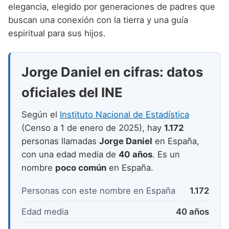
Nombres de niño que empiezan por P
elegancia, elegido por generaciones de padres que
Nombres de Niño Valencianos
Nombres de Niño Rumanos
buscan una conexión con la tierra y una guía
Nombres de niño que empiezan por Q
Nombres de Niño Vascos
Nombres de Niño Rusos
espiritual para sus hijos.
Nombres de niño que empiezan por R
Nombres de Niño Suecos
Nombres de niño que empiezan por S
Jorge Daniel en cifras: datos
Nombres de niño que empiezan por T
oficiales del INE
Nombres de niño que empiezan por U
Según el
Instituto Nacional de Estadística
Nombres de niño que empiezan por V
(Censo a 1 de enero de 2025), hay
1.172
personas llamadas
Jorge Daniel
en España,
Nombres de niño que empiezan por W
con una edad media de
40 años
. Es un
Nombres de niño que empiezan por X
nombre
poco común
en España.
Nombres de niño que empiezan por Y
Personas con este nombre en España
1.172
Nombres de niño que empiezan por Z
Edad media
40 años