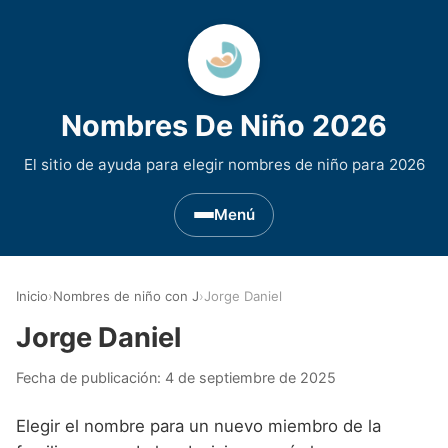
Nombres De Niño 2026
El sitio de ayuda para elegir nombres de niño para 2026
Menú
Nombres de Niño por Inicial
▾
Inicio
›
Nombres de niño con J
›
Jorge Daniel
Nombres de niño que empiezan por A
Nombres de Regiones de España
▾
Jorge Daniel
Nombres de niño que empiezan por B
Nombres de Niño Andaluces
Nombres de Niño Historicos
▾
Fecha de publicación:
4 de septiembre de 2025
Nombres de niño que empiezan por C
Nombres de Niño Aragoneses
Nombres de niño de Origen Biblico
Nombres de Niño Extranjeros
▾
Elegir el nombre para un nuevo miembro de la
Nombres de niño que empiezan por D
Nombres de Niño Asturianos
Nombres de Niño Celtas