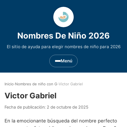
Nombres De Niño 2026
El sitio de ayuda para elegir nombres de niño para 2026
Menú
Nombres de Niño por Inicial
▾
Inicio
›
Nombres de niño con G
›
Victor Gabriel
Nombres de niño que empiezan por A
Nombres de Regiones de España
▾
Victor Gabriel
Nombres de niño que empiezan por B
Nombres de Niño Andaluces
Nombres de Niño Historicos
▾
Fecha de publicación:
2 de octubre de 2025
Nombres de niño que empiezan por C
Nombres de Niño Aragoneses
Nombres de niño de Origen Biblico
Nombres de Niño Extranjeros
▾
En la emocionante búsqueda del nombre perfecto
Nombres de niño que empiezan por D
Nombres de Niño Asturianos
Nombres de Niño Celtas