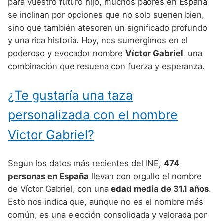
Nombres de Niño Alemanes
Buscar
para vuestro futuro hijo, muchos padres en España
Nombres de niño que empiezan por E
se inclinan por opciones que no solo suenen bien,
Nombres de Niño Baleares
Nombres de Niño Egipcios
Nombres de Niño Americanos
sino que también atesoren un significado profundo
Nombres de niño que empiezan por F
Nombres de Niño Canarios
Nombres de Niño Griegos
Nombres de Niño Arabes
y una rica historia. Hoy, nos sumergimos en el
Nombres de niño que empiezan por G
poderoso y evocador nombre
Víctor Gabriel
, una
Nombres de Niño Cantabros
Nombres de Niño Mitologicos
Nombres de Niño Chinos
combinación que resuena con fuerza y esperanza.
Nombres de niño que empiezan por H
Nombres de Niño Castellanos
Nombres de Niño Romanos
Nombres de Niño Franceses
Nombres de niño que empiezan por I
¿Te gustaría una taza
Nombres de Niño Catalanes
Nombres de Niño Vikingos
Nombres de Niño Hispanoamericanos
Nombres de niño que empiezan por J
Nombres de Niño Extremeños
personalizada con el nombre
Nombres de Niño Ingleses
Nombres de niño que empiezan por K
Nombres de Niño Gallegos
Victor Gabriel?
Nombres de Niño Italianos
Nombres de niño que empiezan por L
Nombres de Niño Madrileños
Nombres de Niño Japoneses
Según los datos más recientes del INE,
474
Nombres de niño que empiezan por M
Nombres de Niño Murcianos
Nombres de Niño Judíos
personas en España
llevan con orgullo el nombre
Nombres de niño que empiezan por N
de Víctor Gabriel, con una
edad media de 31.1 años
.
Nombres de Niño Navarros
Nombres de Niño Marroquíes
Esto nos indica que, aunque no es el nombre más
Nombres de niño que empiezan por O
Nombres de Niño Riojanos
Nombres de Niño Portugueses
común, es una elección consolidada y valorada por