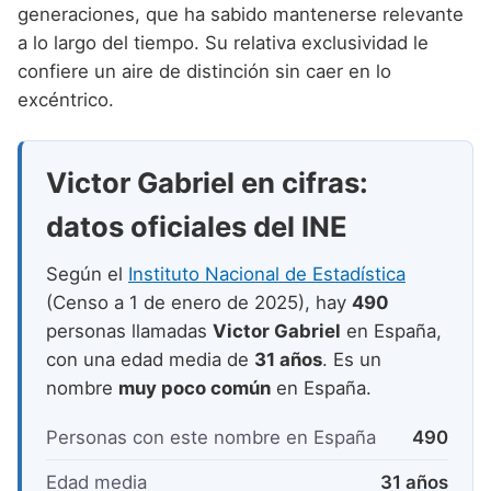
Nombres de niño que empiezan por P
generaciones, que ha sabido mantenerse relevante
Nombres de Niño Valencianos
Nombres de Niño Rumanos
a lo largo del tiempo. Su relativa exclusividad le
Nombres de niño que empiezan por Q
Nombres de Niño Vascos
Nombres de Niño Rusos
confiere un aire de distinción sin caer en lo
Nombres de niño que empiezan por R
excéntrico.
Nombres de Niño Suecos
Nombres de niño que empiezan por S
Victor Gabriel en cifras:
Nombres de niño que empiezan por T
datos oficiales del INE
Nombres de niño que empiezan por U
Nombres de niño que empiezan por V
Según el
Instituto Nacional de Estadística
(Censo a 1 de enero de 2025), hay
490
Nombres de niño que empiezan por W
personas llamadas
Victor Gabriel
en España,
Nombres de niño que empiezan por X
con una edad media de
31 años
. Es un
nombre
muy poco común
en España.
Nombres de niño que empiezan por Y
Personas con este nombre en España
490
Nombres de niño que empiezan por Z
Edad media
31 años