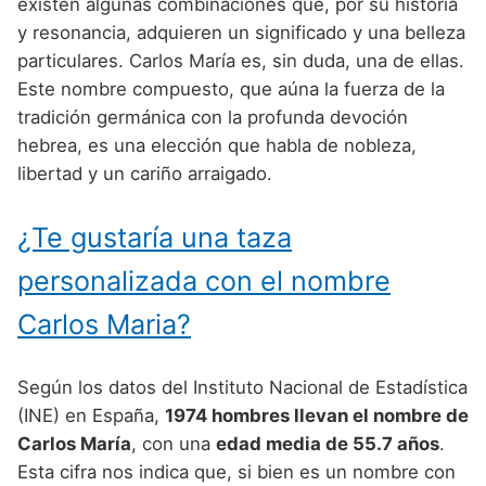
Nombres de Niño Alemanes
Buscar
existen algunas combinaciones que, por su historia
Nombres de niño que empiezan por E
y resonancia, adquieren un significado y una belleza
Nombres de Niño Baleares
Nombres de Niño Egipcios
Nombres de Niño Americanos
particulares. Carlos María es, sin duda, una de ellas.
Nombres de niño que empiezan por F
Nombres de Niño Canarios
Nombres de Niño Griegos
Nombres de Niño Arabes
Este nombre compuesto, que aúna la fuerza de la
Nombres de niño que empiezan por G
tradición germánica con la profunda devoción
Nombres de Niño Cantabros
Nombres de Niño Mitologicos
Nombres de Niño Chinos
hebrea, es una elección que habla de nobleza,
Nombres de niño que empiezan por H
Nombres de Niño Castellanos
Nombres de Niño Romanos
Nombres de Niño Franceses
libertad y un cariño arraigado.
Nombres de niño que empiezan por I
Nombres de Niño Catalanes
Nombres de Niño Vikingos
Nombres de Niño Hispanoamericanos
¿Te gustaría una taza
Nombres de niño que empiezan por J
Nombres de Niño Extremeños
Nombres de Niño Ingleses
personalizada con el nombre
Nombres de niño que empiezan por K
Nombres de Niño Gallegos
Nombres de Niño Italianos
Carlos Maria?
Nombres de niño que empiezan por L
Nombres de Niño Madrileños
Nombres de Niño Japoneses
Nombres de niño que empiezan por M
Nombres de Niño Murcianos
Nombres de Niño Judíos
Según los datos del Instituto Nacional de Estadística
Nombres de niño que empiezan por N
(INE) en España,
1974 hombres llevan el nombre de
Nombres de Niño Navarros
Nombres de Niño Marroquíes
Carlos María
, con una
edad media de 55.7 años
.
Nombres de niño que empiezan por O
Nombres de Niño Riojanos
Nombres de Niño Portugueses
Esta cifra nos indica que, si bien es un nombre con