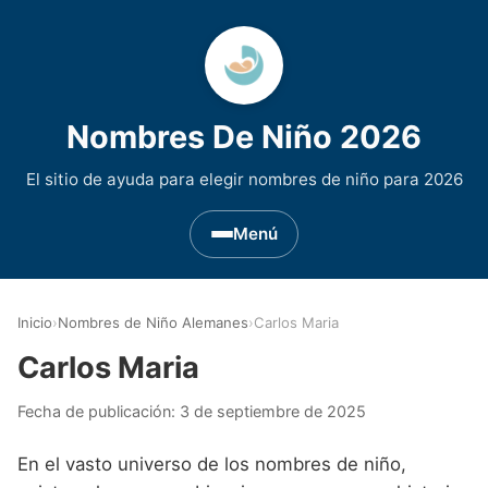
Nombres De Niño 2026
El sitio de ayuda para elegir nombres de niño para 2026
Menú
Nombres de Niño por Inicial
▾
Inicio
›
Nombres de Niño Alemanes
›
Carlos Maria
Nombres de niño que empiezan por A
Nombres de Regiones de España
▾
Carlos Maria
Nombres de niño que empiezan por B
Nombres de Niño Andaluces
Nombres de Niño Historicos
▾
Fecha de publicación:
3 de septiembre de 2025
Nombres de niño que empiezan por C
Nombres de Niño Aragoneses
Nombres de niño de Origen Biblico
Nombres de Niño Extranjeros
▾
En el vasto universo de los nombres de niño,
Nombres de niño que empiezan por D
Nombres de Niño Asturianos
Nombres de Niño Celtas