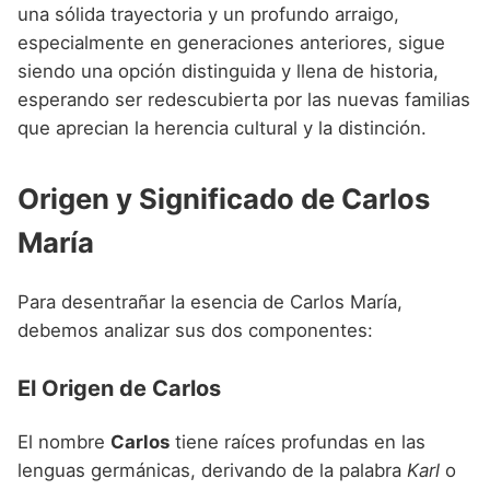
Nombres de niño que empiezan por P
una sólida trayectoria y un profundo arraigo,
Nombres de Niño Valencianos
Nombres de Niño Rumanos
especialmente en generaciones anteriores, sigue
Nombres de niño que empiezan por Q
Nombres de Niño Vascos
Nombres de Niño Rusos
siendo una opción distinguida y llena de historia,
Nombres de niño que empiezan por R
esperando ser redescubierta por las nuevas familias
Nombres de Niño Suecos
que aprecian la herencia cultural y la distinción.
Nombres de niño que empiezan por S
Nombres de niño que empiezan por T
Origen y Significado de Carlos
Nombres de niño que empiezan por U
María
Nombres de niño que empiezan por V
Para desentrañar la esencia de Carlos María,
Nombres de niño que empiezan por W
debemos analizar sus dos componentes:
Nombres de niño que empiezan por X
El Origen de Carlos
Nombres de niño que empiezan por Y
Nombres de niño que empiezan por Z
El nombre
Carlos
tiene raíces profundas en las
lenguas germánicas, derivando de la palabra
Karl
o