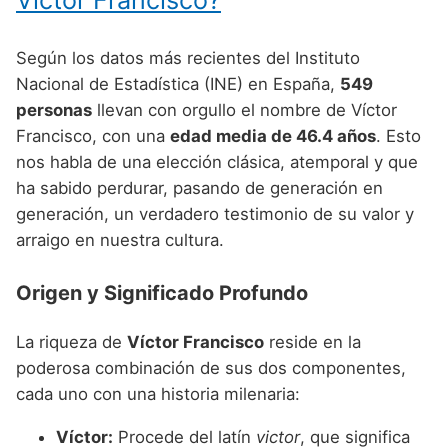
Nombres de niño que empiezan por P
Nombres de Niño Valencianos
Nombres de Niño Rumanos
Nombres de niño que empiezan por Q
Nombres de Niño Vascos
Según los datos más recientes del Instituto
Nombres de Niño Rusos
Nacional de Estadística (INE) en España,
549
Nombres de niño que empiezan por R
Nombres de Niño Suecos
personas
llevan con orgullo el nombre de Víctor
Nombres de niño que empiezan por S
Francisco, con una
edad media de 46.4 años
. Esto
nos habla de una elección clásica, atemporal y que
Nombres de niño que empiezan por T
ha sabido perdurar, pasando de generación en
Nombres de niño que empiezan por U
generación, un verdadero testimonio de su valor y
arraigo en nuestra cultura.
Nombres de niño que empiezan por V
Nombres de niño que empiezan por W
Origen y Significado Profundo
Nombres de niño que empiezan por X
La riqueza de
Víctor Francisco
reside en la
Nombres de niño que empiezan por Y
poderosa combinación de sus dos componentes,
cada uno con una historia milenaria:
Nombres de niño que empiezan por Z
Víctor:
Procede del latín
victor
, que significa