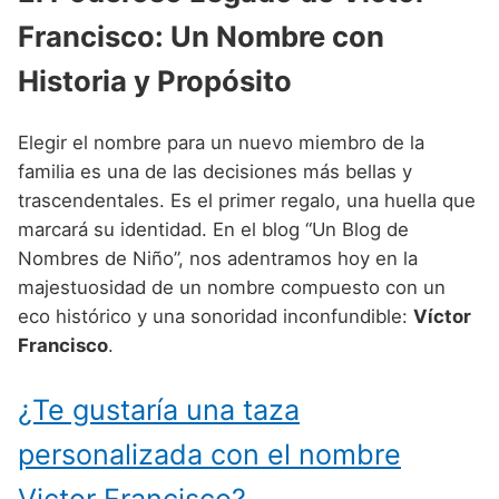
Nombres de Niño Alemanes
Buscar
Francisco: Un Nombre con
Nombres de niño que empiezan por E
Nombres de Niño Baleares
Nombres de Niño Egipcios
Nombres de Niño Americanos
Nombres de niño que empiezan por F
Historia y Propósito
Nombres de Niño Canarios
Nombres de Niño Griegos
Nombres de Niño Arabes
Nombres de niño que empiezan por G
Nombres de Niño Cantabros
Nombres de Niño Mitologicos
Nombres de Niño Chinos
Elegir el nombre para un nuevo miembro de la
Nombres de niño que empiezan por H
Nombres de Niño Castellanos
Nombres de Niño Romanos
familia es una de las decisiones más bellas y
Nombres de Niño Franceses
trascendentales. Es el primer regalo, una huella que
Nombres de niño que empiezan por I
Nombres de Niño Catalanes
Nombres de Niño Vikingos
Nombres de Niño Hispanoamericanos
marcará su identidad. En el blog “Un Blog de
Nombres de niño que empiezan por J
Nombres de Niño Extremeños
Nombres de Niño”, nos adentramos hoy en la
Nombres de Niño Ingleses
majestuosidad de un nombre compuesto con un
Nombres de niño que empiezan por K
Nombres de Niño Gallegos
Nombres de Niño Italianos
eco histórico y una sonoridad inconfundible:
Víctor
Nombres de niño que empiezan por L
Nombres de Niño Madrileños
Francisco
.
Nombres de Niño Japoneses
Nombres de niño que empiezan por M
Nombres de Niño Murcianos
Nombres de Niño Judíos
¿Te gustaría una taza
Nombres de niño que empiezan por N
Nombres de Niño Navarros
Nombres de Niño Marroquíes
personalizada con el nombre
Nombres de niño que empiezan por O
Nombres de Niño Riojanos
Nombres de Niño Portugueses
Victor Francisco?