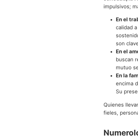
impulsivos; má
En el tra
calidad a
sostenido
son clave
En el am
buscan re
mutuo se
En la fam
encima d
Su prese
Quienes lleva
fieles, perso
Numerolo