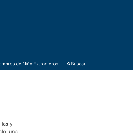
ombres de Niño Extranjeros
Buscar
llas y
alo, una