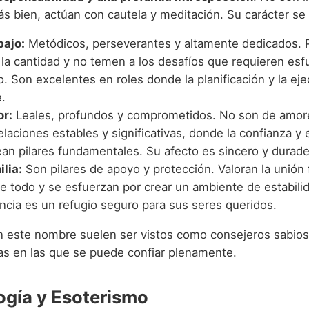
s bien, actúan con cautela y meditación. Su carácter se 
bajo:
Metódicos, perseverantes y altamente dedicados. P
 la cantidad y no temen a los desafíos que requieren esf
. Son excelentes en roles donde la planificación y la ej
.
or:
Leales, profundos y comprometidos. No son de amore
laciones estables y significativas, donde la confianza y 
an pilares fundamentales. Su afecto es sincero y durade
ilia:
Son pilares de apoyo y protección. Valoran la unión f
e todo y se esfuerzan por crear un ambiente de estabili
ncia es un refugio seguro para sus seres queridos.
n este nombre suelen ser vistos como consejeros sabio
nas en las que se puede confiar plenamente.
gía y Esoterismo