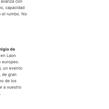
n avanza con
lo, capacidad
o el rumbo. No
igio de
o en Laon
mo europeo.
6, un evento
, de gran
no de los
r a vuestro
.