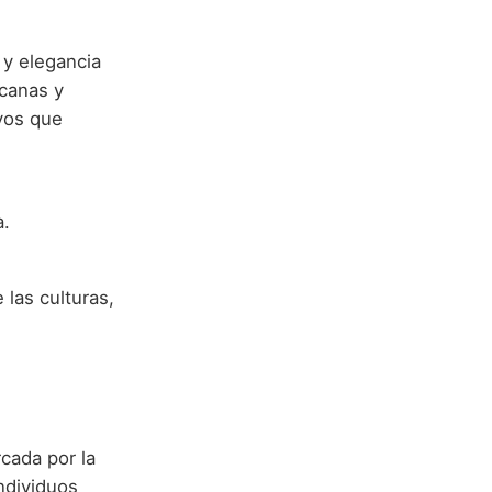
y elegancia
canas y
ivos que
a.
las culturas,
cada por la
ndividuos