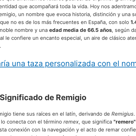
dentidad que acompañará toda la vida. Hoy nos adentramo
emigio, un nombre que evoca historia, distinción y una 
que no es de los más frecuentes en España, con solo
1
 noble nombre y una
edad media de 66.5 años
, según da
al le confiere un encanto especial, un aire de clásico at
.
ría una taza personalizada con el no
 Significado de Remigio
gio tiene sus raíces en el latín, derivando de
Remigius
.
lo conecta con el término
remex
, que significa
"remero"
Esta conexión con la navegación y el acto de remar confi