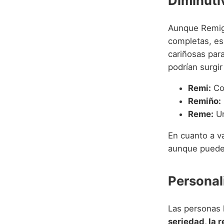
Diminuti
Aunque Remigi
completas, es
cariñosas para
podrían surgir
Remi:
Cor
Remiño:
Reme:
Un
En cuanto a v
aunque pueden
Personal
Las personas 
seriedad, la 