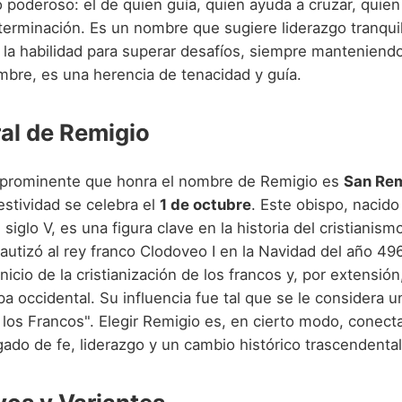
 poderoso: el de quien guía, quien ayuda a cruzar, quie
terminación. Es un nombre que sugiere liderazgo tranqui
y la habilidad para superar desafíos, siempre manteniend
mbre, es una herencia de tenacidad y guía.
ral de Remigio
 prominente que honra el nombre de Remigio es
San Rem
estividad se celebra el
1 de octubre
. Este obispo, nacid
l siglo V, es una figura clave en la historia del cristianis
autizó al rey franco Clodoveo I en la Navidad del año 49
nicio de la cristianización de los francos y, por extensión
a occidental. Su influencia fue tal que se le considera u
los Francos". Elegir Remigio es, en cierto modo, conecta
gado de fe, liderazgo y un cambio histórico trascendental