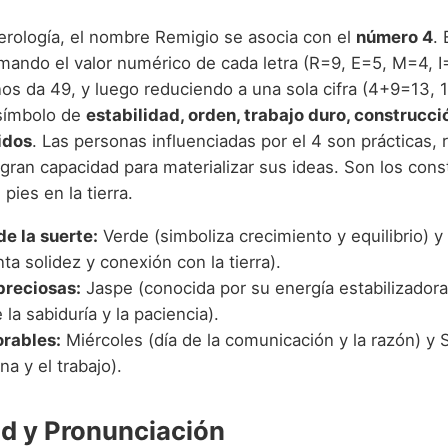
rología, el nombre Remigio se asocia con el
número 4
.
mando el valor numérico de cada letra (R=9, E=5, M=4, I=
nos da 49, y luego reduciendo a una sola cifra (4+9=13, 
símbolo de
estabilidad, orden, trabajo duro, construcci
idos
. Las personas influenciadas por el 4 son prácticas,
ran capacidad para materializar sus ideas. Son los const
pies en la tierra.
de la suerte:
Verde (simboliza crecimiento y equilibrio) 
ta solidez y conexión con la tierra).
preciosas:
Jaspe (conocida por su energía estabilizador
 la sabiduría y la paciencia).
orables:
Miércoles (día de la comunicación y la razón) y 
ina y el trabajo).
d y Pronunciación