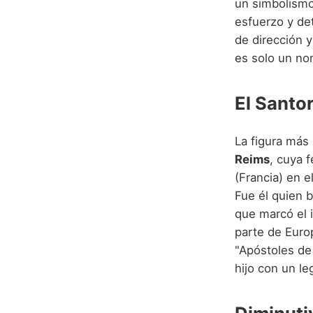
un simbolismo
esfuerzo y de
de dirección 
es solo un no
El Santo
La figura más
Reims
, cuya f
(Francia) en e
Fue él quien b
que marcó el i
parte de Europ
"Apóstoles de 
hijo con un le