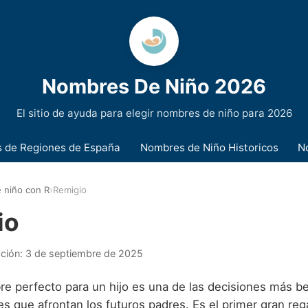
Nombres De Niño 2026
El sitio de ayuda para elegir nombres de niño para 2026
 de Regiones de España
Nombres de Niño Historicos
N
 niño con R
›
Remigio
io
ación:
3 de septiembre de 2025
re perfecto para un hijo es una de las decisiones más be
s que afrontan los futuros padres. Es el primer gran reg