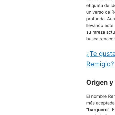
etiqueta de i
universo de R
profunda. Aun
llevando este
su rareza actu
busca renacer
¿Te gusta
Remigio?
Origen y
El nombre Remi
más aceptada 
"barquero"
. 