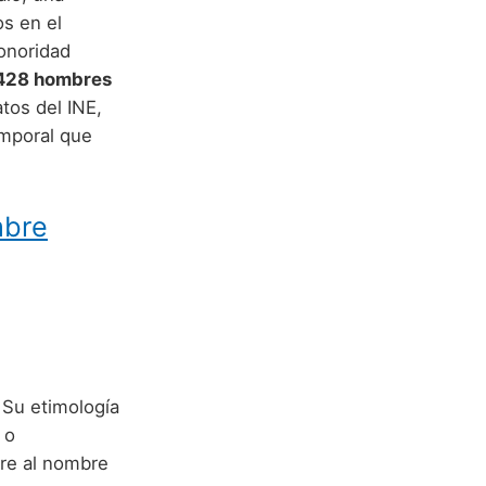
s en el
sonoridad
.428 hombres
tos del INE,
emporal que
mbre
 Su etimología
o
ere al nombre