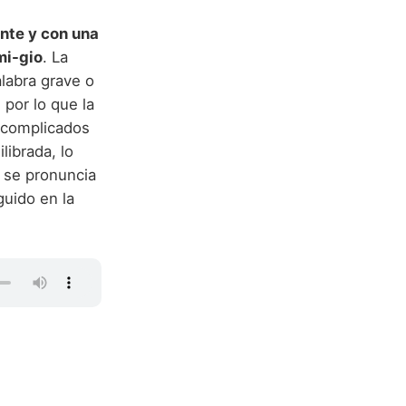
ante y con una
mi-gio
. La
alabra grave o
 por lo que la
s complicados
librada, lo
e se pronuncia
guido en la