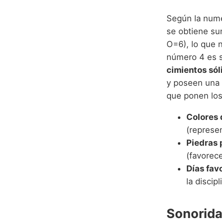
Según la nume
se obtiene su
O=6), lo que 
número 4 es 
cimientos sól
y poseen una g
que ponen los 
Colores 
(represen
Piedras 
(favorece
Días fav
la discipl
Sonorida