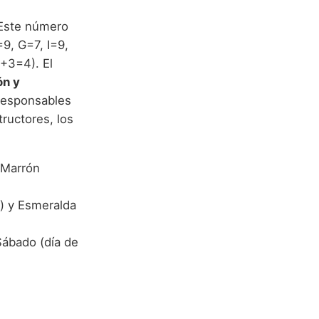
 Este número
9, G=7, I=9,
1+3=4). El
ón y
 responsables
ructores, los
y Marrón
a) y Esmeralda
Sábado (día de