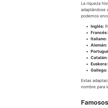
La riqueza hi
adaptándose a
podemos encon
Inglés:
R
Francés:
Italiano:
Alemán:
Portugué
Catalán:
Euskera:
Gallego:
Estas adaptac
nombre para in
Famosos 