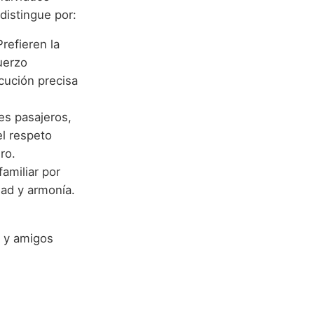
distingue por:
refieren la
uerzo
ecución precisa
s pasajeros,
el respeto
ro.
amiliar por
dad y armonía.
s y amigos