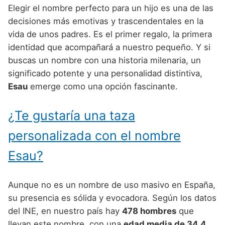
Nombres de niño que empiezan por P
Nombres de Niño Valencianos
Elegir el nombre perfecto para un hijo es una de las
Nombres de Niño Rumanos
decisiones más emotivas y trascendentales en la
Nombres de niño que empiezan por Q
Nombres de Niño Vascos
Nombres de Niño Rusos
vida de unos padres. Es el primer regalo, la primera
Nombres de niño que empiezan por R
identidad que acompañará a nuestro pequeño. Y si
Nombres de Niño Suecos
buscas un nombre con una historia milenaria, un
Nombres de niño que empiezan por S
significado potente y una personalidad distintiva,
Nombres de niño que empiezan por T
Esau
emerge como una opción fascinante.
Nombres de niño que empiezan por U
¿Te gustaría una taza
Nombres de niño que empiezan por V
personalizada con el nombre
Nombres de niño que empiezan por W
Esau?
Nombres de niño que empiezan por X
Nombres de niño que empiezan por Y
Aunque no es un nombre de uso masivo en España,
su presencia es sólida y evocadora. Según los datos
Nombres de niño que empiezan por Z
del INE, en nuestro país hay
478 hombres
que
llevan este nombre, con una
edad media de 34.4