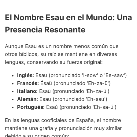
El Nombre Esau en el Mundo: Una
Presencia Resonante
Aunque Esau es un nombre menos común que
otros bíblicos, su raíz se mantiene en diversas
lenguas, conservando su fuerza original:
Inglés:
Esau (pronunciado 'I-sow' o 'Ee-saw')
Francés:
Ésaü (pronunciado 'Eh-za-ü')
Italiano:
Esaù (pronunciado 'Eh-za-ú')
Alemán:
Esau (pronunciado 'Eh-sau')
Portugués:
Esaú (pronunciado 'Eh-sa-ú')
En las lenguas cooficiales de España, el nombre
mantiene una grafía y pronunciación muy similar
debido a su origen común: