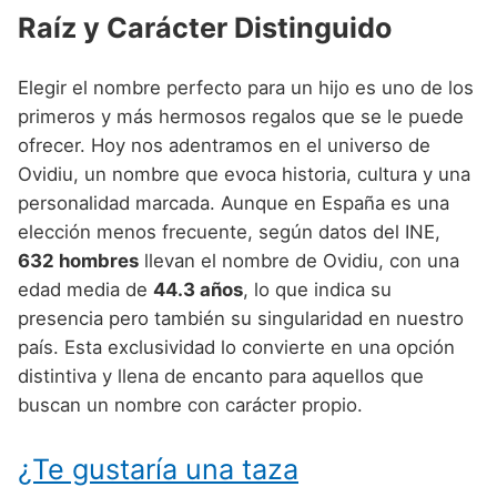
Nombres de Niño Alemanes
Buscar
Raíz y Carácter Distinguido
Nombres de niño que empiezan por E
Nombres de Niño Baleares
Nombres de Niño Egipcios
Nombres de Niño Americanos
Nombres de niño que empiezan por F
Nombres de Niño Canarios
Nombres de Niño Griegos
Elegir el nombre perfecto para un hijo es uno de los
Nombres de Niño Arabes
primeros y más hermosos regalos que se le puede
Nombres de niño que empiezan por G
Nombres de Niño Cantabros
Nombres de Niño Mitologicos
Nombres de Niño Chinos
ofrecer. Hoy nos adentramos en el universo de
Nombres de niño que empiezan por H
Nombres de Niño Castellanos
Nombres de Niño Romanos
Ovidiu, un nombre que evoca historia, cultura y una
Nombres de Niño Franceses
personalidad marcada. Aunque en España es una
Nombres de niño que empiezan por I
Nombres de Niño Catalanes
Nombres de Niño Vikingos
Nombres de Niño Hispanoamericanos
elección menos frecuente, según datos del INE,
Nombres de niño que empiezan por J
Nombres de Niño Extremeños
632 hombres
llevan el nombre de Ovidiu, con una
Nombres de Niño Ingleses
edad media de
44.3 años
, lo que indica su
Nombres de niño que empiezan por K
Nombres de Niño Gallegos
Nombres de Niño Italianos
presencia pero también su singularidad en nuestro
Nombres de niño que empiezan por L
Nombres de Niño Madrileños
país. Esta exclusividad lo convierte en una opción
Nombres de Niño Japoneses
distintiva y llena de encanto para aquellos que
Nombres de niño que empiezan por M
Nombres de Niño Murcianos
Nombres de Niño Judíos
buscan un nombre con carácter propio.
Nombres de niño que empiezan por N
Nombres de Niño Navarros
Nombres de Niño Marroquíes
Nombres de niño que empiezan por O
¿Te gustaría una taza
Nombres de Niño Riojanos
Nombres de Niño Portugueses