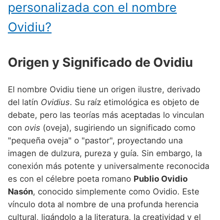
Nombres de niño que empiezan por P
personalizada con el nombre
Nombres de Niño Valencianos
Nombres de Niño Rumanos
Nombres de niño que empiezan por Q
Ovidiu?
Nombres de Niño Vascos
Nombres de Niño Rusos
Nombres de niño que empiezan por R
Nombres de Niño Suecos
Origen y Significado de Ovidiu
Nombres de niño que empiezan por S
Nombres de niño que empiezan por T
El nombre Ovidiu tiene un origen ilustre, derivado
Nombres de niño que empiezan por U
del latín
Ovidius
. Su raíz etimológica es objeto de
debate, pero las teorías más aceptadas lo vinculan
Nombres de niño que empiezan por V
con
ovis
(oveja), sugiriendo un significado como
Nombres de niño que empiezan por W
"pequeña oveja" o "pastor", proyectando una
imagen de dulzura, pureza y guía. Sin embargo, la
Nombres de niño que empiezan por X
conexión más potente y universalmente reconocida
Nombres de niño que empiezan por Y
es con el célebre poeta romano
Publio Ovidio
Nasón
, conocido simplemente como Ovidio. Este
Nombres de niño que empiezan por Z
vínculo dota al nombre de una profunda herencia
cultural, ligándolo a la literatura, la creatividad y el