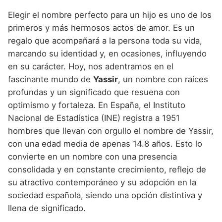
Nombres de niño que empiezan por P
Nombres de Niño Valencianos
Nombres de Niño Rumanos
Elegir el nombre perfecto para un hijo es uno de los
Nombres de niño que empiezan por Q
Nombres de Niño Vascos
primeros y más hermosos actos de amor. Es un
Nombres de Niño Rusos
regalo que acompañará a la persona toda su vida,
Nombres de niño que empiezan por R
Nombres de Niño Suecos
marcando su identidad y, en ocasiones, influyendo
Nombres de niño que empiezan por S
en su carácter. Hoy, nos adentramos en el
fascinante mundo de
Yassir
, un nombre con raíces
Nombres de niño que empiezan por T
profundas y un significado que resuena con
Nombres de niño que empiezan por U
optimismo y fortaleza. En España, el Instituto
Nacional de Estadística (INE) registra a 1951
Nombres de niño que empiezan por V
hombres que llevan con orgullo el nombre de Yassir,
Nombres de niño que empiezan por W
con una edad media de apenas 14.8 años. Esto lo
convierte en un nombre con una presencia
Nombres de niño que empiezan por X
consolidada y en constante crecimiento, reflejo de
Nombres de niño que empiezan por Y
su atractivo contemporáneo y su adopción en la
sociedad española, siendo una opción distintiva y
Nombres de niño que empiezan por Z
llena de significado.